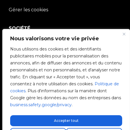
Gérer les cookies
SOCIÉTÉ
Nous valorisons votre vie privée
Communauté V2C
Nous utilisons des cookies et des identifiants
e-Chargers
publicitaires mobiles pour la personnalisation des
annonces, afin de diffuser des annonces et du contenu
V2C Cloud
personnalisés et non personnalisés, et d'analyser notre
trafic. En cliquant sur « Accepter tout », vous
V2C Payments
consentez à notre utilisation des cookies.
Politique de
cookies
. Plus d'informations sur la manière dont
Blog
Google gère les données au nom des entreprises dans
business.safety.google/privacy
.
V2C Affiliate Program
Accepter tout
Kostenloser Expressversand!
Livraison express gratuite !
Envio express gratuito!