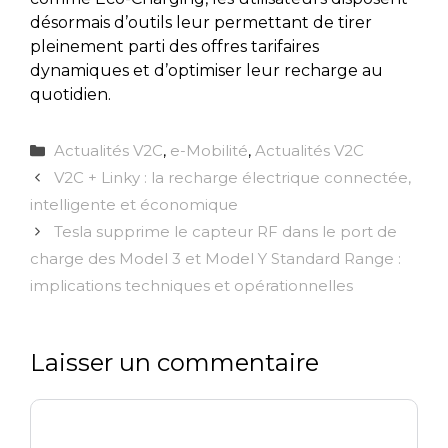
désormais d’outils leur permettant de tirer
pleinement parti des offres tarifaires
dynamiques et d’optimiser leur recharge au
quotidien.
Catégories
Actualités V2C
,
e-Mobilité
,
Actualités V2C
V2C + Linky : la recharge électrique connectée,
intelligente et économique
Tesla supprime le capteur RF dans le port de
charge des Model 3 et Model Y Standard Range :
implications techniques et opérationnelles
Laisser un commentaire
Commentaire
Nom
E-
Site
mail
web