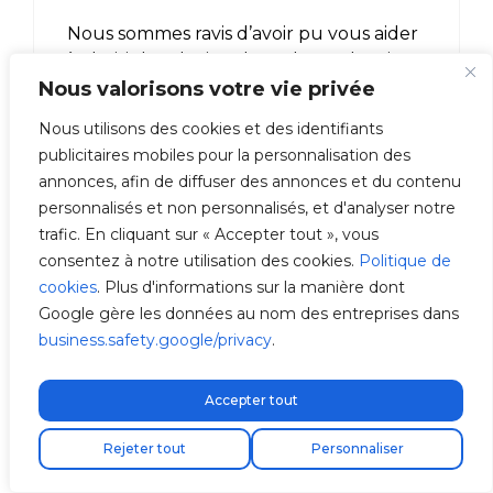
Nous sommes ravis d’avoir pu vous aider
à choisir la solution de recharge la mieux
adaptée à vos besoins. Vous pouvez
Nous valorisons votre vie privée
demander à être contacté par un
Nous utilisons des cookies et des identifiants
installateur de borne de recharge
publicitaires mobiles pour la personnalisation des
certifié via notre Réseau d’Installateurs
annonces, afin de diffuser des annonces et du contenu
Certifiés
.
personnalisés et non personnalisés, et d'analyser notre
trafic. En cliquant sur « Accepter tout », vous
N’oubliez pas que vous pouvez
consentez à notre utilisation des cookies.
Politique de
également acheter votre borne Trydan
cookies
. Plus d'informations sur la manière dont
pour la maison directement sur
notre
Google gère les données au nom des entreprises dans
boutique en ligne
.
business.safety.google/privacy
.
Nous restons à votre disposition pour
Accepter tout
toute question complémentaire.
Cordialement, et un grand merci.
Livraison express gratuite !
Rejeter tout
Personnaliser
Répondre