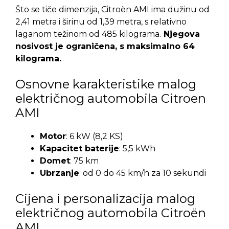
Što se tiče dimenzija, Citroën AMI ima dužinu od
2,41 metra i širinu od 1,39 metra, s relativno
laganom težinom od 485 kilograma.
Njegova
nosivost je ograničena, s maksimalno 64
kilograma.
Osnovne karakteristike malog
električnog automobila Citroen
AMI
Motor
: 6 kW (8,2 KS)
Kapacitet baterije
: 5,5 kWh
Domet
: 75 km
Ubrzanje
: od 0 do 45 km/h za 10 sekundi
Cijena i personalizacija malog
električnog automobila Citroën
AMI