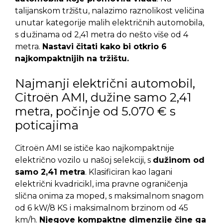
talijanskom tržištu, nalazimo raznolikost veličina
unutar kategorije malih električnih automobila,
s dužinama od 2,41 metra do nešto više od 4
metra.
Nastavi čitati kako bi otkrio 6
najkompaktnijih na tržištu.
Najmanji električni automobil,
Citroën AMI, dužine samo 2,41
metra, počinje od 5.070 € s
poticajima
Citroën AMI se ističe kao najkompaktnije
električno vozilo u našoj selekciji, s
dužinom od
samo 2,41 metra
. Klasificiran kao lagani
električni kvadricikl, ima pravne ograničenja
slična onima za moped, s maksimalnom snagom
od 6 kW/8 KS i maksimalnom brzinom od 45
km/h.
Njegove kompaktne dimenzije čine ga