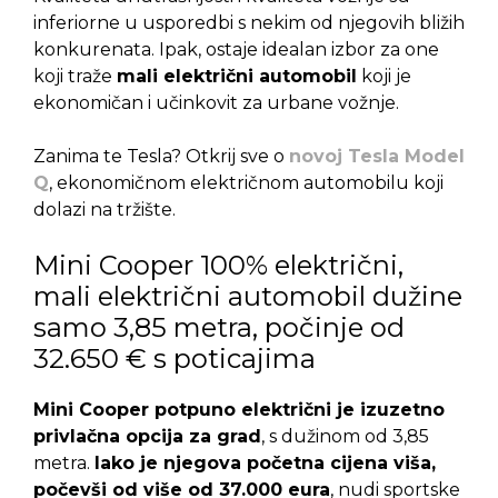
inferiorne u usporedbi s nekim od njegovih bližih
konkurenata. Ipak, ostaje idealan izbor za one
koji traže
mali električni automobil
koji je
ekonomičan i učinkovit za urbane vožnje.
Zanima te Tesla? Otkrij sve o
novoj Tesla Model
Q
, ekonomičnom električnom automobilu koji
dolazi na tržište.
Mini Cooper 100% električni,
mali električni automobil dužine
samo 3,85 metra, počinje od
32.650 € s poticajima
Mini Cooper potpuno električni je izuzetno
privlačna opcija za grad
, s dužinom od 3,85
metra.
Iako je njegova početna cijena viša,
počevši od više od 37.000 eura
, nudi sportske