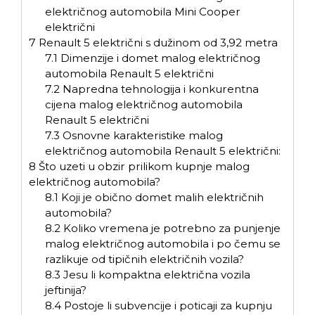
električnog automobila Mini Cooper
električni
7
Renault 5 električni s dužinom od 3,92 metra
7.1
Dimenzije i domet malog električnog
automobila Renault 5 električni
7.2
Napredna tehnologija i konkurentna
cijena malog električnog automobila
Renault 5 električni
7.3
Osnovne karakteristike malog
električnog automobila Renault 5 električni:
8
Što uzeti u obzir prilikom kupnje malog
električnog automobila?
8.1
Koji je obično domet malih električnih
automobila?
8.2
Koliko vremena je potrebno za punjenje
malog električnog automobila i po čemu se
razlikuje od tipičnih električnih vozila?
8.3
Jesu li kompaktna električna vozila
jeftinija?
8.4
Postoje li subvencije i poticaji za kupnju