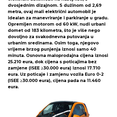
dvosjednim dizajnom. S
dužinom od 2,69
metra
, ovaj mali električni automobil je
idealan za manevriranje i parkiranje u gradu.
Opremljen motorom od 60 kW
, nudi urbani
domet od 183 kilometra, što je više nego
dovoljno za svakodnevna putovanja u
urbanim sredinama. Osim toga, njegovo
vrijeme brzog punjenja iznosi samo 40
minuta. Osnovna maloprodajna cijena iznosi
25.210 eura, dok cijena s poticajima bez
zamjene (ISEE ≥30.000 eura) iznosi 17.710
eura. Uz poticaje i zamjenu vozila Euro 0-2
(ISEE ≥30.000 eura),
cijena pada na 11.460
eura.