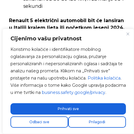
sekundi
Renault 5 električni automobil bit će lansiran
u Italiji krajem ljeta ili početkom jeseni 2024.
godine, nudeći kombinaciju učinkovitosti,
Cijenimo vašu privatnost
napredne tehnologije i kompaktnog dizajna
idealnog za grad.
Koristimo kolačiće i identifikatore mobilnog
oglašavanja za personalizaciju oglasa, pružanje
Ako tražite svestran hibridni SUV, istražite naš
personaliziranih i nepersonaliziranih oglasa i sadržaja te
članak o
BYD Song L DM
, novom hibridnom
analizu našeg prometa. Klikom na „Prihvati sve”
SUV-u.
pristajete na našu upotrebu kolačića.
Politika kolačića
.
Više informacija o tome kako Google upravlja podacima
Što uzeti u obzir prilikom kupnje
u ime tvrtki na
business.safety.google/privacy
.
malog električnog automobila?
Prihvati sve
Preporučujemo da razmislite o svojoj odluci i
slijedite ključne smjernice prije nego što kupite
Odbaci sve
Prilagodi
kompaktni električni automobil.
Jedna od