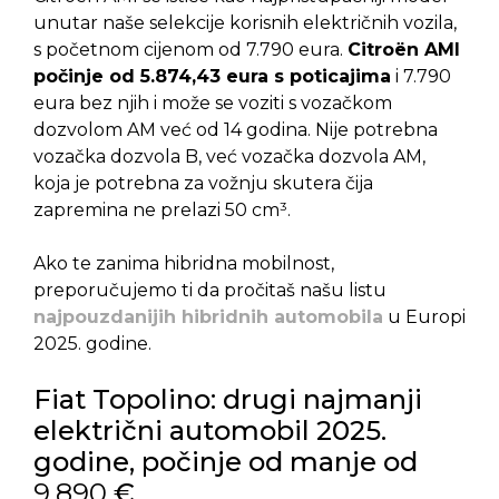
unutar naše selekcije korisnih električnih vozila,
s početnom cijenom od 7.790 eura.
Citroën AMI
počinje od 5.874,43 eura s poticajima
i 7.790
eura bez njih i može se voziti s vozačkom
dozvolom AM već od 14 godina. Nije potrebna
vozačka dozvola B, već vozačka dozvola AM,
koja je potrebna za vožnju skutera čija
zapremina ne prelazi 50 cm³.
Ako te zanima hibridna mobilnost,
preporučujemo ti da pročitaš našu listu
najpouzdanijih hibridnih automobila
u Europi
2025. godine.
Fiat Topolino: drugi najmanji
električni automobil 2025.
godine, počinje od manje od
9.890
€