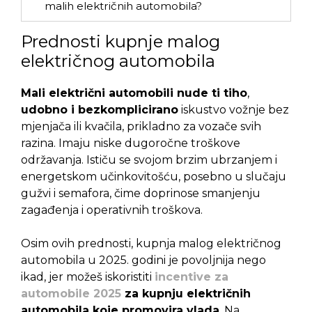
malih električnih automobila?
Prednosti kupnje malog
električnog automobila
Mali električni automobili nude ti tiho
,
udobno i bezkomplicirano
iskustvo vožnje bez
mjenjača ili kvačila, prikladno za vozače svih
razina. Imaju niske dugoročne troškove
održavanja. Ističu se svojom brzim ubrzanjem i
energetskom učinkovitošću, posebno u slučaju
gužvi i semafora, čime doprinose smanjenju
zagađenja i operativnih troškova.
Osim ovih prednosti, kupnja malog električnog
automobila u 2025. godini je povoljnija nego
ikad, jer možeš iskoristiti
incentive za
automobile 2025
za kupnju električnih
automobila koje promovira vlada
. Na