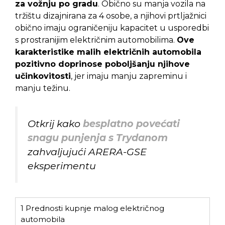
za vožnju po gradu
. Obično su manja vozila na
tržištu dizajnirana za 4 osobe, a njihovi prtljažnici
obično imaju ograničeniju kapacitet u usporedbi
s prostranijim električnim automobilima.
Ove
karakteristike malih električnih automobila
pozitivno doprinose poboljšanju njihove
učinkovitosti
, jer imaju manju zapreminu i
manju težinu.
Otkrij kako
besplatno povećati
snagu punjenja s Trydanom
zahvaljujući ARERA-GSE
eksperimentu
1
Prednosti kupnje malog električnog
automobila