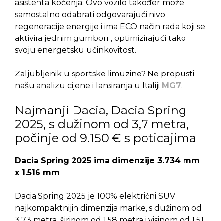
asistenta kočenja. Ovo vozilo također može
samostalno odabrati odgovarajući nivo
regeneracije energije i ima ECO način rada koji se
aktivira jednim gumbom, optimizirajući tako
svoju energetsku učinkovitost.
Zaljubljenik u sportske limuzine? Ne propusti
našu analizu cijene i lansiranja u Italiji
MG7
.
Najmanji Dacia, Dacia Spring
2025, s dužinom od 3,7 metra,
počinje od 9.150 € s poticajima
Dacia Spring 2025 ima dimenzije 3.734 mm
x 1.516 mm
Dacia Spring 2025 je 100% električni SUV
najkompaktnijih dimenzija marke, s dužinom od
3,73 metra, širinom od 1,58 metra i visinom od 1,51