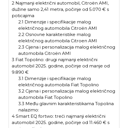
2
Najmanji električni automobil, Citroën AMI,
dužine samo 2,41 metra, počinje od 5.070 € s
poticajima
2.1
Dimenzije i specifikacije malog
električnog automobila Citroën AMI
2.2
Osnovne karakteristike malog
električnog automobila Citroen AMI
2.3
Cijena i personalizacija malog električnog
automobila Citroën AMI
3
Fiat Topolino: drugi najmanji električni
automobil 2025. godine, počinje od manje od
9.890 €
3.1
Dimenzije i specifikacije malog
električnog automobila Fiat Topolino
3.2
Cijena i personalizacija malog električnog
automobila Fiat Topolino
3.3
Među glavnim karakteristikama Topolina
nalazimo:
4
Smart EQ fortwo: treći najmanji električni
automobil 2025. godine, počinje od 11.460 € s