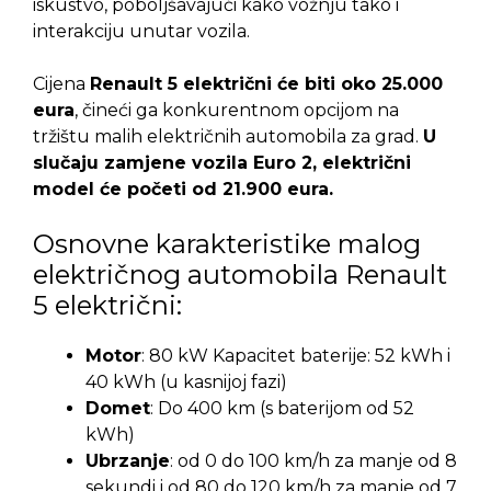
iskustvo, poboljšavajući kako vožnju tako i
interakciju unutar vozila.
Cijena
Renault 5 električni će biti oko 25.000
eura
, čineći ga konkurentnom opcijom na
tržištu malih električnih automobila za grad.
U
slučaju zamjene vozila Euro 2, električni
model će početi od 21.900 eura.
Osnovne karakteristike malog
električnog automobila Renault
5 električni:
Motor
: 80 kW Kapacitet baterije: 52 kWh i
40 kWh (u kasnijoj fazi)
Domet
: Do 400 km (s baterijom od 52
kWh)
Ubrzanje
: od 0 do 100 km/h za manje od 8
sekundi i od 80 do 120 km/h za manje od 7