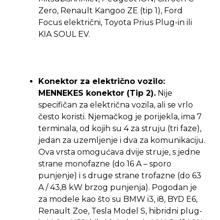
Zero, Renault Kangoo ZE (tip 1), Ford
Focus električni, Toyota Prius Plug-in ili
KIA SOUL EV.
Konektor za električno vozilo:
MENNEKES konektor (Tip 2).
Nije
specifičan za električna vozila, ali se vrlo
često koristi. Njemačkog je porijekla, ima 7
terminala, od kojih su 4 za struju (tri faze),
jedan za uzemljenje i dva za komunikaciju.
Ova vrsta omogućava dvije struje, s jedne
strane monofazne (do 16 A – sporo
punjenje) i s druge strane trofazne (do 63
A / 43,8 kW brzog punjenja). Pogodan je
za modele kao što su BMW i3, i8, BYD E6,
Renault Zoe, Tesla Model S, hibridni plug-