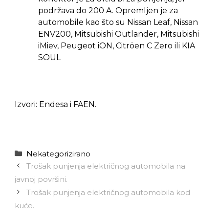
podržava do 200 A. Opremljen je za
automobile kao što su Nissan Leaf, Nissan
ENV200, Mitsubishi Outlander, Mitsubishi
iMiev, Peugeot iON, Citröen C Zero ili KIA
SOUL
Izvori: Endesa i FAEN.
Kategorije
Nekategorizirano
Trošak punjenja električnog automobila na
javnoj površini.
Trošak punjenja električnog automobila kod
kuće.