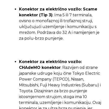
Konektor za električno vozilo: Scame
konektor (Tip 3)
: Ima 5 ili 7 terminala,
ovisno o monofaznoj ili trofaznoj struji,
uključujući uzemljenje i komunikaciju s
mrežom. Podržava do 32 A i namijenjen je
za polu-brzo punjenje.
Konektor za električno vozilo:
CHAdeMO konektor
: Razvijen od strane
japanske udruge koju čine Tokyo Electric
Power Company (TEPCO), Nissan,
Mitsubishi, Fuji Heavy Industries (Subaru) i
Toyota. Dizajniran za brzo punjenje
istosmjernom strujom, stoga ima 10
terminala, uzemljenje i komunikaciju. Ovaj
konektor je za ultra brza punjenja, jer