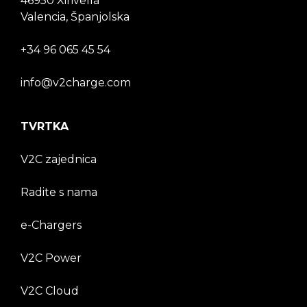
46950 Xirivella
Valencia, Španjolska
+34 96 065 45 54
info@v2charge.com
TVRTKA
V2C zajednica
Radite s nama
e-Chargers
V2C Power
V2C Cloud