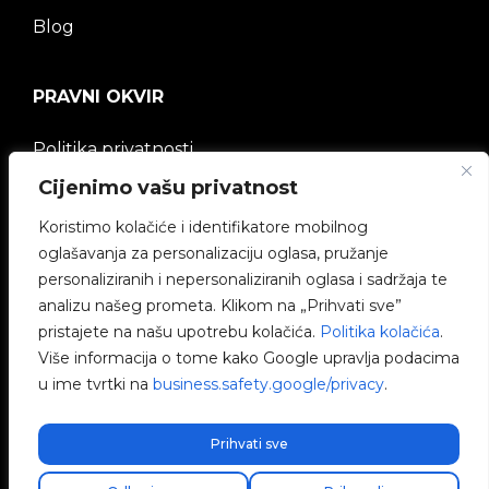
Blog
PRAVNI OKVIR
Politika privatnosti
Cijenimo vašu privatnost
Pravna napomena
Koristimo kolačiće i identifikatore mobilnog
Politika kolačića
oglašavanja za personalizaciju oglasa, pružanje
personaliziranih i nepersonaliziranih oglasa i sadržaja te
Etički kanal
analizu našeg prometa. Klikom na „Prihvati sve”
pristajete na našu upotrebu kolačića.
Politika kolačića
.
Politika kvalitete
Više informacija o tome kako Google upravlja podacima
u ime tvrtki na
business.safety.google/privacy
.
Upravljanje kolačićima
Prihvati sve