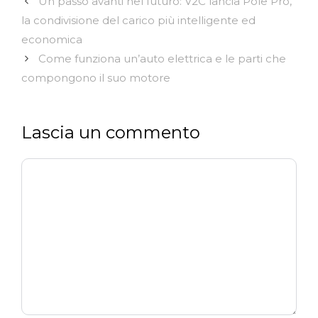
Un passo avanti nel futuro: V2C lancia Pole Pro,
la condivisione del carico più intelligente ed
economica
Come funziona un’auto elettrica e le parti che
compongono il suo motore
Lascia un commento
Commento
Nome
Email
Sito
web