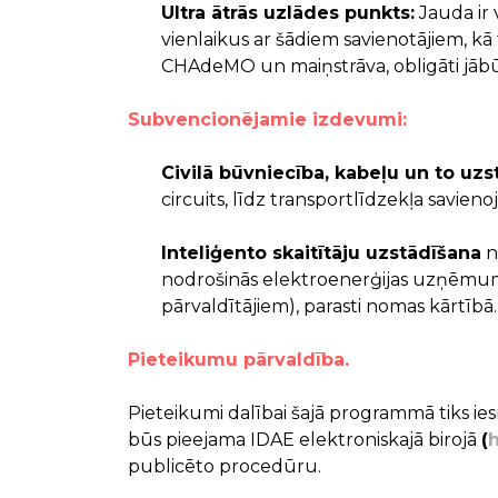
Ultra ātrās uzlādes punkts:
Jauda ir 
vienlaikus ar šādiem savienotājiem, kā
CHAdeMO un maiņstrāva, obligāti jābū
Subvencionējamie izdevumi:
Civilā būvniecība, kabeļu un to uz
circuits, līdz transportlīdzekļa savie
Inteliģento skaitītāju uzstādīšana
n
nodrošinās elektroenerģijas uzņēmumi
pārvaldītājiem), parasti nomas kārtībā.
Pieteikumu pārvaldība.
Pieteikumi dalībai šajā programmā tiks ies
būs pieejama IDAE elektroniskajā birojā
(
h
publicēto procedūru.