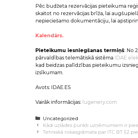
Pēc budžeta rezervācijas pieteikuma reģi
skaitot no rezervācijas brīža, lai augšu
nepieciešamo dokumentāciju, lai apstipr
Kalendārs.
Pieteikumu iesniegšanas termiņš
: No 2
pārvaldības telemātiskā sistēma
IDAE elek
kad beidzas palīdzības pieteikumu izsnieg
izsīkumam.
Avots: IDAE.ES
Vairāk informācijas:
lugenery.com
Categories
Uncategorized
Kādi uzlādes punkti uzņēmumiem ir piee
Tehniskā rokasgrāmata par ITC BT 52 p