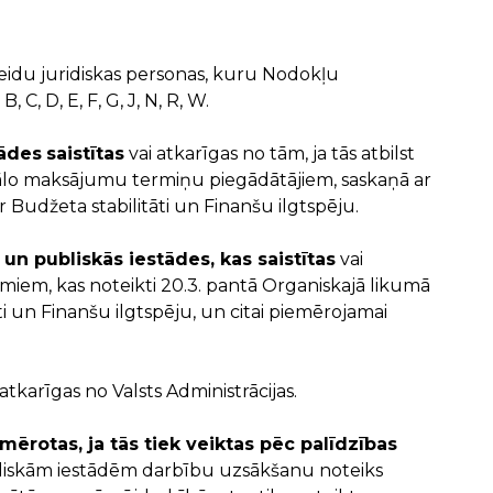
eidu juridiskas personas, kuru Nodokļu
 C, D, E, F, G, J, N, R, W.
tādes
saistītas
vai atkarīgas no tām, ja tās atbilst
ālo maksājumu termiņu piegādātājiem, saskaņā ar
r Budžeta stabilitāti un Finanšu ilgtspēju.
n publiskās iestādes, kas saistītas
vai
kumiem, kas noteikti 20.3. pantā Organiskajā likumā
āti un Finanšu ilgtspēju, un citai piemērojamai
 atkarīgas no Valsts Administrācijas.
ērotas, ja tās tiek veiktas pēc palīdzības
iskām iestādēm darbību uzsākšanu noteiks