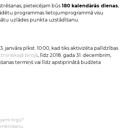
strēšanas, pieteicējam būs
180 kalendārās dienas
,
pielādētu programmas lietojumprogrammā visu
inātu uzlādes punkta uzstādīšanu.
3. janvāra plkst. 10:00, kad tiks aktivizēta palīdzības
troniskajā birojā
, līdz 2018. gada 31. decembrim,
šanas termiņš vai līdz apstiprinātā budžeta
jami tirgū?
iemērošanu