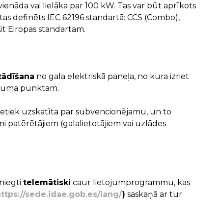
vienāda vai lielāka par 100 kW. Tas var būt aprīkots
 tas definēts IEC 62196 standartā: CCS (Combo),
t Eiropas standartam.
stādīšana
no gala elektriskā paneļa, no kura izriet
nojuma punktam.
etiek uzskatīta par subvencionējamu, un to
 patērētājiem (galalietotājiem vai uzlādes
niegti
telemātiski
caur lietojumprogrammu, kas
ttps://sede.idae.gob.es/lang/
)
saskaņā ar tur