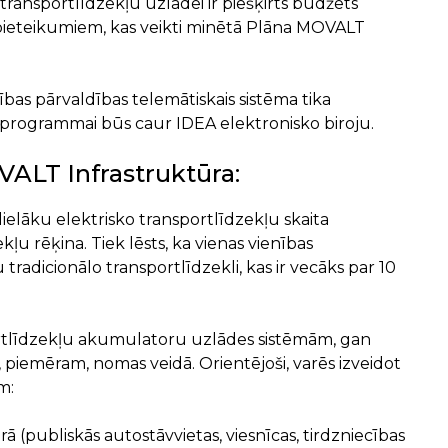
transportlīdzekļu uzlādei ir piešķirts budžets
 pieteikumiem, kas veikti minētā Plāna MOVALT
ības pārvaldības telemātiskais sistēma tika
umprogrammai būs caur IDEA elektronisko biroju.
ALT Infrastruktūra:
 lielāku elektrisko transportlīdzekļu skaita
u rēķina. Tiek lēsts, ka vienas vienības
 tradicionālo transportlīdzekli, kas ir vecāks par 10
portlīdzekļu akumulatoru uzlādes sistēmām, gan
, piemēram, nomas veidā. Orientējoši, varēs izveidot
m:
ā (publiskās autostāvvietas, viesnīcas, tirdzniecības