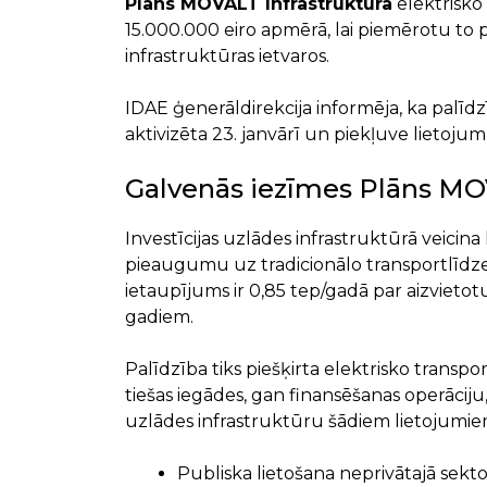
Plāns MOVALT Infrastruktūra
elektrisko 
15.000.000 eiro apmērā, lai piemērotu to
infrastruktūras ietvaros.
IDAE ģenerāldirekcija informēja, ka palīdz
aktivizēta 23. janvārī un piekļuve lietoj
Galvenās iezīmes Plāns MOV
Investīcijas uzlādes infrastruktūrā veicina
pieaugumu uz tradicionālo transportlīdzekļ
ietaupījums ir 0,85 tep/gadā par aizvietotu
gadiem.
Palīdzība tiks piešķirta elektrisko trans
tiešas iegādes, gan finansēšanas operāciju
uzlādes infrastruktūru šādiem lietojumie
Publiska lietošana neprivātajā sektor