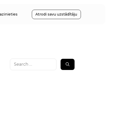
azinieties
Atrodi savu uzstādītāju
Search
for: