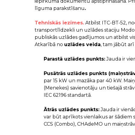
iepirkuma dokumentu apstiprināšana. Pri
līguma parakstīšanu
.
Tehniskās iezīmes.
Atbilst ITC-BT-52, no
transportlīdzekli un uzlādes staciju Mod
publiskās uzlādes gadījumos un atbilst v
Atkarībā no
uzlādes veida
, tam jābūt ar
Parastā uzlādes punkts:
Jauda ir vie
Pusātrās uzlādes punkts (maiņstrāvā
par 15 kW un mazāka par 40 kW. Maiņst
(Menekes) savienotāju un tiešajā strāv
IEC 62196 standartā.
Ātrās uzlādes punkts:
Jauda ir vienā
var būt aprīkots vienlaikus ar šādiem s
CCS (Combo), CHAdeMO un maiņstrāva, 