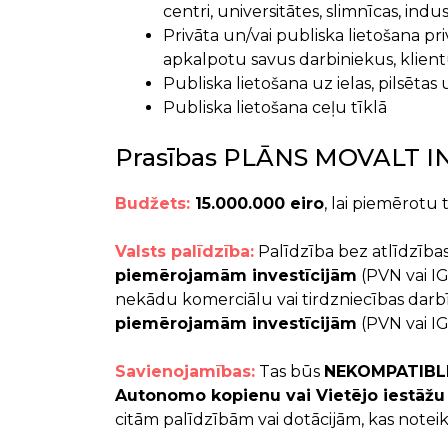
centri, universitātes, slimnīcas, indus
Privāta un/vai publiska lietošana p
apkalpotu savus darbiniekus, klientu
Publiska lietošana uz ielas, pilsēt
Publiska lietošana ceļu tīklā
Prasības PLĀNS MOVALT 
Budžets:
15.000.000 eiro
, lai piemērotu 
Valsts palīdzība:
Palīdzība bez atlīdzības
piemērojamām investīcijām
(PVN vai IG
nekādu komerciālu vai tirdzniecības da
piemērojamām investīcijām
(PVN vai I
Savienojamības:
Tas būs
NEKOMPATIBLI a
Autonomo kopienu vai Vietējo iestāžu
citām palīdzībām vai dotācijām, kas notei