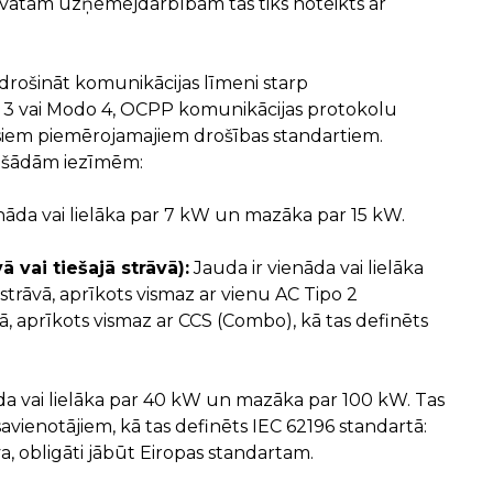
vātām uzņēmējdarbībām tas tiks noteikts ar
drošināt komunikācijas līmeni starp
o 3 vai Modo 4, OCPP komunikācijas protokolu
isiem piemērojamajiem drošības standartiem.
ī šādām iezīmēm:
nāda vai lielāka par 7 kW un mazāka par 15 kW.
 vai tiešajā strāvā):
Jauda ir vienāda vai lielāka
rāvā, aprīkots vismaz ar vienu AC Tipo 2
ā, aprīkots vismaz ar CCS (Combo), kā tas definēts
da vai lielāka par 40 kW un mazāka par 100 kW. Tas
avienotājiem, kā tas definēts IEC 62196 standartā:
obligāti jābūt Eiropas standartam.