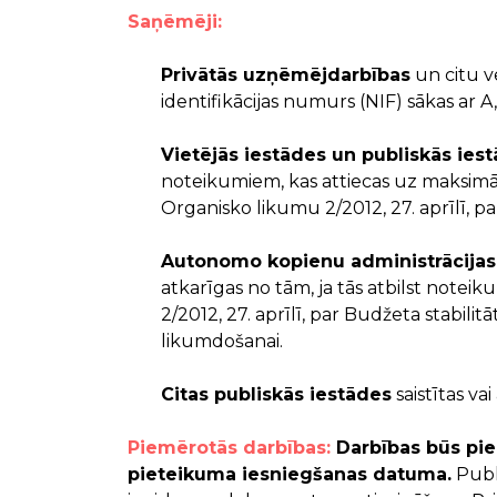
Saņēmēji:
Privātās uzņēmējdarbības
un citu v
identifikācijas numurs (NIF) sākas ar A, B,
Vietējās iestādes un publiskās ies
noteikumiem, kas attiecas uz maksim
Organisko likumu 2/2012, 27. aprīlī, pa
Autonomo kopienu administrācijas u
atkarīgas no tām, ja tās atbilst notei
2/2012, 27. aprīlī, par Budžeta stabilit
likumdošanai.
Citas publiskās iestādes
saistītas vai
Piemērotās darbības:
Darbības būs piem
pieteikuma iesniegšanas datuma.
Publ