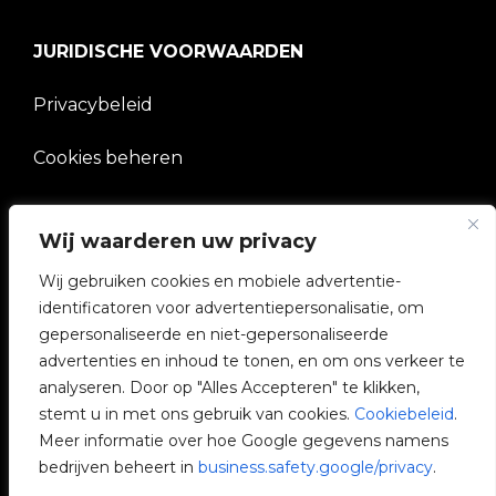
JURIDISCHE VOORWAARDEN
Privacybeleid
Cookies beheren
BEDRIJF
Wij waarderen uw privacy
Wij gebruiken cookies en mobiele advertentie-
V2C Gemeenschap
identificatoren voor advertentiepersonalisatie, om
gepersonaliseerde en niet-gepersonaliseerde
e-Chargers
advertenties en inhoud te tonen, en om ons verkeer te
analyseren. Door op "Alles Accepteren" te klikken,
V2C Cloud
stemt u in met ons gebruik van cookies.
Cookiebeleid
.
Meer informatie over hoe Google gegevens namens
V2C Payments
bedrijven beheert in
business.safety.google/privacy
.
Blog