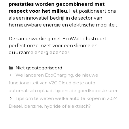
prestaties worden gecombineerd met
respect voor het milieu
. Het positioneert ons
als een innovatief bedrijf in de sector van
hernieuwbare energie en elektrische mobiliteit.
De samenwerking met EcoWatt illustreert
perfect onze inzet voor een slimme en
duurzame energiebeheer.
Categorieën
Niet gecategoriseerd
We lanceren EcoCharging, de nieuwe
functionaliteit van V2C Cloud die je auto
automatisch oplaadt tijdens de goedkoopste uren.
Tips om te weten welke auto te kopen in 2024:
Diesel, benzine, hybride of elektrisch?