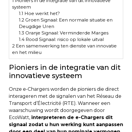
1
Pioniers in de integratie van dit innovatieve
systeem
1.1
Hoe werkt het?
1.2
Groen Signaal: Een normale situatie en
Deugdige Uren
1.3
Oranje Signaal: Verminderde Marges
1.4
Rood Signaal: risico op lokale uitval
2
Een samenwerking ten dienste van innovatie
en het milieu
Pioniers in de integratie van dit
innovatieve systeem
Onze e-Chargers worden de pioniers die direct
interageren met de signalen van het Réseau de
Transport d’Électricité (RTE). Wanneer een
waarschuwing wordt doorgegeven door
EcoWatt,
interpreteren de e-Chargers dit
signaal zodat u hun werking kunt aanpassen
door een deel van hun nominale vermogen