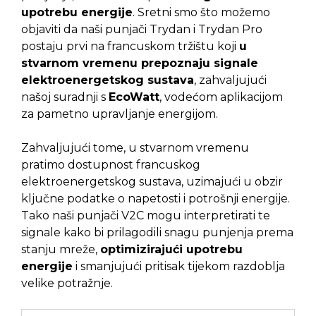
upotrebu energije
. Sretni smo što možemo
objaviti da naši punjači Trydan i Trydan Pro
postaju prvi na francuskom tržištu koji
u
stvarnom vremenu prepoznaju signale
elektroenergetskog sustava
, zahvaljujući
našoj suradnji s
EcoWatt
, vodećom aplikacijom
za pametno upravljanje energijom.
Zahvaljujući tome, u stvarnom vremenu
pratimo dostupnost francuskog
elektroenergetskog sustava, uzimajući u obzir
ključne podatke o napetosti i potrošnji energije.
Tako naši punjači V2C mogu interpretirati te
signale kako bi prilagodili snagu punjenja prema
stanju mreže,
optimizirajući upotrebu
energije
i smanjujući pritisak tijekom razdoblja
velike potražnje.