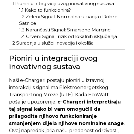
1
Pioniri u integraciji ovog inovativnog sustava
1.1
Kako to funkcionira?
1.2
Zeleni Signal: Normalna situacija i Dobre
Satnice
1.3
Narančasti Signal: Smanjene Margine
1.4
Crveni Signal: rizik od lokalnih isključenja
2
Suradnja u službi inovacija i okoliša
Pioniri u integraciji ovog
inovativnog sustava
Naši e-Chargeri postaju pioniri u izravnoj
interakciji s signalima Elektroenergetskog
Transportnog Mreže (RTE). Kada EcoWatt
pošalje upozorenje,
e-Chargeri interpretiraju
taj signal kako bi vam omogućili da
prilagodite njihovo funkcioniranje
smanjenjem dijela njihove nominalne snage
.
Ovaj napredak jača našu predanost održivosti,