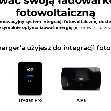
wać swoją ładowarkę
fotowoltaiczną
innowacyjny system integracji fotowoltaicznej dost
symalnie optymalizować energię
generowaną przez 
arger’a użyjesz do integracji fot
Trydan Pro
Alva