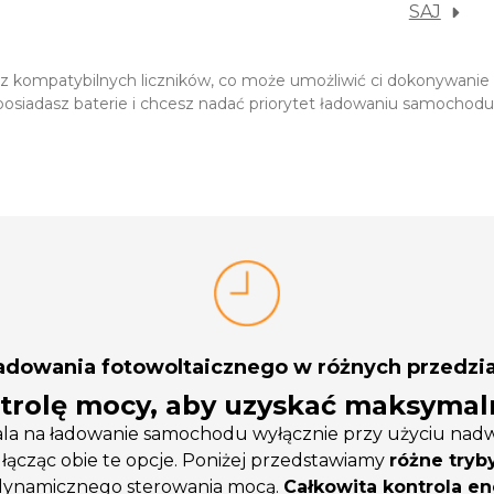
SAJ
en z kompatybilnych liczników, co może umożliwić ci dokonywan
posiadasz baterie i chcesz nadać priorytet ładowaniu samochodu
ładowania fotowoltaicznego w różnych przedzi
trolę mocy, aby uzyskać maksyma
na ładowanie samochodu wyłącznie przy użyciu nadwyżki
ącząc obie te opcje. Poniżej przedstawiamy
różne tryb
 dynamicznego sterowania mocą.
Całkowita kontrola en