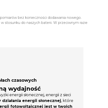
ie pomiarów bez konieczności dodawania nowego.
 w stosunku do naszych baterii. W przeciwnym razie
ałach czasowych
lną wydajność
 energii słonecznej, energii z sieci
y działania energii słonecznej
, które
ergii fotowoltaicznej jest w twoich