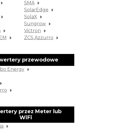
SMA
SolarEdge
SolaX
Sungrow
m
Victron
SEM
ZCS Azzurro
nwertery przewodowe
bo Energy
rro
ertery przez Meter lub
WiFi
ss