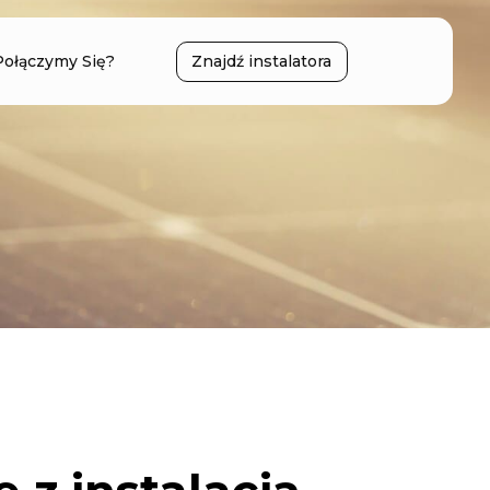
Połączymy Się?
Znajdź instalatora