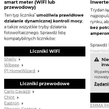
smart meter (WiFi lub
inwert
przewodowy)
Trydan łą
*
Ten typ licznika
umożliwia prawidłowe
najpopula
działanie dynamicznej kontroli mocy
,
rynku, a
a także wszystkie tryby działania
bez potr
fotowoltaicznego. Sprawdź listę
amperom
kompatybilnych liczników:
Sprawdź
Liczniki WiFi
inwerter
Shelly
Nie
inw
Wibeee
P1 HomeWizard
Wypełnij
rozważym
Liczniki przewodowe
Żądanie
Carlo Gavazzi
Chint
Eastron
EMMA (H