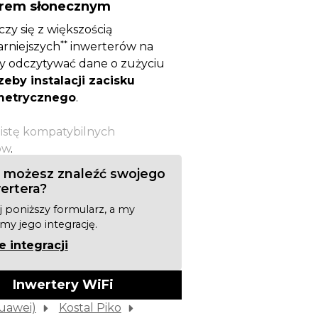
erem słonecznym
czy się z większością
**
rniejszych
inwerterów na
by odczytywać dane o zużyciu
zeby instalacji zacisku
etrycznego
.
listę kompatybilnych
ów
.
 możesz znaleźć swojego
ertera?
 poniższy formularz, a my
y jego integrację.
 integracji
Inwertery WiFi
uawei)
Kostal Piko