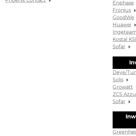
Phoenix Contact
Enphase
Fronius
GoodWe
Huawei
Ingetea
Kostal K
Sofar
I
Deye/Tur
Solis
Growatt
ZCS Azzu
Sofar
Inw
Greenhei