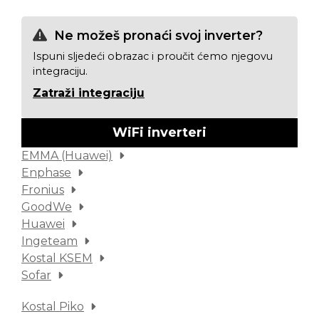
Ne možeš pronaći svoj inverter?
Ispuni sljedeći obrazac i proučit ćemo njegovu
integraciju.
Zatraži integraciju
WiFi inverteri
EMMA (Huawei)
Enphase
Fronius
GoodWe
Huawei
Ingeteam
Kostal KSEM
Sofar
Kostal Piko