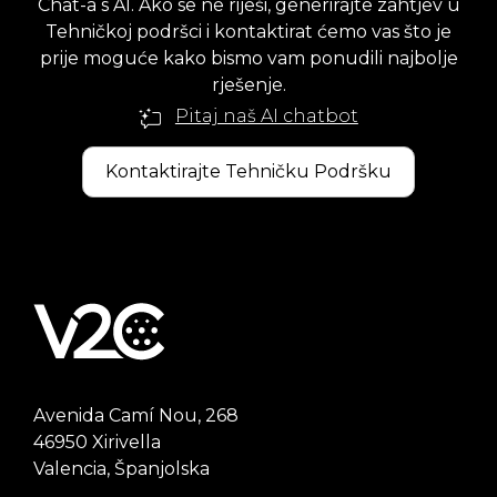
Chat-a s AI. Ako se ne riješi, generirajte zahtjev u
Tehničkoj podršci i kontaktirat ćemo vas što je
prije moguće kako bismo vam ponudili najbolje
rješenje.
Pitaj naš AI chatbot
Kontaktirajte Tehničku Podršku
Avenida Camí Nou, 268
46950 Xirivella
Valencia, Španjolska