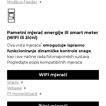
Modbus Feeder
Pametni mjerač energije ili smart meter
(WiFi ili žični)
*
Ova vrsta mjerača
omogućuje ispravno
funkcioniranje dinamičke kontrole snage
,
kao i sve načine rada fotonaponskih sustava.
Pogledajte popis kompatibilnih mjerača:
WiFi mjerači
Shelly
Wibeee
P1 HomeWizard