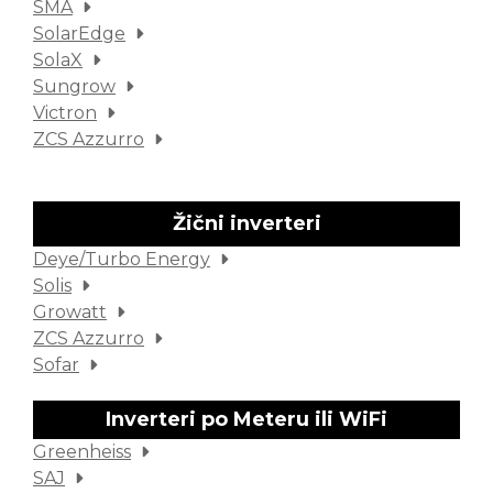
SMA
SolarEdge
SolaX
Sungrow
Victron
ZCS Azzurro
Žični inverteri
Deye/Turbo Energy
Solis
Growatt
ZCS Azzurro
Sofar
Inverteri po Meteru ili WiFi
Greenheiss
SAJ