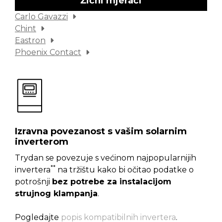
Žični mjerači
Carlo Gavazzi
Chint
Eastron
Phoenix Contact
Izravna povezanost s vašim solarnim
inverterom
Trydan se povezuje s većinom najpopularnijih
**
invertera
na tržištu kako bi očitao podatke o
potrošnji
bez potrebe za instalacijom
strujnog klampanja
.
Pogledajte
popis kompatibilnih invertera
.