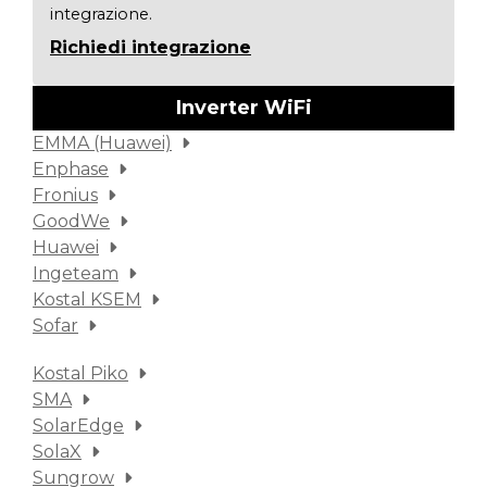
integrazione.
Richiedi integrazione
Inverter WiFi
EMMA (Huawei)
Enphase
Fronius
GoodWe
Huawei
Ingeteam
Kostal KSEM
Sofar
Kostal Piko
SMA
SolarEdge
SolaX
Sungrow