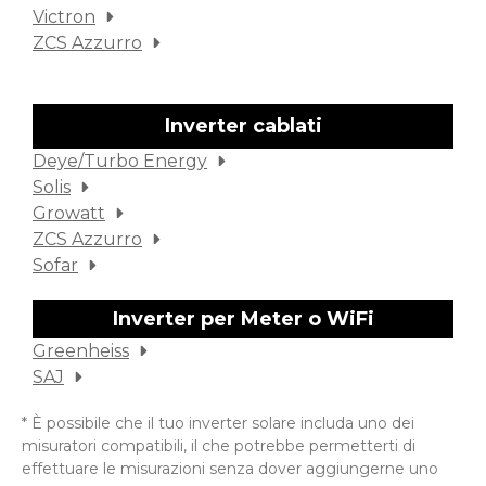
Victron
ZCS Azzurro
Inverter cablati
Deye/Turbo Energy
Solis
Growatt
ZCS Azzurro
Sofar
Inverter per Meter o WiFi
Greenheiss
SAJ
* È possibile che il tuo inverter solare includa uno dei
misuratori compatibili, il che potrebbe permetterti di
effettuare le misurazioni senza dover aggiungerne uno