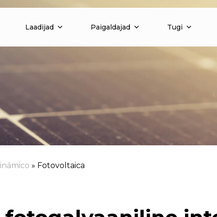
Laadijad
Paigaldajad
Tugi
inámico
»
Fotovoltaica