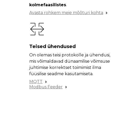
kolmefaasilistes
.
Avasta rohkem meie mõõturi kohta
Teised ühendused
On olemas teisi protokolle ja ühendusi,
mis võimaldavad dünaamilise võimsuse
juhtimise korrektset toimimist ilma
füüsilise seadme kasutamiseta.
MQTT
Modbus Feeder