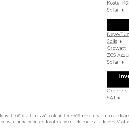
Kostal K
Sofar
Deye/Tur
Solis
Growatt
ZCS Azzu
Sofar
Inv
Greenhei
SAJ
hilduvat mõõturit, mis võimaldab teil mõõtmisi teha ilma uue lisam
 soovite anda prioriteedi auto laadimisele meie akude ees. Vastase