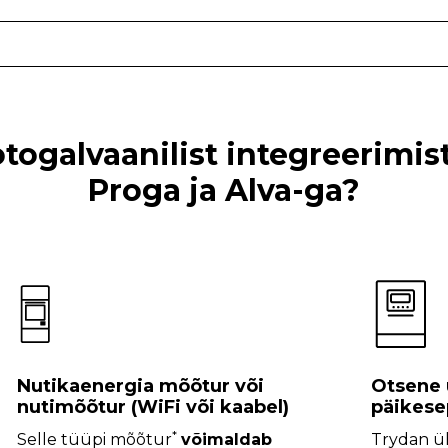
otogalvaanilist integreerimis
Proga ja Alva-ga?
Nutikaenergia mõõtur või
Otsene 
nutimõõtur (WiFi või kaabel)
päikese
*
Selle tüüpi mõõtur
võimaldab
Trydan ü