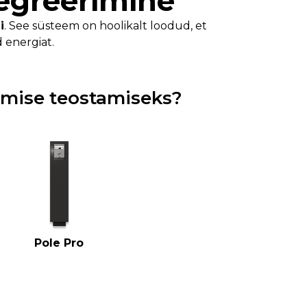
tegreerimine
i
. See süsteem on hoolikalt loodud, et
 energiat.
rimise teostamiseks?
Pole Pro