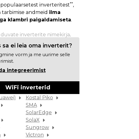
**
 populaarsetest inverteritest
,
a tarbimise andmeid
ilma
ga klambri paigaldamiseta
.
lduvate inverterite nimekirja
.
 sa ei leia oma inverterit?
rgmine vorm ja me uurime selle
rimist.
da integreerimist
WiFi inverterid
uawei)
Kostal Piko
SMA
SolarEdge
SolaX
Sungrow
m
Victron