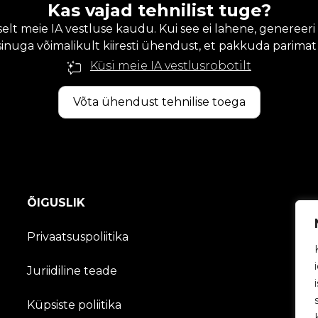
Kas vajad tehnilist tuge?
 meie IA vestluse kaudu. Kui see ei lahene, genereeri 
sinuga võimalikult kiiresti ühendust, et pakkuda parimat
Küsi meie IA vestlusrobotilt
Võta ühendust tehnilise toega
ÕIGUSLIK
Privaatsuspoliitika
Juriidiline teade
Küpsiste poliitika