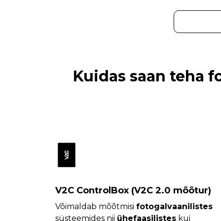
Kuidas saan teha f
V2C ControlBox (V2C 2.0 mõõtur)
Võimaldab mõõtmisi
fotogalvaanilistes
süsteemides nii
ühefaasilistes
kui