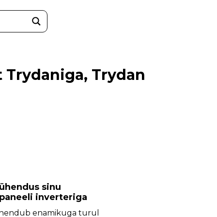
t Trydaniga, Trydan
ühendus sinu
paneeli inverteriga
hendub enamikuga turul