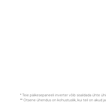
* Teie päikesepaneeli inverter võib sisaldada ühte ü
** Otsene ühendus on kohustuslik, kui teil on akud ja