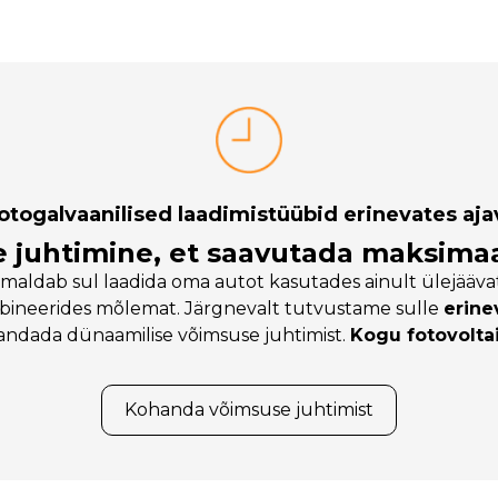
otogalvaanilised laadimistüübid erinevates a
e juhtimine, et saavutada maksima
maldab sul laadida oma autot kasutades ainult ülejäävat
bineerides mõlemat. Järgnevalt tutvustame sulle
erine
andada dünaamilise võimsuse juhtimist.
Kogu fotovoltai
Kohanda võimsuse juhtimist