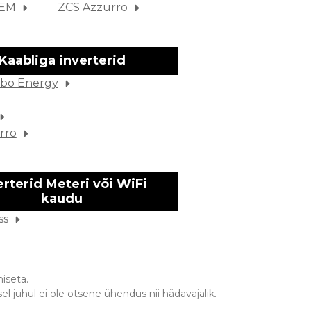
SEM
ZCS Azzurro
Kaabliga inverterid
bo Energy
rro
erterid Meteri või WiFi
kaudu
ss
iseta.
l juhul ei ole otsene ühendus nii hädavajalik.