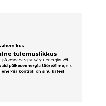
javahemikes
alne tulemuslikkus
 päikeseenergiat, võrguenergiat või
vaid päikeseenergia töörežiime
, mis
 energia kontroll on sinu kätes!