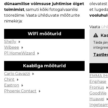
dünaamilise võimsuse juhtimise õiget
olevatest
toimimist
, samuti kõiki fotogalvaanilisi
et luged
töörežiime. Vaata ühilduvate mõõturite
vooluhul
nimekirja:
Vaata
ühi
WiFi mõõturid
Kas
Shelly
Täida jä
Wibeee
integree
P1 HomeWizard
Taotle
Kaabliga mõõturid
Carlo Gavazzi
EMMA (H
Chint
Enphase
Eastron
Fronius
Phoenix Contact
GoodWe
Huawei
Ingetea