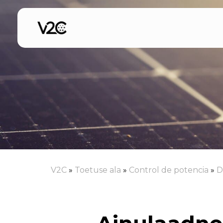
Skip
to
content
V2C
»
Toetuse ala
»
Control de potencia
»
D