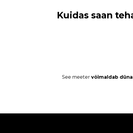
Kuidas saan teha
See meeter
võimaldab dünaa