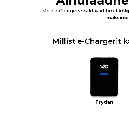
Ainulaadne 
Meie e-Chargers sisaldavad
turul kõi
maksimaa
Millist e-Chargerit
Trydan