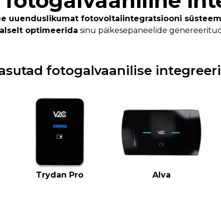
fotogalvaaniline in
ge uuenduslikumat fotovoltaiintegratsiooni süsteem
lselt optimeerida
sinu päikesepaneelide genereeritud
 kasutad fotogalvaanilise integree
Trydan Pro
Alva