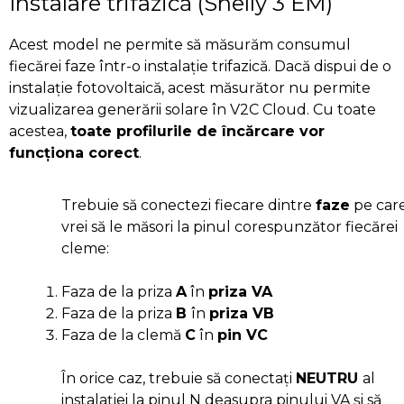
Instalare trifazică (Shelly 3 EM)
Acest model ne permite să măsurăm consumul
fiecărei faze într-o instalație trifazică. Dacă dispui de o
instalație fotovoltaică, acest măsurător nu permite
vizualizarea generării solare în V2C Cloud. Cu toate
acestea,
toate profilurile de încărcare vor
funcționa corect
.
Trebuie să conectezi fiecare dintre
faze
pe car
vrei să le măsori la pinul corespunzător fiecărei
cleme:
Faza de la priza
A
în
priza VA
Faza de la priza
B
în
priza VB
Faza de la clemă
C
în
pin VC
În orice caz, trebuie să conectați
NEUTRU
al
instalației la pinul N deasupra pinului VA și să