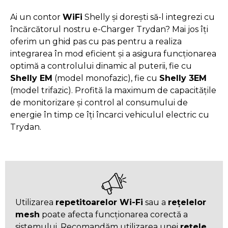
Ai un contor
WiFi
Shelly și dorești să-l integrezi cu
încărcătorul nostru e-Charger Trydan? Mai jos îți
oferim un ghid pas cu pas pentru a realiza
integrarea în mod eficient și a asigura funcționarea
optimă a controlului dinamic al puterii, fie cu
Shelly EM
(model monofazic), fie cu
Shelly 3EM
(model trifazic). Profită la maximum de capacitățile
de monitorizare și control al consumului de
energie în timp ce îți încarci vehiculul electric cu
Trydan.
Utilizarea
repetitoarelor Wi-Fi
sau a
rețelelor
mesh
poate afecta funcționarea corectă a
sistemului. Recomandăm utilizarea unei
rețele