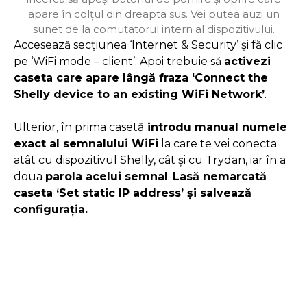
apare în colțul din dreapta sus. Vei putea auzi un
sunet de la comutatorul intern al dispozitivului.
Accesează secțiunea ‘Internet & Security’ și fă clic
pe ‘WiFi mode – client’. Apoi trebuie să
activezi
caseta care apare lângă fraza ‘Connect the
Shelly device to an existing WiFi Network’
.
Ulterior, în prima casetă
introdu manual numele
exact al semnalului WiFi
la care te vei conecta
atât cu dispozitivul Shelly, cât și cu Trydan, iar în a
doua
parola acelui semnal
.
Lasă nemarcată
caseta ‘Set static IP address’ și salvează
configurația.