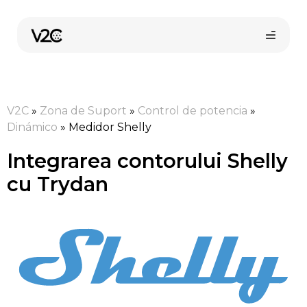
Sari
la
conținut
V2C
»
Zona de Suport
»
Control de potencia
»
Dinámico
»
Medidor Shelly
Integrarea contorului Shelly
cu Trydan
Cumpără online