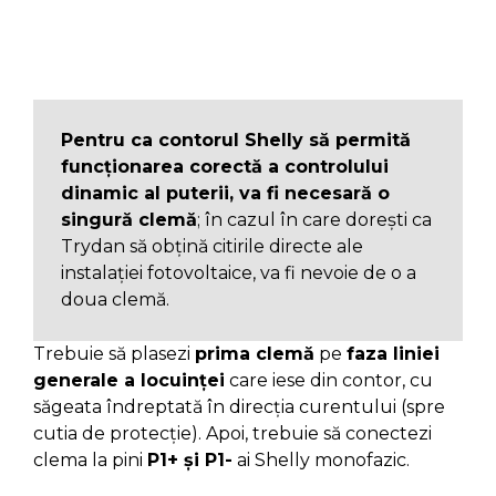
Pentru ca contorul Shelly să permită
funcționarea corectă a controlului
dinamic al puterii, va fi necesară o
singură clemă
; în cazul în care dorești ca
Trydan să obțină citirile directe ale
instalației fotovoltaice, va fi nevoie de o a
doua clemă.
Trebuie să plasezi
prima clemă
pe
faza liniei
generale a locuinței
care iese din contor, cu
săgeata îndreptată în direcția curentului (spre
cutia de protecție). Apoi, trebuie să conectezi
clema la pini
P1+ și P1-
ai Shelly monofazic.