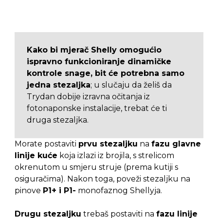
Kako bi mjerač Shelly omogućio
ispravno funkcioniranje dinamičke
kontrole snage, bit će potrebna samo
jedna stezaljka
; u slučaju da želiš da
Trydan dobije izravna očitanja iz
fotonaponske instalacije, trebat će ti
druga stezaljka.
Morate postaviti
prvu stezaljku
na
fazu glavne
linije kuće
koja izlazi iz brojila, s strelicom
okrenutom u smjeru struje (prema kutiji s
osiguračima). Nakon toga, poveži stezaljku na
pinove
P1+ i P1-
monofaznog Shellyja.
Drugu stezaljku
trebaš postaviti na
fazu linije