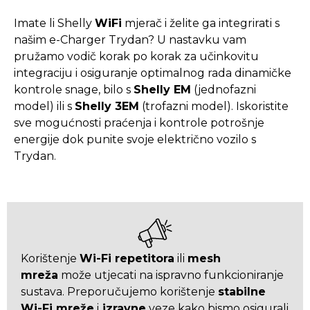
Imate li Shelly
WiFi
mjerač i želite ga integrirati s
našim e-Charger Trydan? U nastavku vam
pružamo vodič korak po korak za učinkovitu
integraciju i osiguranje optimalnog rada dinamičke
kontrole snage, bilo s
Shelly EM
(jednofazni
model) ili s
Shelly 3EM
(trofazni model). Iskoristite
sve mogućnosti praćenja i kontrole potrošnje
energije dok punite svoje električno vozilo s
Trydan.
Korištenje
Wi-Fi repetitora
ili
mesh
mreža
može utjecati na ispravno funkcioniranje
sustava. Preporučujemo korištenje
stabilne
Wi-Fi mreže
i
izravne
veze kako bismo osigurali