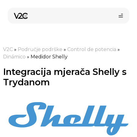
Preskoči
na
sadržaj
V2C
»
Područje podrške
»
Control de potencia
»
Dinámico
»
Medidor Shelly
Integracija mjerača Shelly s
Trydanom
Kupi online