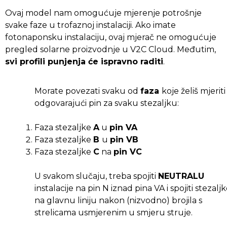
Ovaj model nam omogućuje mjerenje potrošnje
svake faze u trofaznoj instalaciji. Ako imate
fotonaponsku instalaciju, ovaj mjerač ne omogućuje
pregled solarne proizvodnje u V2C Cloud. Međutim,
svi profili punjenja će ispravno raditi
.
Morate povezati svaku od
faza
koje želiš mjeriti
odgovarajući pin za svaku stezaljku:
Faza stezaljke
A
u
pin VA
Faza stezaljke
B
u
pin VB
Faza stezaljke
C
na
pin VC
U svakom slučaju, treba spojiti
NEUTRALU
instalacije na pin N iznad pina VA i spojiti stezalj
na glavnu liniju nakon (nizvodno) brojila s
strelicama usmjerenim u smjeru struje.