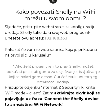
Kako povezati Shelly na WiFi
mrežu u svom domu?
Sljedeće, pristupite web stranici za konfiguraciju
uređaja Shelly tako da u svoj web preglednik
unesete ovu adresu:
192.168.33.1
Prikazat će vam se web stranica koja je prikazana
na prvoj slici u karuselu*.
* Ako želiš provjeriti je li to pravi Shelly, možeš
pokušati pritisnuti gumb za uključivanje i isključivanje
koji se nalazi gore desno. Čut ćeš zvuk unutarnjeg
prekidača uređaja.
Pristupite odjeljku ‘Internet & Security’ i kliknite
‘WiFi mode – client’. Zatim
aktivirajte okvir koji se
pojavljuje uz frazu ‘Connect the Shelly device
to an existing WiFi Network’
.