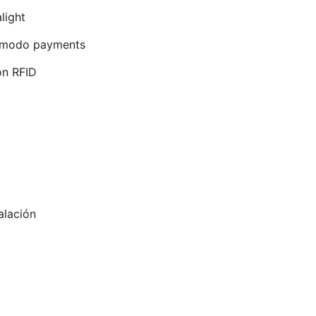
light
n modo payments
n RFID
alación