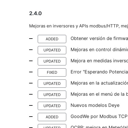
2.4.0
Mejoras en inversores y APIs modbus/HTTP, mejo
Obtener versión de firmw
ADDED
Mejoras en control dinámi
UPDATED
Mejora en medidas invers
UPDATED
Error "Esperando Potencia
FIXED
Mejoras en la actualizaci
UPDATED
Mejoras en el menú de la 
UPDATED
Nuevos modelos Deye
UPDATED
GoodWe por Modbus TCP
ADDED
OCPP: mejora en MeterVal