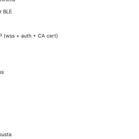
or BLE
P (wss + auth + CA cert)
es
busta