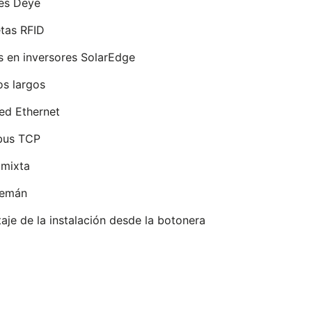
res Deye
tas RFID
s en inversores SolarEdge
os largos
red Ethernet
dbus TCP
 mixta
lemán
aje de la instalación desde la botonera