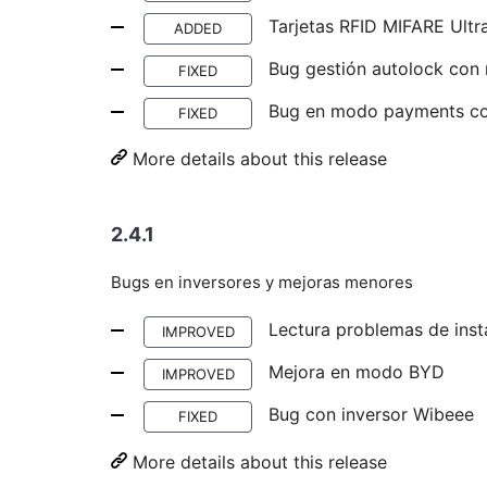
Tarjetas RFID MIFARE Ultra
ADDED
Bug gestión autolock co
FIXED
Bug en modo payments co
FIXED
More details about this release
2.4.1
Bugs en inversores y mejoras menores
Lectura problemas de inst
IMPROVED
Mejora en modo BYD
IMPROVED
Bug con inversor Wibeee
FIXED
More details about this release