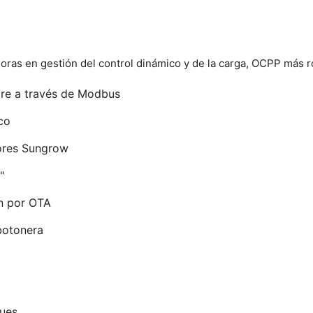
ras en gestión del control dinámico y de la carga, OCPP más r
are a través de Modbus
co
ores Sungrow
"
ón por OTA
botonera
ues