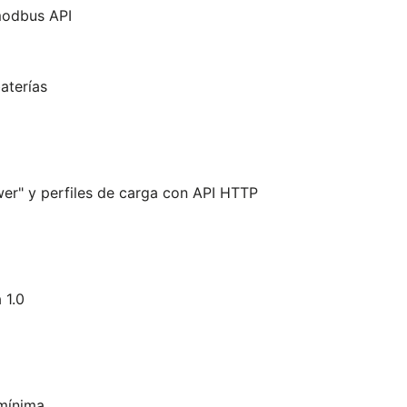
modbus API
aterías
er" y perfiles de carga con API HTTP
 1.0
mínima