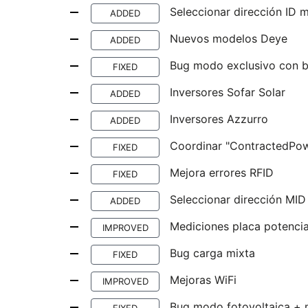
Seleccionar dirección ID 
ADDED
Nuevos modelos Deye
ADDED
Bug modo exclusivo con b
FIXED
Inversores Sofar Solar
ADDED
Inversores Azzurro
ADDED
Coordinar "ContractedPow
FIXED
Mejora errores RFID
FIXED
Seleccionar dirección MID
ADDED
Mediciones placa potencia
IMPROVED
Bug carga mixta
FIXED
Mejoras WiFi
IMPROVED
Bug modo fotovoltaica + 