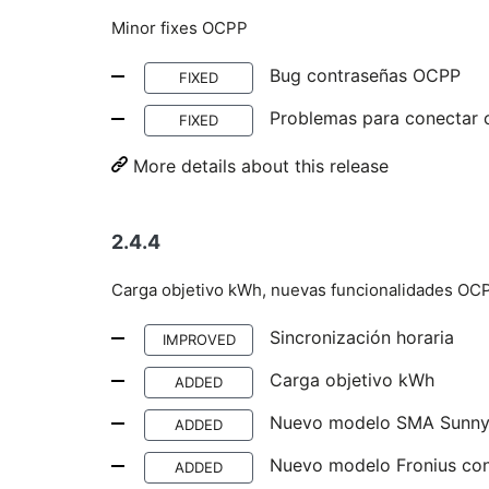
Minor fixes OCPP
Bug contraseñas OCPP
FIXED
Problemas para conectar c
FIXED
More details about this release
2.4.4
Carga objetivo kWh, nuevas funcionalidades OCP
Sincronización horaria
IMPROVED
Carga objetivo kWh
ADDED
Nuevo modelo SMA Sunny
ADDED
Nuevo modelo Fronius con
ADDED