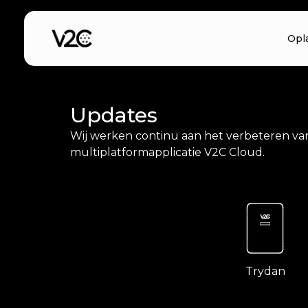
Spring
naar
Opl
de
inhoud
Updates
Wij werken continu aan het verbeteren van
multiplatformapplicatie V2C Cloud.
Trydan