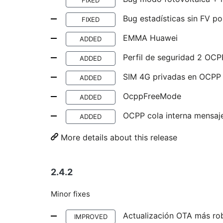
FIXED
Bug estadísticas sin FV p
FIXED
EMMA Huawei
ADDED
Perfil de seguridad 2 OCP
ADDED
SIM 4G privadas en OCPP
ADDED
OcppFreeMode
ADDED
OCPP cola interna mensaj
ADDED
More details about this release
2.4.2
Minor fixes
Actualización OTA más ro
IMPROVED