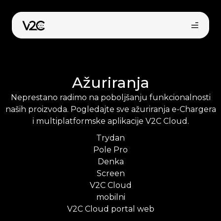
Preskoči
na
sadržaj
Ažuriranja
Neprestano radimo na poboljšanju funkcionalnosti
naših proizvoda. Pogledajte sve ažuriranja e-Chargera
i multiplatformske aplikacije V2C Cloud.
Trydan
Kupi online
Pole Pro
Denka
Screen
V2C Cloud
mobilni
V2C Cloud portal web