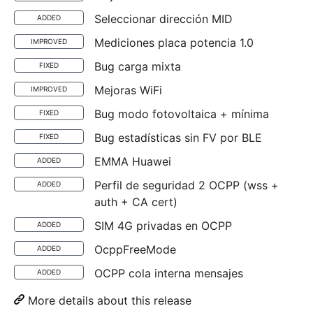
Seleccionar dirección MID
ADDED
Mediciones placa potencia 1.0
IMPROVED
Bug carga mixta
FIXED
Mejoras WiFi
IMPROVED
Bug modo fotovoltaica + mínima
FIXED
Bug estadísticas sin FV por BLE
FIXED
EMMA Huawei
ADDED
Perfil de seguridad 2 OCPP (wss +
ADDED
auth + CA cert)
SIM 4G privadas en OCPP
ADDED
OcppFreeMode
ADDED
OCPP cola interna mensajes
ADDED
More details about this release