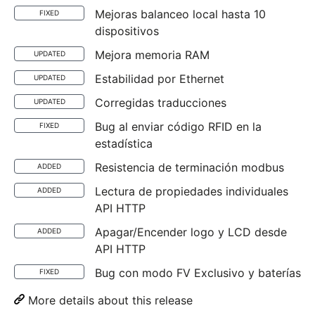
Mejoras balanceo local hasta 10
FIXED
dispositivos
Mejora memoria RAM
UPDATED
Estabilidad por Ethernet
UPDATED
Corregidas traducciones
UPDATED
Bug al enviar código RFID en la
FIXED
estadística
Resistencia de terminación modbus
ADDED
Lectura de propiedades individuales
ADDED
API HTTP
Apagar/Encender logo y LCD desde
ADDED
API HTTP
Bug con modo FV Exclusivo y baterías
FIXED
More details about this release