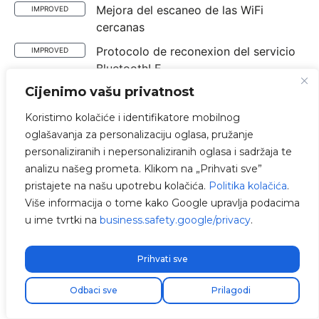
Mejora del escaneo de las WiFi
IMPROVED
cercanas
Protocolo de reconexion del servicio
IMPROVED
BluetoothLE
Cijenimo vašu privatnost
Optimización WiFi IRAM y afinidad
IMPROVED
con la tarea de Azure
Koristimo kolačiće i identifikatore mobilnog
Protocolo de reconexión con ausencia
oglašavanja za personalizaciju oglasa, pružanje
IMPROVED
de WiFi
personaliziranih i nepersonaliziranih oglasa i sadržaja te
analizu našeg prometa. Klikom na „Prihvati sve”
El restablecimiento de fabrica
IMPROVED
pristajete na našu upotrebu kolačića.
Politika kolačića
.
El código de errores e interfaz de los
IMPROVED
Više informacija o tome kako Google upravlja podacima
LEDs
u ime tvrtki na
business.safety.google/privacy
.
Mejorado el modo Instalación aislada
IMPROVED
y vertido 0
Prihvati sve
Reducción en el tiempo de corte por
IMPROVED
Odbaci sve
Prilagodi
control dinámico a 1 min