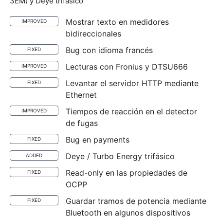
3EM) y Deye trifásico
Mostrar texto en medidores
IMPROVED
bidireccionales
Bug con idioma francés
FIXED
Lecturas con Fronius y DTSU666
IMPROVED
Levantar el servidor HTTP mediante
FIXED
Ethernet
Tiempos de reacción en el detector
IMPROVED
de fugas
Bug en payments
FIXED
Deye / Turbo Energy trifásico
ADDED
Read-only en las propiedades de
FIXED
OCPP
Guardar tramos de potencia mediante
FIXED
Bluetooth en algunos dispositivos