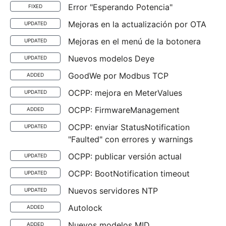
Error "Esperando Potencia"
FIXED
Mejoras en la actualización por OTA
UPDATED
Mejoras en el menú de la botonera
UPDATED
Nuevos modelos Deye
UPDATED
GoodWe por Modbus TCP
ADDED
OCPP: mejora en MeterValues
UPDATED
OCPP: FirmwareManagement
ADDED
OCPP: enviar StatusNotification
UPDATED
"Faulted" con errores y warnings
OCPP: publicar versión actual
UPDATED
OCPP: BootNotification timeout
UPDATED
Nuevos servidores NTP
UPDATED
Autolock
ADDED
Nuevos modelos MID
ADDED