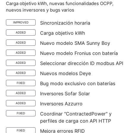
Carga objetivo kWh, nuevas funcionalidades OCPP,
nuevos inversores y bugs varios
Sincronización horaria
IMPROVED
Carga objetivo kWh
ADDED
Nuevo modelo SMA Sunny Boy
ADDED
Nuevo modelo Fronius con batería
ADDED
Seleccionar dirección ID modbus API
ADDED
Nuevos modelos Deye
ADDED
Bug modo exclusivo con baterías
FIXED
Inversores Sofar Solar
ADDED
Inversores Azzurro
ADDED
Coordinar "ContractedPower" y
FIXED
perfiles de carga con API HTTP
Mejora errores RFID
FIXED