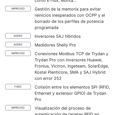
como E-flux, Monta…
Gestión de la memoria para evitar
IMPROVED
reinicios inesperados con OCPP y el
borrado de los perfiles de potencia
programada
Inversores SAJ híbridos
ADDED
Medidores Shelly Pro
ADDED
Conexiones Modbus TCP de Trydan y
IMPROVED
Trydan Pro con inversores Huawei,
Fronius, Victron, Ingeteam, SolarEdge,
Kostal Plenticore, SMA y SAJ Hybrid
con error 252
Colisión entre los elementos SPI (RFID,
FIXED
Ethernet y extensor GPIO) de Trydan
Pro
Visualización del proceso de
IMPROVED
autenticación de tarjetas RFID en