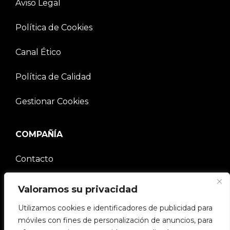
Aviso Legal
Política de Cookies
Canal Ético
Política de Calidad
Gestionar Cookies
COMPAÑÍA
Contacto
Comunidad V2C
Valoramos su privacidad
Utilizamos cookies e identificadores de publicidad para
Trabaja con nosotros
móviles con fines de personalización de anuncios, para