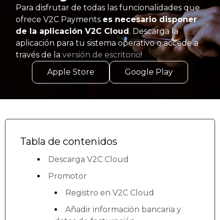
Para disfrutar de todas las funcionalidades que
ofrece V2C Payments
es necesario disponer
de la aplicación V2C Cloud
. Descarga la
aplicación para tu sistema operativo o accede a
través de la
versión de escritorio
!
Apple Store
Google Play
Tabla de contenidos
Descarga V2C Cloud
Promotor
Registro en V2C Cloud
Añadir información bancaria y