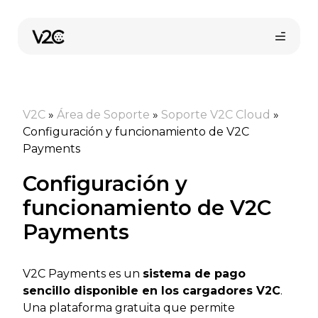
Saltar
al
contenido
V2C
»
Área de Soporte
»
Soporte V2C Cloud
»
Configuración y funcionamiento de V2C
Payments
Configuración y
Compra online
funcionamiento de V2C
Payments
V2C Payments es un
sistema de pago
sencillo disponible en los cargadores V2C
.
Una plataforma gratuita que permite