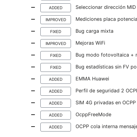
Seleccionar dirección MID
ADDED
Mediciones placa potencia
IMPROVED
Bug carga mixta
FIXED
Mejoras WiFi
IMPROVED
Bug modo fotovoltaica + 
FIXED
Bug estadísticas sin FV p
FIXED
EMMA Huawei
ADDED
Perfil de seguridad 2 OCP
ADDED
SIM 4G privadas en OCPP
ADDED
OcppFreeMode
ADDED
OCPP cola interna mensaj
ADDED