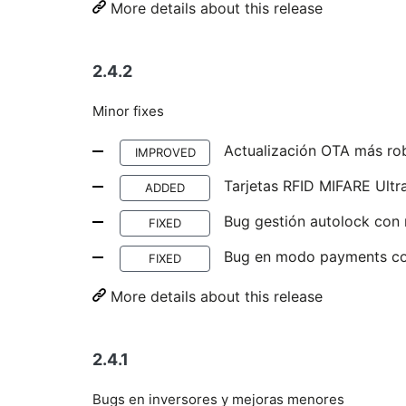
More details about this release
2.4.2
Minor fixes
Actualización OTA más ro
IMPROVED
Tarjetas RFID MIFARE Ultra
ADDED
Bug gestión autolock co
FIXED
Bug en modo payments co
FIXED
More details about this release
2.4.1
Bugs en inversores y mejoras menores