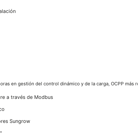
alación
ras en gestión del control dinámico y de la carga, OCPP más r
are a través de Modbus
co
ores Sungrow
"