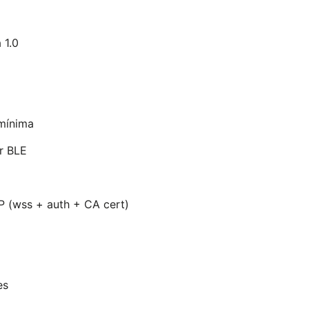
 1.0
mínima
or BLE
P (wss + auth + CA cert)
es