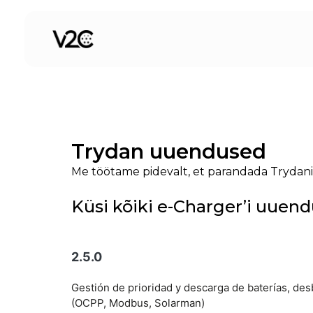
Skip
to
content
Trydan uuendused
Me töötame pidevalt, et parandada Trydani 
Küsi kõiki e-Charger’i uuend
2.5.0
Gestión de prioridad y descarga de baterías, d
(OCPP, Modbus, Solarman)