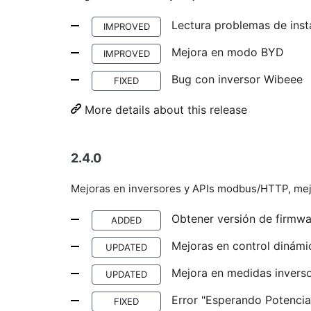
Lectura problemas de inst
IMPROVED
Mejora en modo BYD
IMPROVED
Bug con inversor Wibeee
FIXED
More details about this release
2.4.0
Mejoras en inversores y APIs modbus/HTTP, mejo
Obtener versión de firmw
ADDED
Mejoras en control dinámi
UPDATED
Mejora en medidas invers
UPDATED
Error "Esperando Potencia
FIXED