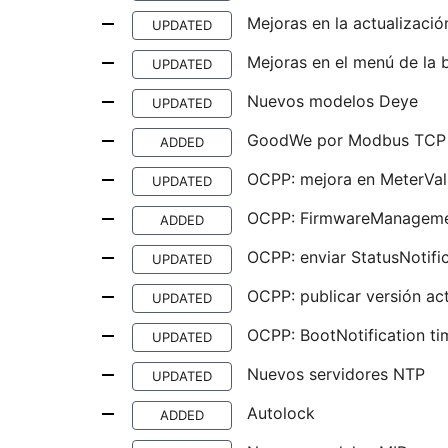
Mejoras en la actualizaci
UPDATED
Mejoras en el menú de la 
UPDATED
Nuevos modelos Deye
UPDATED
GoodWe por Modbus TCP
ADDED
OCPP: mejora en MeterVal
UPDATED
OCPP: FirmwareManagem
ADDED
OCPP: enviar StatusNotific
UPDATED
OCPP: publicar versión ac
UPDATED
OCPP: BootNotification ti
UPDATED
Nuevos servidores NTP
UPDATED
Autolock
ADDED