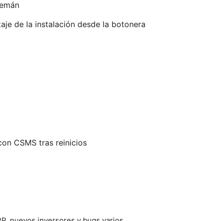
lemán
aje de la instalación desde la botonera
on CSMS tras reinicios
P, nuevos inversores y bugs varios