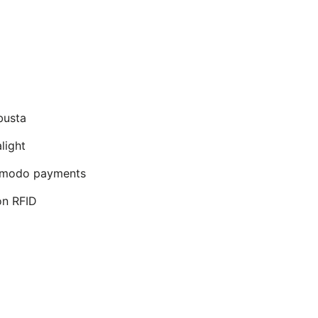
busta
light
n modo payments
n RFID