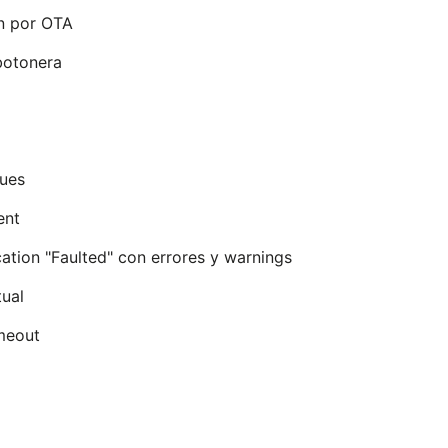
ón por OTA
botonera
ues
ent
ation "Faulted" con errores y warnings
tual
meout