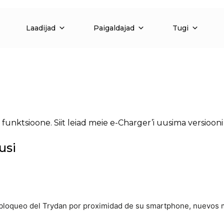
Laadijad
Paigaldajad
Tugi
funktsioone. Siit leiad meie e-Charger’i uusima versioo
usi
esbloqueo del Trydan por proximidad de su smartphone, nuevos 