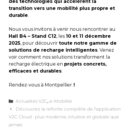
des technologies qui accélèrent la
transition vers une mobilité plus propre et
durable
.
Nous vous invitons à venir nous rencontrer au
Hall B4 – Stand C12
, les
10 et 11 décembre
2025
, pour découvrir
toute notre gamme de
solutions de recharge intelligentes
. Venez
voir comment nos solutions transforment la
recharge électrique en
projets concrets,
efficaces et durables
.
Rendez-vous à Montpellier
!
Catégories
Actualités V2C
,
e-Mobilité
Découvrez la refonte complète de l’application
V2C Cloud : plus moderne, intuitive et globale que
jamais