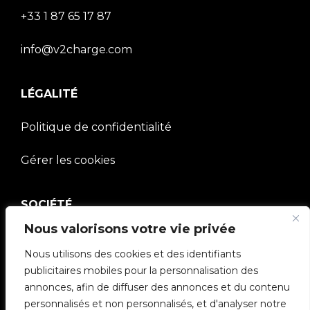
+33 1 87 65 17 87
info@v2charge.com
LÉGALITÉ
Politique de confidentialité
Gérer les cookies
SOCIÉTÉ
Nous valorisons votre vie privée
Communauté V2C
Nous utilisons des cookies et des identifiants
e-Chargers
publicitaires mobiles pour la personnalisation des
annonces, afin de diffuser des annonces et du contenu
V2C Cloud
personnalisés et non personnalisés, et d'analyser notre