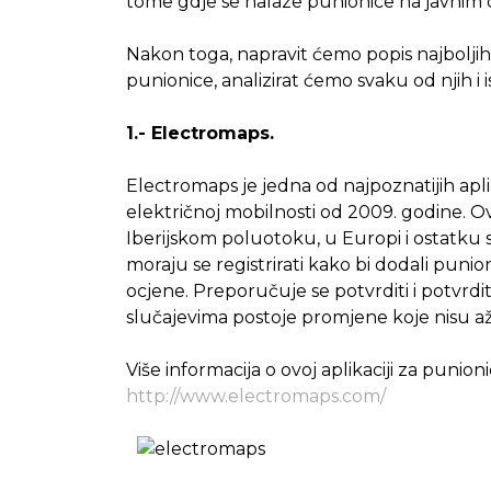
tome gdje se nalaze punionice na javnim 
Nakon toga, napravit ćemo popis najboljih a
punionice, analizirat ćemo svaku od njih i 
1.- Electromaps.
Electromaps je jedna od najpoznatijih apli
električnoj mobilnosti od 2009. godine. Ov
Iberijskom poluotoku, u Europi i ostatku sv
moraju se registrirati kako bi dodali punio
ocjene. Preporučuje se potvrditi i potvrdi
slučajevima postoje promjene koje nisu až
Više informacija o ovoj aplikaciji za punio
http://www.electromaps.com/