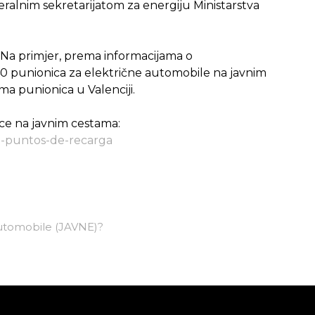
ralnim sekretarijatom za energiju Ministarstva
. Na primjer, prema informacijama o
 40 punionica za električne automobile na javnim
 punionica u Valenciji.
nice na javnim cestama:
a-puntos-de-recarga
automobile (JAVNE)?