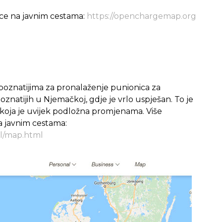
nice na javnim cestama:
https://openchargemap.org
poznatijima za pronalaženje punionica za
oznatijih u Njemačkoj, gdje je vrlo uspješan. To je
a i koja je uvijek podložna promjenama. Više
na javnim cestama:
l/map.html