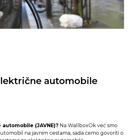
električne automobile
e automobile (JAVNE)?
Na WallboxOk već smo
 automobil na javnim cestama, sada ćemo govoriti o