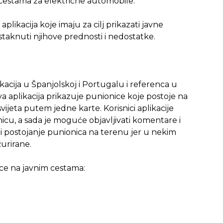
cestama za električne automobile.
plikacija koje imaju za cilj prikazati javne
istaknuti njihove prednosti i nedostatke.
kacija u Španjolskoj i Portugalu i referenca u
a aplikacija prikazuje punionice koje postoje na
ijeta putem jedne karte. Korisnici aplikacije
nicu, a sada je moguće objavljivati komentare i
ti postojanje punionica na terenu jer u nekim
urirane.
nice na javnim cestama: