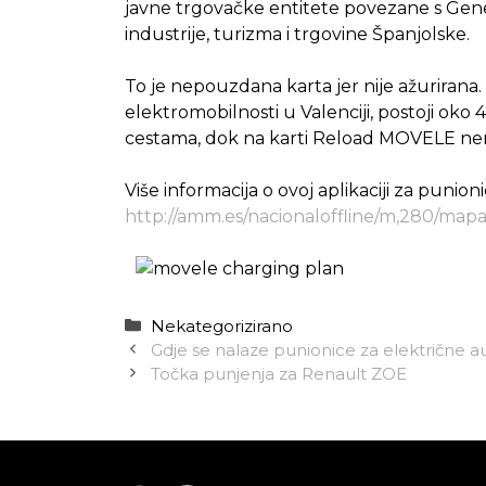
javne trgovačke entitete povezane s Gene
industrije, turizma i trgovine Španjolske.
To je nepouzdana karta jer nije ažurirana
elektromobilnosti u Valenciji, postoji oko
cestama, dok na karti Reload MOVELE nema
Više informacija o ovoj aplikaciji za punio
http://amm.es/nacionaloffline/m,280/map
Kategorije
Nekategorizirano
Gdje se nalaze punionice za električne 
Točka punjenja za Renault ZOE