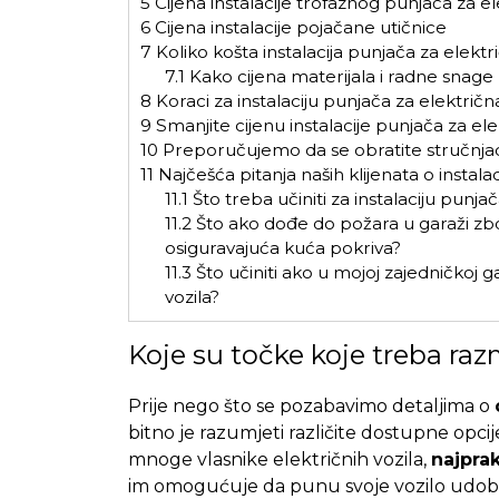
5
Cijena instalacije trofaznog punjača za e
6
Cijena instalacije pojačane utičnice
7
Koliko košta instalacija punjača za elektri
7.1
Kako cijena materijala i radne snage
8
Koraci za instalaciju punjača za električna
9
Smanjite cijenu instalacije punjača za ele
10
Preporučujemo da se obratite stručnjaci
11
Najčešća pitanja naših klijenata o instalac
11.1
Što treba učiniti za instalaciju punjač
11.2
Što ako dođe do požara u garaži zbog
osiguravajuća kuća pokriva?
11.3
Što učiniti ako u mojoj zajedničkoj 
vozila?
Koje su točke koje treba razm
Prije nego što se pozabavimo detaljima o
bitno je
razumjeti različite dostupne opci
mnoge vlasnike električnih vozila,
najprak
im omogućuje da punu svoje vozilo udobno 