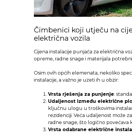
Čimbenici koji utječu na cij
električna vozila
Cijena instalacije punjača za električna vo
opreme, radne snage i materijala potrebnih
Osim ovih općih elemenata, nekoliko spec
instalacije, a važno je uzeti ih u obzir:
Vrsta rješenja za punjenje
: stand
Udaljenost između električne ploč
ključnu ulogu u troškovima instalacij
rezidenciji. Veća udaljenost može zah
radne snage, što logično povećava k
Vrsta odabrane električne instala