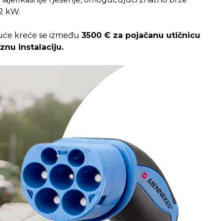
2 kW.
 kuće kreće se između
350
0 € za pojačanu utičnicu
nu instalaciju.