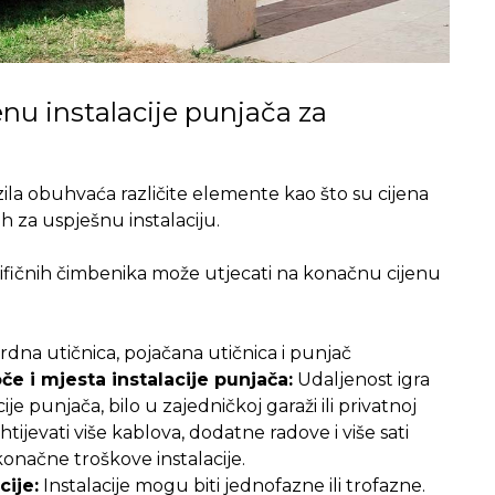
enu instalacije punjača za
zila obuhvaća različite elemente kao što su cijena
 za uspješnu instalaciju.
ifičnih čimbenika može utjecati na konačnu cijenu
ardna utičnica, pojačana utičnica i punjač
e i mjesta instalacije punjača:
Udaljenost igra
e punjača, bilo u zajedničkoj garaži ili privatnoj
tijevati više kablova, dodatne radove i više sati
onačne troškove instalacije.
cije:
Instalacije mogu biti jednofazne ili trofazne.