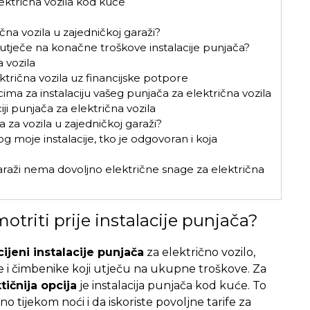
lektrična vozila kod kuće
čna vozila u zajedničkoj garaži?
 utječe na konačne troškove instalacije punjača?
 vozila
ktrična vozila uz financijske potpore
ma za instalaciju vašeg punjača za električna vozila
iji punjača za električna vozila
a za vozila u zajedničkoj garaži?
 moje instalacije, tko je odgovoran i koja
garaži nema dovoljno električne snage za električna
otriti prije instalacije punjača?
cijeni instalacije punjača
za električno vozilo,
je i čimbenike koji utječu na ukupne troškove. Za
tičnija opcija
je instalacija punjača kod kuće. To
tijekom noći i da iskoriste povoljne tarife za