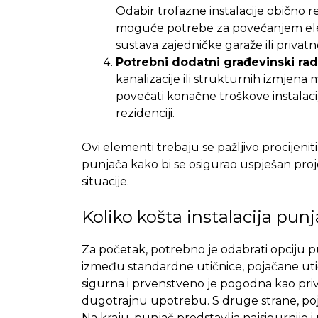
Odabir trofazne instalacije obično r
moguće potrebe za povećanjem elek
sustava zajedničke garaže ili privatn
Potrebni dodatni građevinski rad
kanalizacije ili strukturnih izmjen
povećati konačne troškove instalacije
rezidenciji.
Ovi elementi trebaju se pažljivo procijeniti 
punjača kako bi se osigurao uspješan proj
situacije.
Koliko košta instalacija pun
Za početak, potrebno je odabrati opciju pu
između standardne utičnice, pojačane utič
sigurna i prvenstveno je pogodna kao pri
dugotrajnu upotrebu. S druge strane, po
Na kraju, punjač predstavlja najsigurnije 