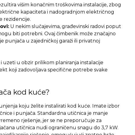
ezultira višim konačnim troškovima instalacije, zbog
trične kapaciteta i nadogradnjom električnog
e rezidencije.
ovi:
U nekim slučajevima, građevinski radovi poput
a mogu biti potrebni. Ovaj čimbenik može značajno
 punjača u zajedničkoj garaži ili privatnoj
i uzeti u obzir prilikom planiranja instalacije
ekt koji zadovoljava specifične potrebe svake
jača kod kuće?
njenja koju želite instalirati kod kuće. Imate izbor
nice i punjača. Standardna utičnica je manje
vremeno rješenje, jer se ne preporučuje za
jačana utičnica nudi ograničenu snagu do 3,7 kW.
i najefikasnije rješenje, omogućujući znatno brže