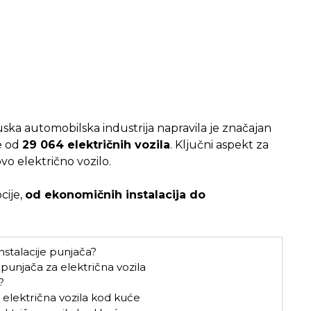
uska automobilska industrija napravila je značajan
še od
29 064 električnih vozila
. Ključni aspekt za
ovo električno vozilo.
cije,
od ekonomičnih instalacija do
nstalacije punjača?
 punjača za električna vozila
?
 električna vozila kod kuće