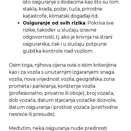
isto osiguranje s dodacima kao što su lom
stakla, krađa, požar, tuča, prirodne
katastrofe, klimatski događaji itd.
Osiguranje od svih rizika
: Pokriva sve
rizike, također u slučaju izravne
odgovornosti, tj. ako je krivnja na strani
osiguranika, čak i u slučaju potpune
gubitka kontrole nad vozilom.
Osim toga, njihova cijena ovisi o istim kriterijima
kao i za vozila s unutarnjim izgaranjem: snaga
vozila, nova vrijednost vozila, geografska zona
prometa i parkiranja, korištenje vozila
(profesionalno, privatno ili oboje), broj vozača,
dob vozača, datum stjecanja vozačke dozvole,
datum osiguranja i prošlost vozača (prethodne
nesreće ili presude).
Međutim, neka osiguranja nude prednosti