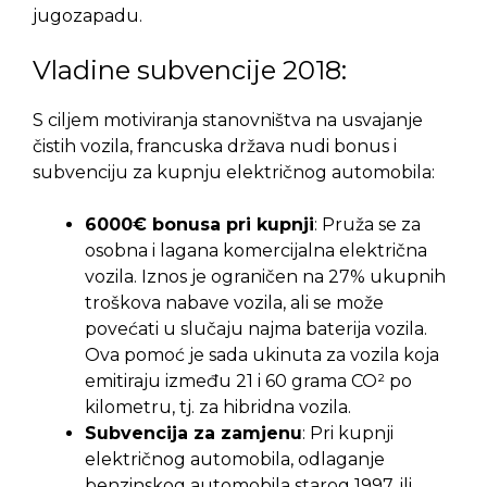
jugozapadu.
Vladine subvencije 2018:
S ciljem motiviranja stanovništva na usvajanje
čistih vozila, francuska država nudi bonus i
subvenciju za kupnju električnog automobila:
6000€ bonusa pri kupnji
: Pruža se za
osobna i lagana komercijalna električna
vozila. Iznos je ograničen na 27% ukupnih
troškova nabave vozila, ali se može
povećati u slučaju najma baterija vozila.
Ova pomoć je sada ukinuta za vozila koja
emitiraju između 21 i 60 grama CO² po
kilometru, tj. za hibridna vozila.
Subvencija za zamjenu
: Pri kupnji
električnog automobila, odlaganje
benzinskog automobila starog 1997. ili