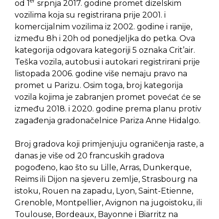
er
od 1
srpnja 2017. godine promet dizelskim
vozilima koja su registrirana prije 2001. i
komercijalnim vozilima iz 2002. godine i ranije,
između 8h i 20h od ponedjeljka do petka. Ova
kategorija odgovara kategoriji 5 oznaka Crit’air.
Teška vozila, autobusi i autokari registrirani prije
listopada 2006. godine više nemaju pravo na
promet u Parizu. Osim toga, broj kategorija
vozila kojima je zabranjen promet povećat će se
između 2018. i 2020. godine prema planu protiv
zagađenja gradonačelnice Pariza Anne Hidalgo.
Broj gradova koji primjenjuju ograničenja raste, a
danas je više od 20 francuskih gradova
pogođeno, kao što su Lille, Arras, Dunkerque,
Reims ili Dijon na sjeveru zemlje, Strasbourg na
istoku, Rouen na zapadu, Lyon, Saint-Etienne,
Grenoble, Montpellier, Avignon na jugoistoku, ili
Toulouse, Bordeaux, Bayonne i Biarritz na