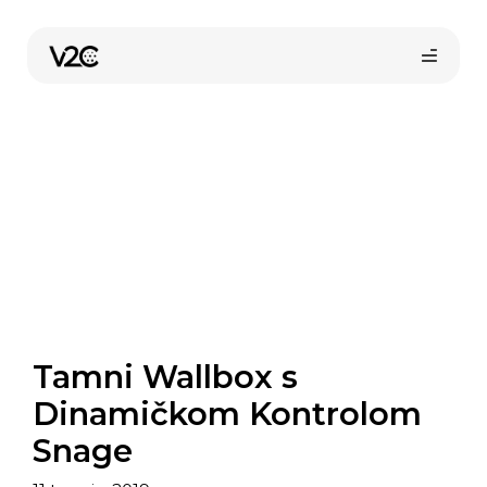
Preskoči
na
sadržaj
Kupi online
Tamni Wallbox s
Dinamičkom Kontrolom
Snage