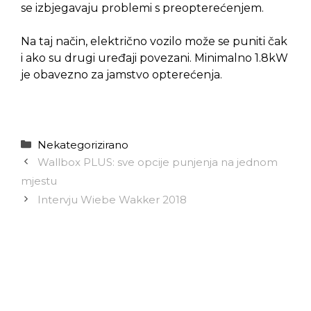
se izbjegavaju problemi s preopterećenjem.
Na taj način, električno vozilo može se puniti čak
i ako su drugi uređaji povezani. Minimalno 1.8kW
je obavezno za jamstvo opterećenja.
Kategorije
Nekategorizirano
Wallbox PLUS: sve opcije punjenja na jednom
mjestu
Intervju Wiebe Wakker 2018