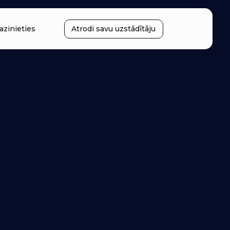
azinieties
Atrodi savu uzstādītāju