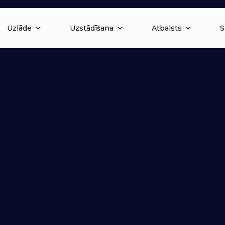
Uzlāde
Uzstādīšana
Atbalsts
S