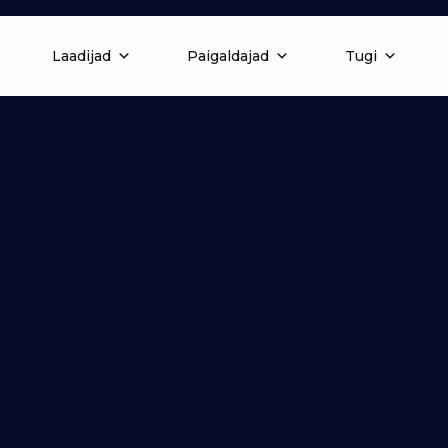
Laadijad
Paigaldajad
Tugi