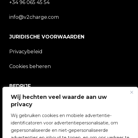
+34 96 065 45 54
info@v2charge.com
JURIDISCHE VOORWAARDEN
Privacybeleid
Cookies beheren
BEDRIJF
Wij hechten veel waarde aan uw
V2C Gemeenschap
privacy
Wij gebruiken cookies en mobiele advertentie-
e-Chargers
identificatoren voor advertentiepersonalisatie, om
gepersonaliseerde en niet-gepersonaliseerde
V2C Cloud
advertenties en inhoud te tonen, en om ons verkeer te