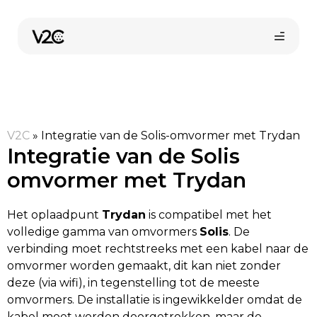
Spring
naar
de
inhoud
V2C
»
Integratie van de Solis-omvormer met Trydan
Integratie van de Solis
omvormer met Trydan
Het oplaadpunt
Trydan
is compatibel met het
volledige gamma van omvormers
Solis
. De
verbinding moet rechtstreeks met een kabel naar de
omvormer worden gemaakt, dit kan niet zonder
deze (via wifi), in tegenstelling tot de meeste
omvormers. De installatie is ingewikkelder omdat de
kabel moet worden doorgetrokken, maar de