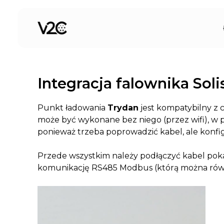
Przejdź
do
treści
Integracja falownika Sol
Punkt ładowania
Trydan
jest kompatybilny z 
może być wykonane bez niego (przez wifi), w p
ponieważ trzeba poprowadzić kabel, ale konfigu
Przede wszystkim należy podłączyć kabel pokaz
komunikację RS485 Modbus (którą można równi