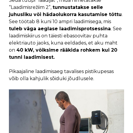
Seda tüüpi “laadijat”, mida nimetatakse
“Laadimisrežiim 2”,
tunnustatakse selle
juhusliku või hädaolukorra kasutamise tõttu
.
See töötab 8 kuni 10 ampri laadimisega, mis
tuleb väga aeglase laadimisprotsessina
. See
laadimiskiirus on täiesti ebasoovitav puhta
elektriauto jaoks, kuna eeldades, et aku maht
on
40 kW, võiksime rääkida rohkem kui 20
tunni laadimisest.
Pikaajaline laadimisaeg tavalises pistikupesas
võib olla kahjulik sõiduki jõudlusele.