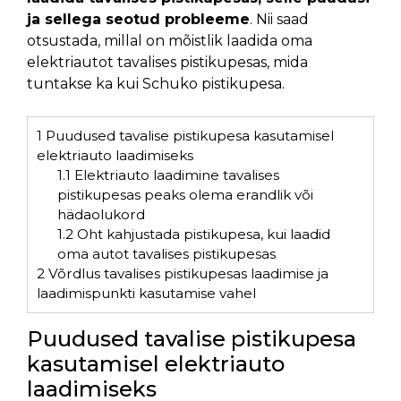
ja sellega seotud probleeme
. Nii saad
otsustada, millal on mõistlik laadida oma
elektriautot tavalises pistikupesas, mida
tuntakse ka kui Schuko pistikupesa.
1
Puudused tavalise pistikupesa kasutamisel
elektriauto laadimiseks
1.1
Elektriauto laadimine tavalises
pistikupesas peaks olema erandlik või
hädaolukord
1.2
Oht kahjustada pistikupesa, kui laadid
oma autot tavalises pistikupesas
2
Võrdlus tavalises pistikupesas laadimise ja
laadimispunkti kasutamise vahel
Puudused tavalise pistikupesa
kasutamisel elektriauto
laadimiseks