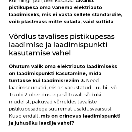
kui mingil põhjusel kasutad
tavalist
pistikupesa oma vanema elektriauto
laadimiseks, mis ei vasta sellele standardile,
võib plastmass mitte sulada, vaid süttida
.
Võrdlus tavalises pistikupesas
laadimise ja laadimispunkti
kasutamise vahel
Ohutum valik oma elektriauto laadimiseks
on laadimispunkti kasutamine, mida
tuntakse kui laadimisrežiim 3.
Need
laadimispunktid, mis on varustatud Tüübi 1 või
Tüübi 2 ühendustega sõltuvalt sõiduki
mudelist, pakuvad võrreldes tavaliste
pistikupesadega suuremat usaldusväärsust.
Küsid endalt,
mis on erinevus laadimispunkti
ja juhusliku laadija vahel?