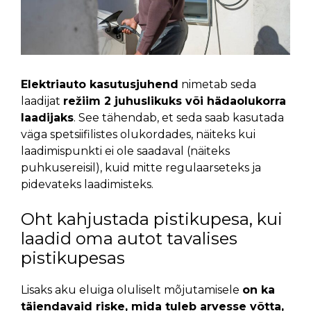
Elektriauto kasutusjuhend
nimetab seda
laadijat
režiim 2 juhuslikuks või hädaolukorra
laadijaks
. See tähendab, et seda saab kasutada
väga spetsiifilistes olukordades, näiteks kui
laadimispunkti ei ole saadaval (näiteks
puhkusereisil), kuid mitte regulaarseteks ja
pidevateks laadimisteks.
Oht kahjustada pistikupesa, kui
laadid oma autot tavalises
pistikupesas
Lisaks aku eluiga oluliselt mõjutamisele
on ka
täiendavaid riske, mida tuleb arvesse võtta,