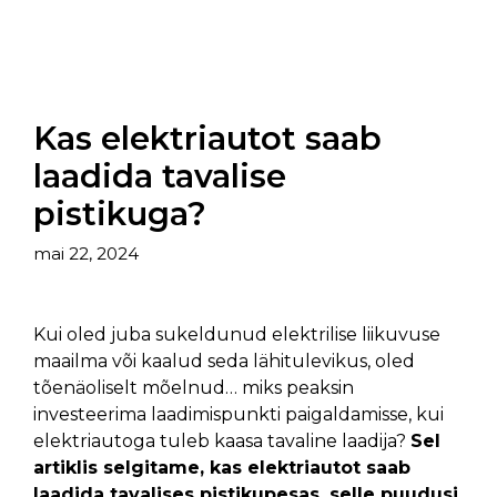
Kas elektriautot saab
laadida tavalise
pistikuga?
mai 22, 2024
Kui oled juba sukeldunud elektrilise liikuvuse
maailma või kaalud seda lähitulevikus, oled
tõenäoliselt mõelnud… miks peaksin
investeerima laadimispunkti paigaldamisse, kui
elektriautoga tuleb kaasa tavaline laadija?
Sel
artiklis selgitame, kas elektriautot saab
laadida tavalises pistikupesas, selle puudusi