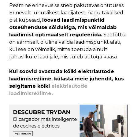
Peamine erinevus seisneb pakutavas ohutuses.
Erinevalt juhuslikest laadijatest, nagu tavalised
pistikupesad,
loovad laadimispunktid
otseühenduse sõidukiga, mis võimaldab
laadimist optimaalselt reguleerida.
Seetõttu
on äärmiselt oluline valida laadimispunkt alati,
kui see on võimalik, mitte toetuda ainult
juhuslikule laadijale, mis tuleb autoga kaasa.
Kui soovid avastada kõiki elektriautode
laadimisrežiime, külasta meie juhendit, kus
selgitame kõiki
elektriautode
laadimisrežiime
.