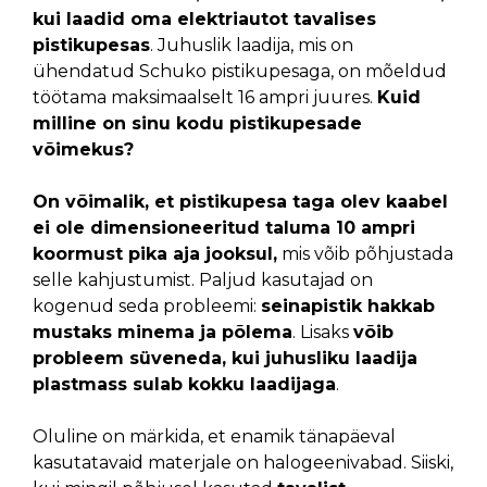
kui laadid oma elektriautot tavalises
pistikupesas
. Juhuslik laadija, mis on
ühendatud Schuko pistikupesaga, on mõeldud
töötama maksimaalselt 16 ampri juures.
Kuid
milline on sinu kodu pistikupesade
võimekus?
On võimalik, et pistikupesa taga olev kaabel
ei ole dimensioneeritud taluma 10 ampri
koormust pika aja jooksul,
mis võib põhjustada
selle kahjustumist. Paljud kasutajad on
kogenud seda probleemi:
seinapistik hakkab
mustaks minema ja põlema
. Lisaks
võib
probleem süveneda, kui juhusliku laadija
plastmass sulab kokku laadijaga
.
Oluline on märkida, et enamik tänapäeval
kasutatavaid materjale on halogeenivabad. Siiski,