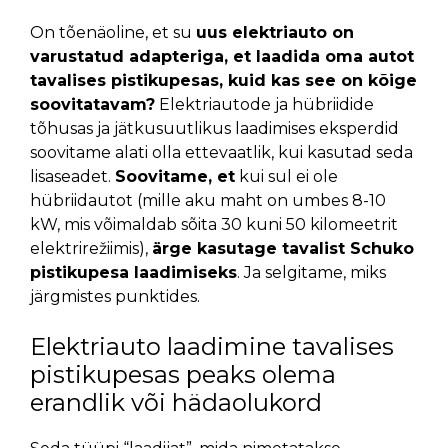
On tõenäoline, et su
uus elektriauto on
varustatud adapteriga, et laadida oma autot
tavalises pistikupesas, kuid kas see on kõige
soovitatavam?
Elektriautode ja hübriidide
tõhusas ja jätkusuutlikus laadimises eksperdid
soovitame alati olla ettevaatlik, kui kasutad seda
lisaseadet.
Soovitame, et
kui sul ei ole
hübriidautot (mille aku maht on umbes 8-10
kW, mis võimaldab sõita 30 kuni 50 kilomeetrit
elektrirežiimis),
ärge kasutage tavalist Schuko
pistikupesa laadimiseks
. Ja selgitame, miks
järgmistes punktides.
Elektriauto laadimine tavalises
pistikupesas peaks olema
erandlik või hädaolukord