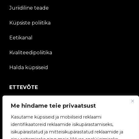
Juriidiline teade
Küpsiste poliitika
Eetikanal
Kvaliteedipoliitika
Halda küpsiseid
ETTEVÕTE
V2C kogukond
Me hindame teie privaatsust
Kasutame küpsiseid ja mobiilseid reklaami
Töötage meiega
identifikaatoreid reklaamide isikupärastamiseks,
isikupärastatud ja mitteisikupärastatud reklaamide ja
e-Laadijad