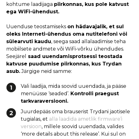
kohtume laadijaga
piirkonnas, kus pole katvust
ega WiFi-ühendust.
Uuenduse teostamiseks
on hädavajalik, et sul
oleks Interneti-ühendus oma
nutitelefoni
või
sülearvuti kaudu
, seega saad allalaadimise teha
mobiilsete andmete või WiFi-võrku ühendudes.
Seejärel
saad uuendamisprotsessi teostada
katvuse puudumise piirkonnas, kus Trydan
asub.
Järgige neid samme:
Vali laadija, mida soovid uuendada, ja pääse
menüüsse ‘seaded’.
Kontrolli praegust
tarkvaraversiooni.
Juurdepääs oma brauserist Trydani jaotisele
tugialas, et
alla laadida ametlik firmware’i
versioon
, millele soovid uuendada, valides
‘more details about this release’. Kui sul on