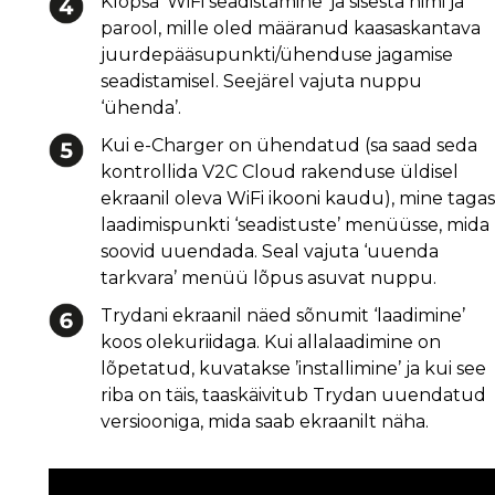
Klõpsa ‘WiFi seadistamine’ ja sisesta nimi ja
parool, mille oled määranud kaasaskantava
juurdepääsupunkti/ühenduse jagamise
seadistamisel. Seejärel vajuta nuppu
‘ühenda’.
Kui e-Charger on ühendatud (sa saad seda
kontrollida V2C Cloud rakenduse üldisel
ekraanil oleva WiFi ikooni kaudu), mine tagas
laadimispunkti ‘seadistuste’ menüüsse, mida
soovid uuendada. Seal vajuta ‘uuenda
tarkvara’ menüü lõpus asuvat nuppu.
Trydani ekraanil näed sõnumit ‘laadimine’
koos olekuriidaga. Kui allalaadimine on
lõpetatud, kuvatakse ’installimine’ ja kui see
riba on täis, taaskäivitub Trydan uuendatud
versiooniga, mida saab ekraanilt näha.