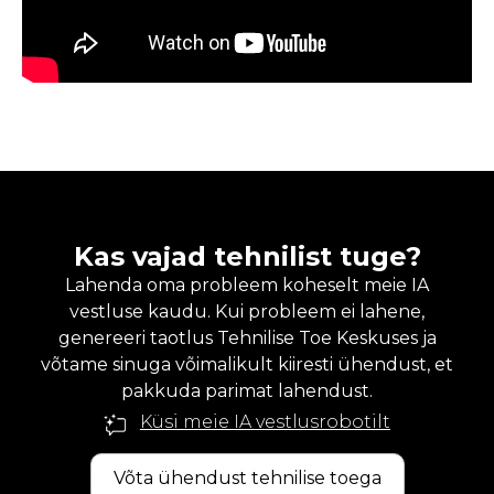
Kas vajad tehnilist tuge?
Lahenda oma probleem koheselt meie IA
vestluse kaudu. Kui probleem ei lahene,
genereeri taotlus Tehnilise Toe Keskuses ja
võtame sinuga võimalikult kiiresti ühendust, et
pakkuda parimat lahendust.
Küsi meie IA vestlusrobotilt
Võta ühendust tehnilise toega