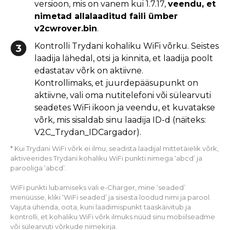
versioon, mis on vanem kui 1.7.17,
veendu, et
nimetad allalaaditud faili ümber
v2cwrover.bin
.
Kontrolli Trydani kohaliku WiFi võrku. Seistes
laadija lähedal, otsi ja kinnita, et laadija poolt
edastatav võrk on aktiivne.
Kontrollimaks, et juurdepääsupunkt on
aktiivne, vali oma nutitelefoni või sülearvuti
seadetes WiFi ikoon ja veendu, et kuvatakse
võrk, mis sisaldab sinu laadija ID-d (näiteks:
V2C_Trydan_IDCargador).
* Kui Trydani WiFi võrk ei ilmu, seadista laadijal mittetäielik võrk,
aktiveerides Trydani kohaliku WiFi punkti nimega ‘abcd’ ja
parooliga ‘abcd’.
WiFi punkti lubamiseks vali e-Charger, mine ‘seaded’
menüüsse, kliki ‘WiFi seaded’ ja sisesta loodud nimi ja parool.
Vajuta ühenda, oota, kuni laadimispunkt taaskäivitub ja
kontrolli, et kohaliku WiFi võrk ilmuks nüüd sinu mobiilseadme
või sülearvuti võrkude nimekirja.