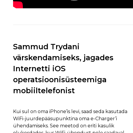
Sammud Trydani
värskendamiseks, jagades
Internetti iOS
operatsioonisüsteemiga
mobiiltelefonist
Kui sul on oma iPhone’is levi, saad seda kasutada
WiFi-juurdepääsupunktina oma e-Charger’i
ühendamiseks. See meetod on eriti kasulik
olukordades, kus WiFi-ühendust pole saadaval,