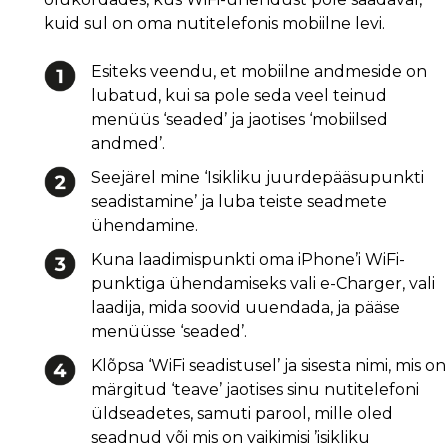
kuid sul on oma nutitelefonis mobiilne levi.
Esiteks veendu, et mobiilne andmeside on
lubatud, kui sa pole seda veel teinud
menüüs ‘seaded’ ja jaotises ‘mobiilsed
andmed’.
Seejärel mine ‘Isikliku juurdepääsupunkti
seadistamine’ ja luba teiste seadmete
ühendamine.
Kuna laadimispunkti oma iPhone’i WiFi-
punktiga ühendamiseks vali e-Charger, vali
laadija, mida soovid uuendada, ja pääse
menüüsse ‘seaded’.
Klõpsa ‘WiFi seadistusel’ ja sisesta nimi, mis on
märgitud ‘teave’ jaotises sinu nutitelefoni
üldseadetes, samuti parool, mille oled
seadnud või mis on vaikimisi ’isikliku