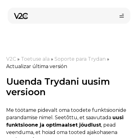
Skip
to
content
V2C
»
Toetuse ala
»
Soporte para Trydan
»
Actualizar última versión
Uuenda Trydani uusim
Osta veebist
versioon
Me töötame pidevalt oma toodete funktsioonide
parandamise nimel. Seetõttu, et saavutada
uusi
funktsioone ja optimaalset jõudlust
, pead
veenduma, et hoiad oma tooted ajakohasena