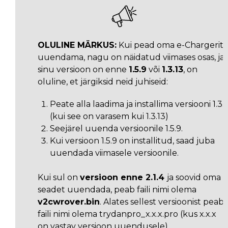
OLULINE MÄRKUS:
Kui pead oma e-Chargerit
uuendama, nagu on näidatud viimases osas, ja
sinu versioon on enne
1.5.9
või
1.3.13
, on
oluline, et järgiksid neid juhiseid:
Peate alla laadima ja installima versiooni 1.3.1
(kui see on varasem kui 1.3.13)
Seejärel uuenda versioonile 1.5.9.
Kui versioon 1.5.9 on installitud, saad juba
uuendada viimasele versioonile.
Kui sul on
versioon enne 2.1.4
ja soovid oma
seadet uuendada, peab faili nimi olema
v2cwrover.bin
. Alates sellest versioonist peab
faili nimi olema trydanpro_x.x.x.pro (kus x.x.x
on vastav versioon uuendusele)