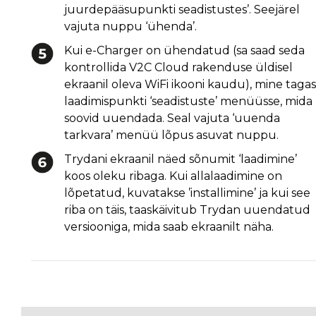
juurdepääsupunkti seadistustes’. Seejärel
vajuta nuppu ‘ühenda’.
Kui e-Charger on ühendatud (sa saad seda
kontrollida V2C Cloud rakenduse üldisel
ekraanil oleva WiFi ikooni kaudu), mine tagas
laadimispunkti ‘seadistuste’ menüüsse, mida
soovid uuendada. Seal vajuta ‘uuenda
tarkvara’ menüü lõpus asuvat nuppu.
Trydani ekraanil näed sõnumit ‘laadimine’
koos oleku ribaga. Kui allalaadimine on
lõpetatud, kuvatakse ’installimine’ ja kui see
riba on täis, taaskäivitub Trydan uuendatud
versiooniga, mida saab ekraanilt näha.