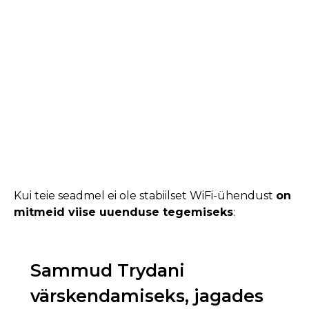
Kui teie seadmel ei ole stabiilset WiFi-ühendust
on
mitmeid viise uuenduse tegemiseks
:
Sammud Trydani
värskendamiseks, jagades