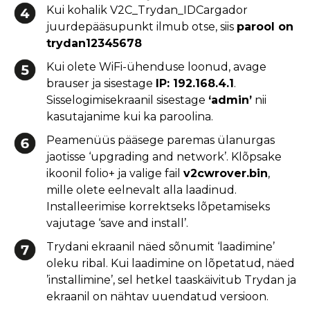
Kui kohalik V2C_Trydan_IDCargador
juurdepääsupunkt ilmub otse, siis
parool on
trydan12345678
Kui olete WiFi-ühenduse loonud, avage
brauser ja sisestage
IP: 192.168.4.1
.
Sisselogimisekraanil sisestage
‘admin’
nii
kasutajanime kui ka paroolina.
Peamenüüs pääsege paremas ülanurgas
jaotisse ‘upgrading and network’. Klõpsake
ikoonil folio+ ja valige fail
v2cwrover.bin
,
mille olete eelnevalt alla laadinud.
Installeerimise korrektseks lõpetamiseks
vajutage ‘save and install’.
Trydani ekraanil näed sõnumit ‘laadimine’
oleku ribal. Kui laadimine on lõpetatud, näed
’installimine’, sel hetkel taaskäivitub Trydan ja
ekraanil on nähtav uuendatud versioon.