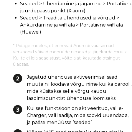
Seaded > Ühendamine ja jagamine > Portatiivn
juurdepääsupunkt (Xiaomi)
Seaded > Traadita ühendused ja võrgud >
Ankurdamine ja wifi ala > Portatiivne wifi ala
(Huawei)
* Pidage meeles, et erinevad Androidi varasemad
versioonid võivad menüüde nimesid ja järjekorda muuta.
Kui te ei leia seadistust, võite alati kasutada otsingut
ülaosas.
Jagatud ühenduse aktiveerimisel saad
muuta nii loodava võrgu nime kui ka parooli,
mida küsitakse selle võrgu kaudu
laadimispunktist ühenduse loomiseks.
Kui see funktsioon on aktiveeritud, vali e-
Charger, vali laadija, mida soovid uuendada,
ja pääse menüüsse ‘seaded’.