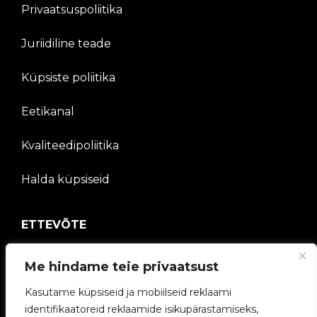
Privaatsuspoliitika
Juriidiline teade
Küpsiste poliitika
Eetikanal
Kvaliteedipoliitika
Halda küpsiseid
ETTEVÕTE
V2C kogukond
Me hindame teie privaatsust
Töötage meiega
Kasutame küpsiseid ja mobiilseid reklaami
identifikaatoreid reklaamide isikupärastamiseks,