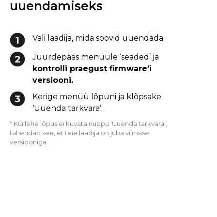
uuendamiseks
Vali laadija, mida soovid uuendada.
Juurdepääs menüüle ‘seaded’ ja
kontrolli praegust firmware’i
versiooni.
Kerige menüü lõpuni ja klõpsake
‘Uuenda tarkvara’.
* Kui lehe lõpus ei kuvata nuppu ‘Uuenda tarkvara’,
tähendab see, et teie laadija on juba viimase
versiooniga.