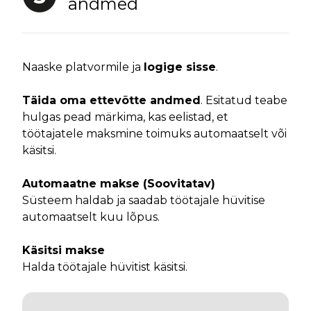
andmed
Naaske platvormile ja
logige sisse
.
Täida oma ettevõtte andmed
. Esitatud teabe
hulgas pead märkima, kas eelistad, et
töötajatele maksmine toimuks automaatselt või
käsitsi.
Automaatne makse (Soovitatav)
Süsteem haldab ja saadab töötajale hüvitise
automaatselt kuu lõpus.
Käsitsi makse
Halda töötajale hüvitist käsitsi.