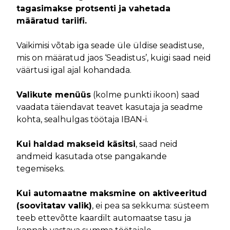
tagasimakse protsenti ja vahetada
määratud tariifi.
Vaikimisi võtab iga seade üle üldise seadistuse,
mis on määratud jaos ‘Seadistus’, kuigi saad neid
väärtusi igal ajal kohandada.
Valikute menüüs
(kolme punkti ikoon) saad
vaadata täiendavat teavet kasutaja ja seadme
kohta, sealhulgas töötaja IBAN-i.
Kui haldad makseid käsitsi
, saad neid
andmeid kasutada otse pangakande
tegemiseks.
Kui automaatne maksmine on aktiveeritud
(soovitatav valik)
, ei pea sa sekkuma: süsteem
teeb ettevõtte kaardilt automaatse tasu ja