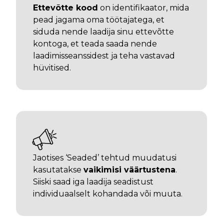
Ettevõtte kood
on identifikaator, mida
pead jagama oma töötajatega, et
siduda nende laadija sinu ettevõtte
kontoga, et teada saada nende
laadimisseanssidest ja teha vastavad
hüvitised.
Jaotises ‘Seaded’ tehtud muudatusi
kasutatakse
vaikimisi väärtustena
.
Siiski saad iga laadija seadistust
individuaalselt kohandada või muuta.