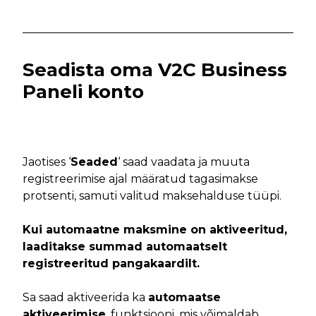
Seadista oma V2C Business
Paneli konto
Jaotises ‘
Seaded
‘ saad vaadata ja muuta
registreerimise ajal määratud tagasimakse
protsenti, samuti valitud maksehalduse tüüpi.
Kui automaatne maksmine on aktiveeritud,
laaditakse summad automaatselt
registreeritud pangakaardilt.
Sa saad aktiveerida ka
automaatse
aktiveerimise
, funktsiooni, mis võimaldab