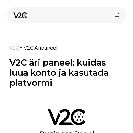
Skip
to
content
V2C
»
V2C Äripaneel
V2C äri paneel: kuidas
luua konto ja kasutada
platvormi
Osta veebist