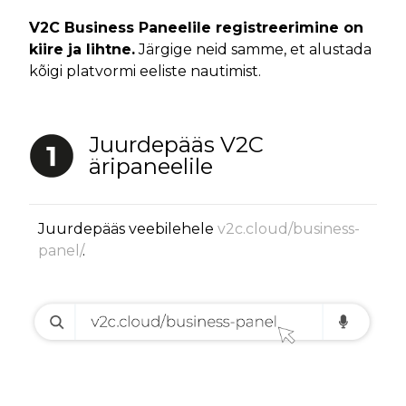
V2C Business Paneelile registreerimine on
kiire ja lihtne.
Järgige neid samme, et alustada
kõigi platvormi eeliste nautimist.
Juurdepääs V2C
äripaneelile
Juurdepääs veebilehele
v2c.cloud/business-
panel/
.