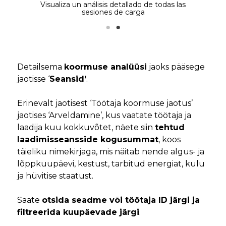
Visualiza un análisis detallado de todas las
sesiones de carga
Detailsema
koormuse analüüsi
jaoks pääsege
jaotisse ‘
Seansid’
.
Erinevalt jaotisest ‘Töötaja koormuse jaotus’
jaotises ‘Arveldamine’, kus vaatate töötaja ja
laadija kuu kokkuvõtet, näete siin
tehtud
laadimisseansside kogusummat
, koos
täieliku nimekirjaga, mis näitab nende algus- ja
lõppkuupäevi, kestust, tarbitud energiat, kulu
ja hüvitise staatust.
Saate
otsida seadme või töötaja ID järgi ja
filtreerida kuupäevade järgi
.