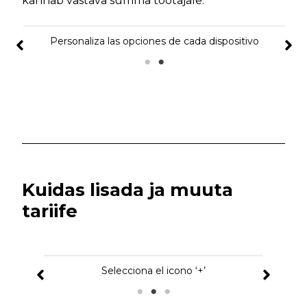
kannab vastava summa töötajale.
Personaliza las opciones de cada dispositivo
Kuidas lisada ja muuta
tariife
Selecciona el icono ‘+’
Cr