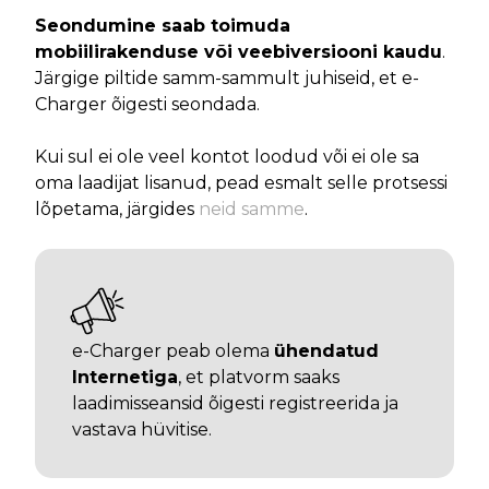
Seondumine saab toimuda
mobiilirakenduse või veebiversiooni kaudu
.
Järgige piltide samm-sammult juhiseid, et e-
Charger õigesti seondada.
Kui sul ei ole veel kontot loodud või ei ole sa
oma laadijat lisanud, pead esmalt selle protsessi
lõpetama, järgides
neid samme
.
e-Charger peab olema
ühendatud
Internetiga
, et platvorm saaks
laadimisseansid õigesti registreerida ja
vastava hüvitise.