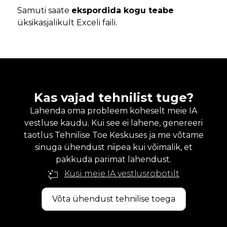
Samuti saate
ekspordida kogu teabe
üksikasjalikult Exceli faili.
Kas vajad tehnilist tuge?
Lahenda oma probleem koheselt meie IA
vestluse kaudu. Kui see ei lahene, genereeri
taotlus Tehnilise Toe Keskuses ja me võtame
sinuga ühendust niipea kui võimalik, et
pakkuda parimat lahendust.
Küsi meie IA vestlusrobotilt
Võta ühendust tehnilise toega