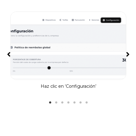
s
Haz clic en ‘Configuración’
Vi