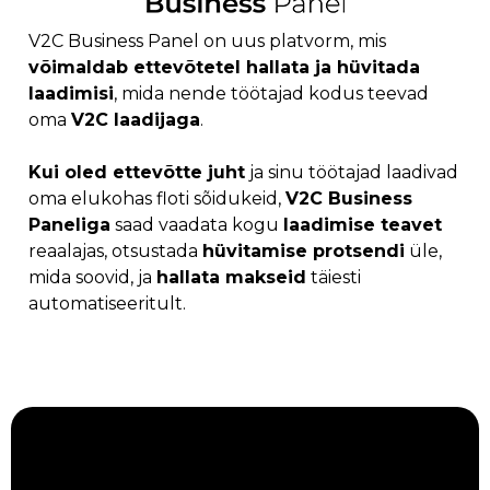
V2C Business Panel on uus platvorm, mis
võimaldab ettevõtetel hallata ja hüvitada
laadimisi
, mida nende töötajad kodus teevad
oma
V2C laadijaga
.
Kui oled ettevõtte juht
ja sinu töötajad laadivad
oma elukohas floti sõidukeid,
V2C Business
Paneliga
saad vaadata kogu
laadimise teavet
reaalajas, otsustada
hüvitamise protsendi
üle,
mida soovid, ja
hallata makseid
täiesti
automatiseeritult.