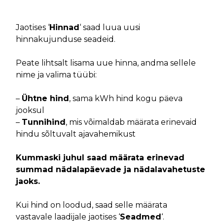
Jaotises ‘
Hinnad
‘ saad luua uusi
hinnakujunduse seadeid.
Peate lihtsalt lisama uue hinna, andma sellele
nime ja valima tüübi:
–
Ühtne hind
, sama kWh hind kogu päeva
jooksul
–
Tunnihind
, mis võimaldab määrata erinevaid
hindu sõltuvalt ajavahemikust
Kummaski juhul saad määrata erinevad
summad nädalapäevade ja nädalavahetuste
jaoks.
Kui hind on loodud, saad selle määrata
vastavale laadijale jaotises ‘
Seadmed
‘.