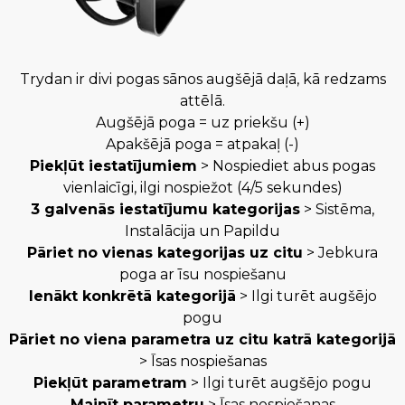
Trydan ir divi pogas sānos augšējā daļā, kā redzams
attēlā.
Augšējā poga = uz priekšu (+)
Apakšējā poga = atpakaļ (-)
Piekļūt iestatījumiem
> Nospiediet abus pogas
vienlaicīgi, ilgi nospiežot (4/5 sekundes)
3 galvenās iestatījumu kategorijas
> Sistēma,
Instalācija un Papildu
Pāriet no vienas kategorijas uz citu
> Jebkura
poga ar īsu nospiešanu
Ienākt konkrētā kategorijā
> Ilgi turēt augšējo
pogu
Pāriet no viena parametra uz citu katrā kategorijā
> Īsas nospiešanas
Piekļūt parametram
> Ilgi turēt augšējo pogu
Mainīt parametru
> Īsas nospiešanas