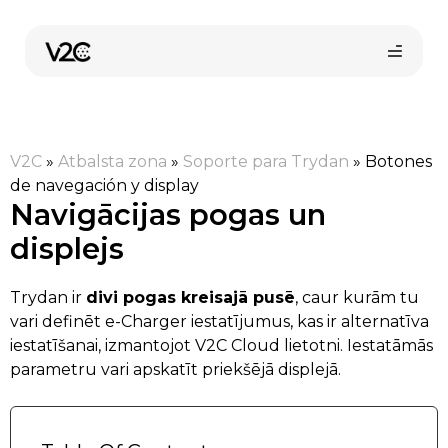
Skip
to
content
V2C
»
Atbalsta zona
»
Soporte para Trydan
»
Botones
de navegación y display
Navigācijas pogas un
displejs
Pirkt tiešsaistē
Trydan ir
divi pogas kreisajā pusē
, caur kurām tu
vari definēt e-Charger iestatījumus, kas ir alternatīva
iestatīšanai, izmantojot V2C Cloud lietotni. Iestatāmās
parametru vari apskatīt priekšējā displejā.