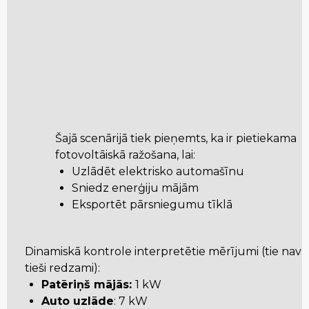
Šajā scenārijā tiek pieņemts, ka ir pietiekama
fotovoltāiskā ražošana, lai:
Uzlādēt elektrisko automašīnu
Sniedz enerģiju mājām
Eksportēt pārsniegumu tīklā
Dinamiskā kontrole interpretētie mērījumi (tie nav
tieši redzami):
Patēriņš mājās:
1 kW
Auto uzlāde
: 7 kW