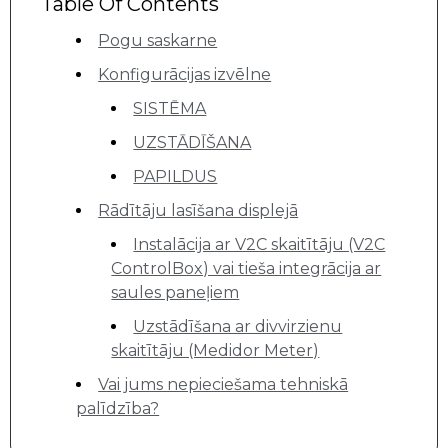
Table Of Contents
Pogu saskarne
Konfigurācijas izvēlne
SISTĒMA
UZSTĀDĪŠANA
PAPILDUS
Rādītāju lasīšana displejā
Instalācija ar V2C skaitītāju (V2C
ControlBox) vai tieša integrācija ar
saules paneļiem
Uzstādīšana ar divvirzienu
skaitītāju (Medidor Meter)
Vai jums nepieciešama tehniskā
palīdzība?