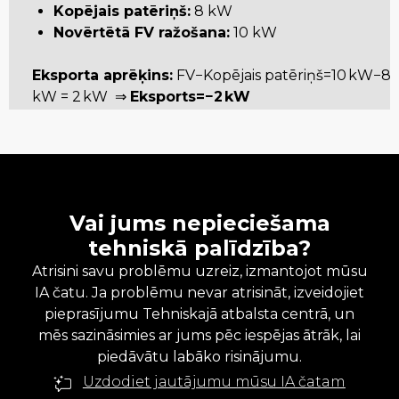
Kopējais patēriņš:
8 kW
Novērtētā FV ražošana:
10 kW
Eksporta aprēķins:
FV−Kopējais patēriņš=10 kW−8
kW = 2 kW ⇒
Eksports=−2 kW
Vai jums nepieciešama
tehniskā palīdzība?
Atrisini savu problēmu uzreiz, izmantojot mūsu
IA čatu. Ja problēmu nevar atrisināt, izveidojiet
pieprasījumu Tehniskajā atbalsta centrā, un
mēs sazināsimies ar jums pēc iespējas ātrāk, lai
piedāvātu labāko risinājumu.
Uzdodiet jautājumu mūsu IA čatam