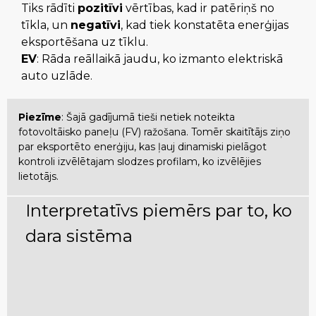
Tiks rādīti
pozitīvi
vērtības, kad ir patēriņš no
tīkla, un
negatīvi
, kad tiek konstatēta enerģijas
eksportēšana uz tīklu.
EV
: Rāda reāllaikā jaudu, ko izmanto elektriskā
auto uzlāde.
Piezīme
: Šajā gadījumā tieši netiek noteikta
fotovoltāisko paneļu (FV) ražošana. Tomēr skaitītājs ziņo
par eksportēto enerģiju, kas ļauj dinamiski pielāgot
kontroli izvēlētajam slodzes profilam, ko izvēlējies
lietotājs.
Interpretatīvs piemērs par to, ko
dara sistēma