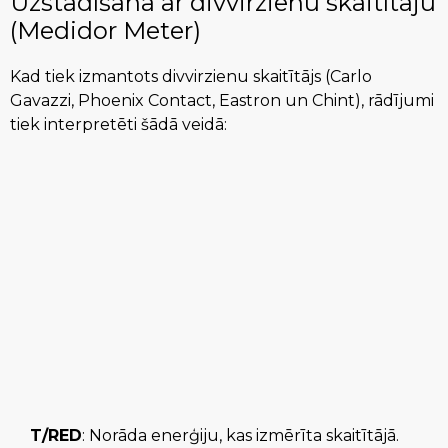
Uzstādīšana ar divvirzienu skaitītāju
(Medidor Meter)
Kad tiek izmantots divvirzienu skaitītājs (Carlo
Gavazzi, Phoenix Contact, Eastron un Chint), rādījumi
tiek interpretēti šādā veidā:
T/RED
: Norāda enerģiju, kas izmērīta skaitītājā.