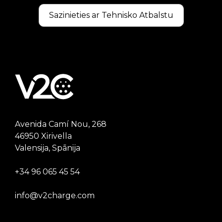
Sazinieties ar Tehnisko Atbalstu
Avenida Camí Nou, 268
46950 Xirivella
Valensija, Spānija
+34 96 065 45 54
info@v2charge.com