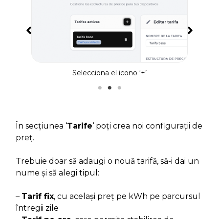
Selecciona el icono ‘+’
Cr
În secțiunea ‘
Tarife
‘ poți crea noi configurații de
preț.
Trebuie doar să adaugi o nouă tarifă, să-i dai un
nume și să alegi tipul:
–
Tarif fix
, cu același preț pe kWh pe parcursul
întregii zile