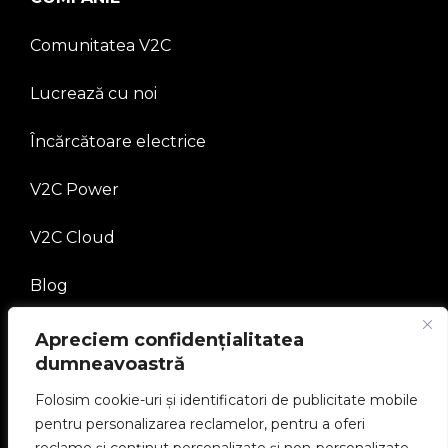
Comunitatea V2C
Lucrează cu noi
Încărcătoare electrice
V2C Power
V2C Cloud
Blog
Apreciem confidențialitatea
JURIDIC
dumneavoastră
Politica de confidențialitate
Folosim cookie-uri și identificatori de publicitate mobile
pentru personalizarea reclamelor, pentru a oferi
Aviz juridic