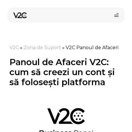
Sari
la
conținut
V2C
»
Zona de Suport
»
V2C Panoul de Afaceri
Panoul de Afaceri V2C:
cum să creezi un cont și
să folosești platforma