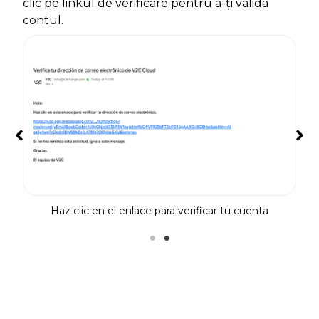
clic pe linkul de verificare pentru a-ți valida
contul.
 de
Cr
Haz clic en el enlace para verificar tu cuenta