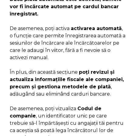
vor fi încărcate automat pe cardul bancar
înregistrat.
De asemenea, poți activa
activarea automată
,
o funcție care permite înregistrarea automată a
sesiunilor de încărcare ale încărcătoarelor pe
care le adaugi în viitor, fără a fi nevoie să o
activezi manual.
În plus, din această secțiune
poți revizui și
actualiza informațiile fiscale ale companiei,
precum și gestiona metodele de plată
,
adăugând sau eliminând carduri bancare.
De asemenea, poți vizualiza
Codul de
companie
, un identificator unic pe care
trebuie să-l împărtășești cu angajații tăi pentru
ca aceștia să poată lega încărcătorul lor de