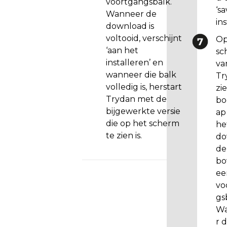
voortgangsbalk.
n
‘s
Wanneer de
,
ins
download is
m
voltooid, verschijnt
o
Op
‘aan het
e
sc
installeren’ en
t
va
wanneer die balk
h
Tr
volledig is, herstart
e
zi
Trydan met de
t
bo
bijgewerkte versie
b
ap
die op het scherm
e
he
te zien is.
s
do
t
de
a
bo
n
ee
d
vo
d
gs
e
W
n
r 