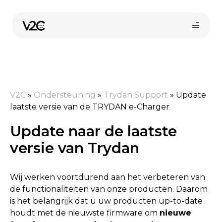
Spring
naar
de
inhoud
V2C
»
Ondersteuning
»
Trydan Support
»
Update
laatste versie van de TRYDAN e-Charger
Update naar de laatste
Vind uw installateur
versie van Trydan
Wij werken voortdurend aan het verbeteren van
de functionaliteiten van onze producten. Daarom
is het belangrijk dat u uw producten up-to-date
houdt met de nieuwste firmware om
nieuwe