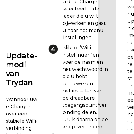
u de e-Charger,
r
wa
selecteert u de
d
r u
lader die u wilt
e
up
bijwerken en gaat
r
n 
u naar het menu
e
‘m
‘instellingen’.
v
de
Klik op ‘WiFi-
e
ov
Update-
instellingen’ en
r
de
voer de naam en
modi
s
re
het wachtwoord in
i
te
van
die u hebt
e
se
Trydan​​
toegewezen bij
d
en
het instellen van
a
In
de draagbare
n
Wanneer uw
ee
toegangspunt/ver
1
e-Charger
ve
binding delen.
.
over een
he
Druk daarna op de
3
stabiele WiFi-
ou
knop ‘verbinden’.
.
verbinding
dan