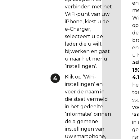
en
verbinden met het
A
me
WiFi-punt van uw
l
Wi
iPhone, kiest u de
s
op
e-Charger,
u
de
selecteert u de
e
br
lader die u wilt
e
en
bijwerken en gaat
n
u 
u naar het menu
v
ad
‘instellingen’.
e
19
r
Klik op ‘WiFi-
4.
s
instellingen’ en
he
i
voer de naam in
to
e
die staat vermeld
ss
o
in het gedeelte
vo
u
‘informatie’ binnen
‘a
d
de algemene
in 
e
instellingen van
ge
r
uw smartphone,
rs