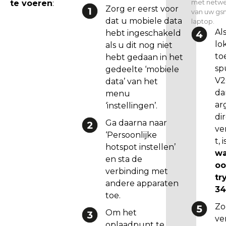
met netw
te voeren
:
Zorg er eerst voor
a
van uw gs
dat u mobiele data
laptop.
r
Al
hebt ingeschakeld
d
lo
als u dit nog niet
e
to
hebt gedaan in het
l
sp
gedeelte ‘mobiele
a
V2
data’ van het
a
da
menu
t
ar
‘instellingen’.
s
di
t
Ga daarna naar
ve
e
‘Persoonlijke
t, 
v
hotspot instellen’
w
e
en sta de
oo
r
verbinding met
tr
s
andere apparaten
34
i
toe.
e
Zo
Om het
.
ve
oplaadpunt te