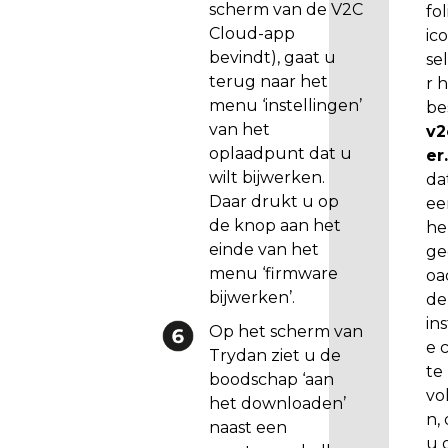
scherm van de V2C
fol
t
Cloud-app
ic
u
bevindt), gaat u
se
w
terug naar het
r 
t
menu ‘instellingen’
be
o
van het
v2
e
oplaadpunt dat u
er
s
wilt bijwerken.
da
t
Daar drukt u op
ee
e
de knop aan het
he
l
einde van het
ge
b
menu ‘firmware
oa
i
bijwerken’.
de
j
ins
Op het scherm van
w
e 
Trydan ziet u de
e
te
boodschap ‘aan
r
vo
het downloaden’
k
n,
naast een
e
u 