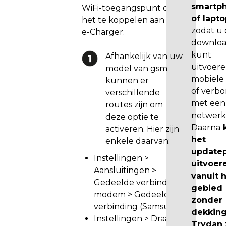
t
smartp
WiFi-toegangspunt om
:
of lapt
het te koppelen aan uw
zodat u
e-Charger.
U
downlo
m
kunt
Afhankelijk van uw
o
uitvoer
model van gsm
e
mobiele
kunnen er
t
of verb
verschillende
v
met een 
routes zijn om
e
netwerk
deze optie te
r
Daarna
k
activeren. Hier zijn
s
het
enkele daarvan:
i
update
e
Instellingen >
uitvoer
1
Aansluitingen >
vanuit 
.
Gedeelde verbinding en
gebied
3
modem > Gedeelde
zonder
.
verbinding (Samsung)
dekking
1
Instellingen > Draagbaar
Trydan 