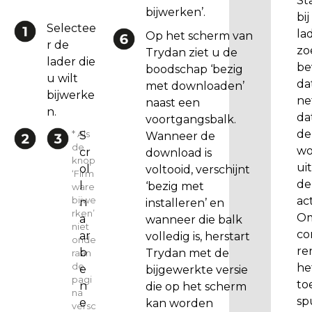
St
e
bijwerken’.
bij
r
Selectee
la
Op het scherm van
k
r de
zo
Trydan ziet u de
t
lader die
be
boodschap ‘bezig
u
u wilt
da
met downloaden’
b
bijwerke
ne
naast een
i
n.
da
voortgangsbalk.
j
de
* Als
S
Wanneer de
n
de
wo
cr
download is
a
knop
ui
ol
voltooid, verschijnt
‘Firm
a
de
l
‘bezig met
ware
r
act
bijwe
n
installeren’ en
v
rken’
Om
a
wanneer die balk
e
niet
co
ar
volledig is, herstart
onde
r
re
b
Trydan met de
raan
s
de
he
e
bijgewerkte versie
i
pagi
to
n
die op het scherm
e
na
sp
e
kan worden
versc
1