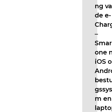
r
ng v
d
a
de e-
n
Char
1
.
–
5
Smar
.
9
one 
o
iOS o
f
1
Andr
.
3
bestu
.
gssy
1
3
m en
,
lapt
i