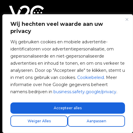
Wij hechten veel waarde aan uw
privacy
Avenida Camí Nou, 268
Wij gebruiken cookies en mobiele advertentie-
46950 Xirivella
identificatoren voor advertentiepersonalisatie, om
Valencia, Spanje
gepersonaliseerde en niet-gepersonaliseerde
advertenties en inhoud te tonen, en om ons verkeer te
+34 96 065 45 54
analyseren. Door op "Accepteer alle" te klikken, stemt u
in met ons gebruik van cookies.
Cookiebeleid
. Meer
info@v2charge.com
informatie over hoe Google gegevens beheert
namens bedrijven in
business.safety.google/privacy
.
JURIDISCHE VOORWAARDEN
Accepteer alles
Privacybeleid
Gratis express verzending!
Vind uw installateur
Weiger Alles
Aanpassen
Cookies beheren