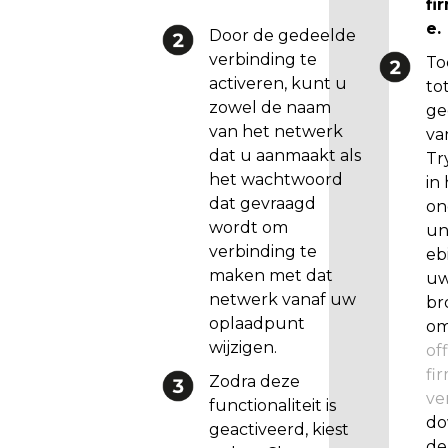
fi
l
e.
Door de gedeelde
e
verbinding te
r
To
activeren, kunt u
e
to
zowel de naam
n
ge
van het netwerk
.
va
dat u aanmaakt als
(
Tr
het wachtwoord
i
in
dat gevraagd
n
on
wordt om
d
un
verbinding te
i
eb
maken met dat
e
u
netwerk vanaf uw
n
br
oplaadpunt
u
o
wijzigen.
e
off
e
fi
Zodra deze
n
ve
functionaliteit is
e
do
geactiveerd, kiest
e
de