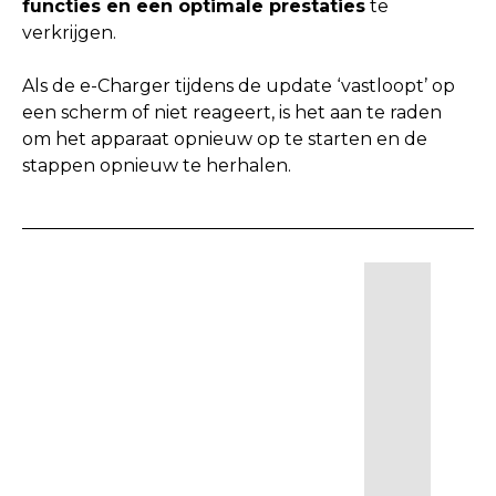
functies en een optimale prestaties
te
verkrijgen.
Als de e-Charger tijdens de update ‘vastloopt’ op
een scherm of niet reageert, is het aan te raden
om het apparaat opnieuw op te starten en de
stappen opnieuw te herhalen.
B
E
L
A
N
G
R