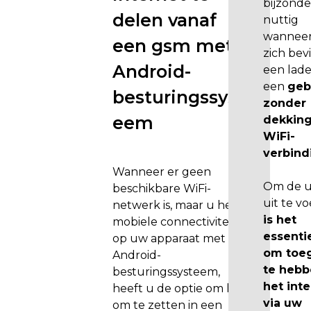
bijzonde
e
delen vanaf
nuttig
z
wannee
een gsm met
e
zich bevi
i
Android-
een lade
n
een
geb
besturingssyst
s
zonder
t
eem
dekking
r
WiFi-
u
verbind
c
Wanneer er geen
t
Om de 
beschikbare WiFi-
i
uit te vo
netwerk is, maar u heeft
e
is het
mobiele connectiviteit
s
essenti
op uw apparaat met het
v
om toe
Android-
o
te hebb
besturingssysteem,
l
het int
heeft u de optie om het
g
via uw
om te zetten in een