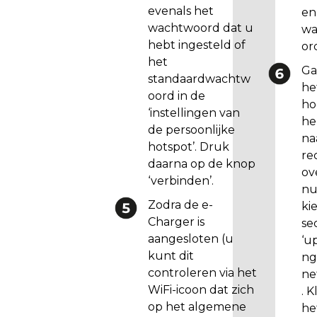
d
evenals het
en
a
wachtwoord dat u
wa
n
hebt ingesteld of
or
2
het
Ga
.
standaardwachtw
he
1
oord in de
ho
.
‘instellingen van
he
4
de persoonlijke
na
h
hotspot’. Druk
re
e
daarna op de knop
ov
e
‘verbinden’.
nu
f
Zodra de e-
ki
t
Charger is
se
e
aangesloten (u
‘u
n
kunt dit
ng
u
controleren via het
ne
w
WiFi-icoon dat zich
. K
i
op het algemene
he
l