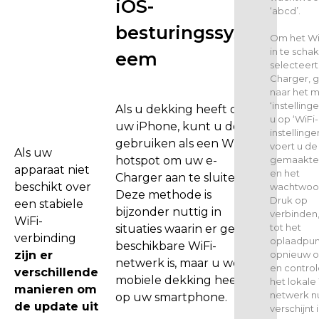
iOS-
d
‘abcd’.
,
besturingssyst
Om het Wi
k
in te scha
eem
u
selecteert
n
Charger, g
naar het 
t
‘instellinge
Als u dekking heeft op
u
u op ‘WiFi-
uw iPhone, kunt u deze
a
instellinge
gebruiken als een WiFi-
l
voert u de
Als uw
gemaakte
hotspot om uw e-
u
apparaat niet
en het
Charger aan te sluiten.
p
beschikt over
wachtwoor
Deze methode is
g
Druk op
een stabiele
bijzonder nuttig in
r
verbinden
WiFi-
tot het
situaties waarin er geen
a
verbinding
oplaadpun
beschikbare WiFi-
d
opnieuw o
zijn er
netwerk is, maar u wel
e
en control
verschillende
mobiele dekking heeft
het lokale
n
manieren om
netwerk n
op uw smartphone.
n
de update uit
verschijnt i
a