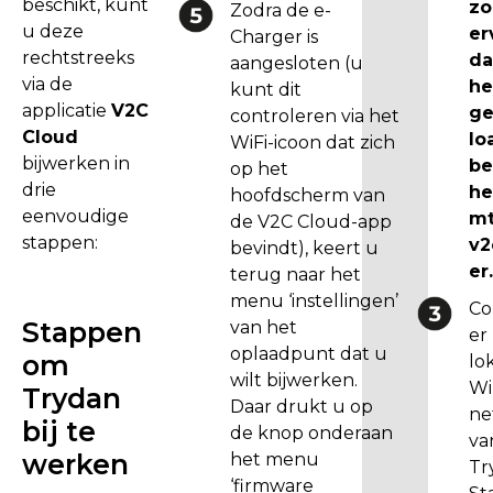
1
beschikt, kunt
zo
Zodra de e-
3
u deze
er
Charger is
h
rechtstreeks
da
aangesloten (u
e
via de
he
kunt dit
e
applicatie
V2C
g
controleren via het
f
Cloud
lo
WiFi-icoon dat zich
t
bijwerken in
be
op het
)
drie
he
hoofdscherm van
V
eenvoudige
mt
de V2C Cloud-app
e
stappen:
v2
bevindt), keert u
r
er
terug naar het
v
menu ‘instellingen’
Co
o
Stappen
van het
er
l
oplaadpunt dat u
om
lo
g
wilt bijwerken.
Wi
Trydan
e
Daar drukt u op
ne
bij te
n
de knop onderaan
va
s
werken
het menu
Tr
w
‘firmware