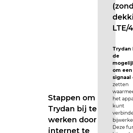
s
(zon
h
dekk
e
t
LTE/
b
e
l
Trydan 
a
de
n
mogelij
g
om een 
r
signaal
i
zetten
j
waarme
k
Stappen om
het appa
d
kunt
Trydan bij te
a
verbind
t
werken door
bijwerke
u
Deze fun
internet te
d