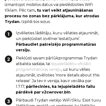
izmantojot mobilos datus vai pieslēdzoties WiFi
tīklam.
Pēc tam
, tu vari veikt atjaunināšanas
procesu no zonas bez pārklājuma, kur atrodas
Trydan.
Izpildi šos soļus:
Izvēlieties lādētāju, kuru vēlaties atjaunināt,
un piekļūstiet izvēlnei ‘iestatījumi’.
Pārbaudiet pašreizējo programmatūras
versiju.
Piekļūsti savam pārlūkprogrammas Trydan
atbalsta sadaļai, lai
lejupielādētu oficiālo
programmatūras versiju
, uz kuru vēlies
atjaunināt, izvēloties ‘more details about this
release’. Ja tev ir versija, kas ir vecāka par
1.7.17,
pārliecinies, ka lejupielādēto failu
pārdēvē par
v2cwrover.bin
.
Pārbaudi Trydan vietējo WiFi tīklu. Esot tuvu
lādētājam, meklē un apstiprini, ka lādētāja