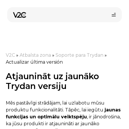
Skip
to
content
V2C
»
Atbalsta zona
»
Soporte para Trydan
»
Actualizar última versión
Atjaunināt uz jaunāko
Pirkt tiešsaistē
Trydan versiju
Mēs pastāvīgi strādājam, lai uzlabotu mūsu
produktu funkcionalitāti. Tāpēc, lai iegūtu
jaunas
funkcijas un optimālu veiktspēju
, ir jānodrošina,
ka jūsu produkti ir atjaunināti ar jaunāko