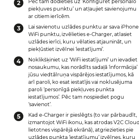
Pēc tam dodieties uz ‘Konfigurēt personālo
piekļuves punktu’ un atļaujiet savienojumu
ar citiem ierīcēm.
Lai savienotu uzlādes punktu ar sava iPhone
WiFi punktu, izvēlieties e-Charger, atlasiet
uzlādes ierīci, kuru vēlaties atjaunināt, un
piekļūstiet izvēlnei ‘iestatījumi’.
Noklikšķiniet uz ‘WiFi iestatījumi’ un ievadiet
nosaukumu, kas norādīts sadaļā ‘informācija’
jūsu viedtālruņa vispārējos iestatījumos, kā
arī paroli, ko esat iestatījis vai noklusējuma
paroli ‘personīgā piekļuves punkta
iestatījumos’. Pēc tam nospiediet pogu
‘savienot’.
Kad e-Charger ir pieslēgts (to var pārbaudīt,
izmantojot WiFi ikonu, kas atrodas V2C Clou
lietotnes vispārējā ekrānā), atgriezieties pie
uzlādes punkta ‘iestatījumu’ izvēlnes, kuru