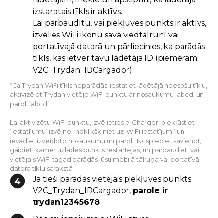
izstarotais tīkls ir aktīvs.
Lai pārbaudītu, vai piekļuves punkts ir aktīvs,
izvēlies WiFi ikonu savā viedtālrunī vai
portatīvajā datorā un pārliecinies, ka parādās
tīkls, kas ietver tavu lādētāja ID (piemēram:
V2C_Trydan_IDCargador).
* Ja Trydan WiFi tīkls neparādās, iestatiet lādētājā neesošu tīklu,
aktivizējot Trydan vietējo WiFi punktu ar nosaukumu ‘abcd’ un
paroli ‘abcd’.
Lai aktivizētu WiFi punktu, izvēlieties e-Charger, piekļūstiet
‘iestatījumu’ izvēlnei, noklikšķiniet uz ‘WiFi iestatījumi’ un
ievadiet izveidoto nosaukumu un paroli. Nospiediet savienot,
gaidiet, kamēr uzlādes punkts restartējas, un pārbaudiet, vai
vietējais WiFi tagad parādās jūsu mobilā tālruņa vai portatīvā
datora tīklu sarakstā.
Ja tieši parādās vietējais piekļuves punkts
V2C_Trydan_IDCargador,
parole ir
trydan12345678