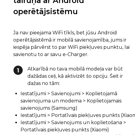
tālruņa ar Android
operētājsistēmu
Ja nav pieejama WiFi tīkls, bet jūsu Android
operētājsistēmā ir mobilā savienojamība, jums ir
iespēja pārvērst to par WiFi piekļuves punktu, lai
savienotu to ar savu e-Charger.
Atkarībā no tava mobilā modeļa var būt
dažādas ceļi, kā aktivizēt šo opciju. Šeit ir
dažas no tām:
Iestatījumi > Savienojumi > Koplietojamā
savienojuma un modema > Koplietojamais
savienojums (Samsung)
Iestatījumi > Portatīvais piekļuves punkts (Xiao
Iestatījumi > Savienojums un koplietošana >
Portatīvais piekļuves punkts (Xiaomi)