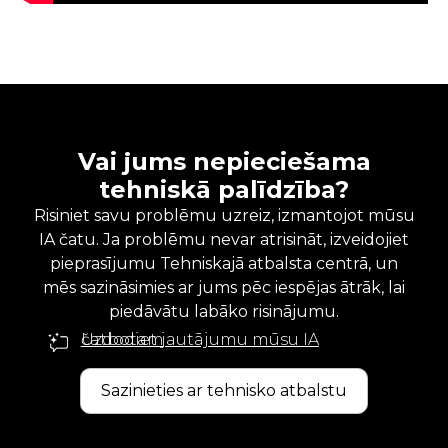
Vai jums nepieciešama
tehniskā palīdzība?
Risiniet savu problēmu uzreiz, izmantojot mūsu
IA čatu. Ja problēmu nevar atrisināt, izveidojiet
pieprasījumu Tehniskajā atbalsta centrā, un
mēs sazināsimies ar jums pēc iespējas ātrāk, lai
piedāvātu labāko risinājumu.
Uzdodiet jautājumu mūsu IA čatbotam
Sazinieties ar tehnisko atbalstu