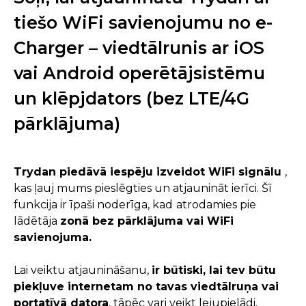
tiešo WiFi savienojumu no e-
Charger – viedtālrunis ar iOS
vai Android operētājsistēmu
un klēpjdators (bez LTE/4G
pārklājuma)
Trydan piedāvā iespēju izveidot WiFi signālu
,
kas ļauj mums pieslēgties un atjaunināt ierīci. Šī
funkcija ir īpaši noderīga, kad
atrodamies pie
lādētāja
zonā bez pārklājuma vai WiFi
savienojuma.
Lai veiktu atjaunināšanu,
ir būtiski, lai tev būtu
piekļuve internetam no tavas
viedtālruņa
vai
portatīvā datora
, tāpēc vari veikt lejupielādi,