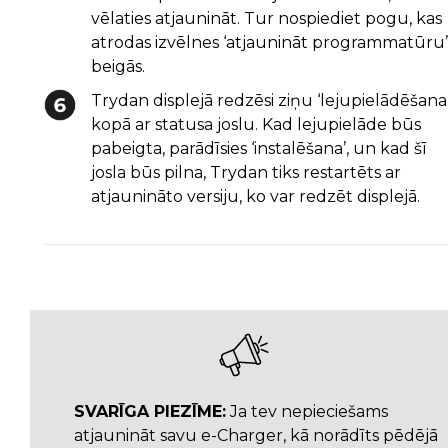
vēlaties atjaunināt. Tur nospiediet pogu, kas
atrodas izvēlnes ‘atjaunināt programmatūru’
beigās.
Trydan displejā redzēsi ziņu ‘lejupielādēšana
kopā ar statusa joslu. Kad lejupielāde būs
pabeigta, parādīsies ‘instalēšana’, un kad šī
josla būs pilna, Trydan tiks restartēts ar
atjaunināto versiju, ko var redzēt displejā.
SVARĪGA PIEZĪME:
Ja tev nepieciešams
atjaunināt savu e-Charger, kā norādīts pēdējā