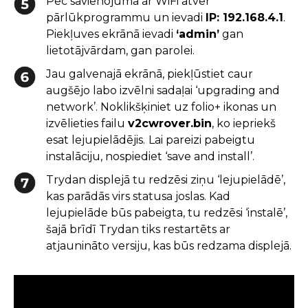
Pēc savienojuma ar WiFi atver
pārlūkprogrammu un ievadi
IP: 192.168.4.1
.
Piekļuves ekrānā ievadi
‘admin’
gan
lietotājvārdam, gan parolei.
Jau galvenajā ekrānā, piekļūstiet caur
augšējo labo izvēlni sadaļai ‘upgrading and
network’. Noklikšķiniet uz folio+ ikonas un
izvēlieties failu
v2cwrover.bin
, ko iepriekš
esat lejupielādējis.
Lai pareizi pabeigtu
instalāciju, nospiediet ‘save and install’.
Trydan displejā tu redzēsi ziņu ‘lejupielādē’,
kas parādās virs statusa joslas. Kad
lejupielāde būs pabeigta, tu redzēsi ‘instalē’,
šajā brīdī Trydan tiks restartēts ar
atjaunināto versiju, kas būs redzama displejā.