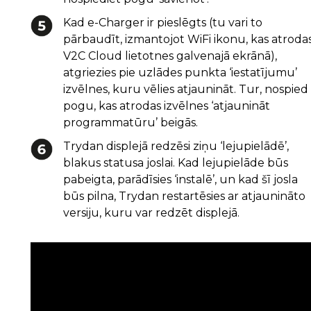
Kad e-Charger ir pieslēgts (tu vari to
pārbaudīt, izmantojot WiFi ikonu, kas atroda
V2C Cloud lietotnes galvenajā ekrānā),
atgriezies pie uzlādes punkta ‘iestatījumu’
izvēlnes, kuru vēlies atjaunināt. Tur, nospied
pogu, kas atrodas izvēlnes ‘atjaunināt
programmatūru’ beigās.
Trydan displejā redzēsi ziņu ‘lejupielādē’,
blakus statusa joslai. Kad lejupielāde būs
pabeigta, parādīsies ‘instalē’, un kad šī josla
būs pilna, Trydan restartēsies ar atjaunināto
versiju, kuru var redzēt displejā.