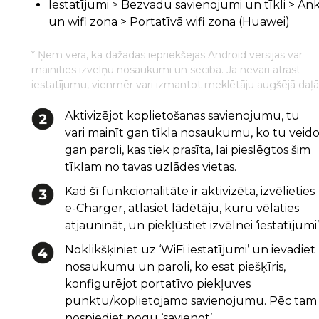
Iestatījumi > Bezvadu savienojumi un tīkli > Ank
un wifi zona > Portatīvā wifi zona (Huawei)
* Ņem vērā, ka dažādās iepriekšējās Android versijās var
mainīties izvēlņu nosaukumi un secība. Ja nevari atrast
iestatījumu, vienmēr vari izmantot meklētāju augšējā daļā
Aktivizējot koplietošanas savienojumu, tu
vari mainīt gan tīkla nosaukumu, ko tu veido
gan paroli, kas tiek prasīta, lai pieslēgtos šim
tīklam no tavas uzlādes vietas.
Kad šī funkcionalitāte ir aktivizēta, izvēlieties
e-Charger, atlasiet lādētāju, kuru vēlaties
atjaunināt, un piekļūstiet izvēlnei ‘iestatījumi’
Noklikšķiniet uz ‘WiFi iestatījumi’ un ievadiet
nosaukumu un paroli, ko esat piešķīris,
konfigurējot portatīvo piekļuves
punktu/koplietojamo savienojumu. Pēc tam
nospiediet pogu ‘savienot’.