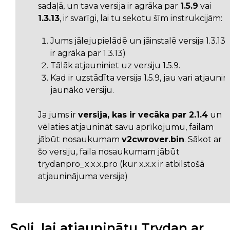
sadaļā, un tava versija ir agrāka par
1.5.9
vai
1.3.13
, ir svarīgi, lai tu sekotu šīm instrukcijām:
Jums jālejupielādē un jāinstalē versija 1.3.13. 
ir agrāka par 1.3.13)
Tālāk atjauniniet uz versiju 1.5.9.
Kad ir uzstādīta versija 1.5.9, jau vari atjauni
jaunāko versiju.
Ja jums ir
versija, kas ir vecāka par 2.1.4
un
vēlaties atjaunināt savu aprīkojumu, failam
jābūt nosaukumam
v2cwrover.bin
. Sākot ar
šo versiju, faila nosaukumam jābūt
trydanpro_x.x.x.pro (kur x.x.x ir atbilstošā
atjauninājuma versija)
Soļi, lai atjauninātu Trydan ar