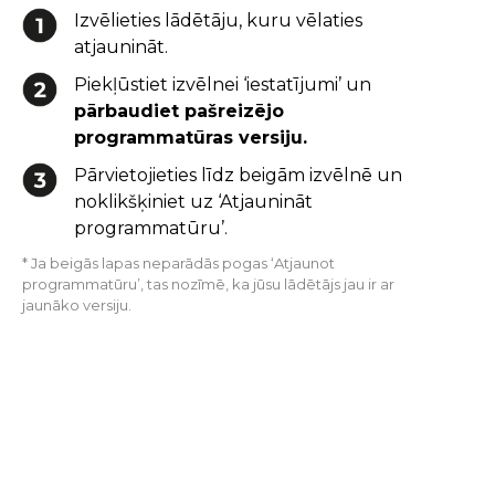
Izvēlieties lādētāju, kuru vēlaties
atjaunināt.
Piekļūstiet izvēlnei ‘iestatījumi’ un
pārbaudiet pašreizējo
programmatūras versiju.
Pārvietojieties līdz beigām izvēlnē un
noklikšķiniet uz ‘Atjaunināt
programmatūru’.
* Ja beigās lapas neparādās pogas ‘Atjaunot
programmatūru’, tas nozīmē, ka jūsu lādētājs jau ir ar
jaunāko versiju.