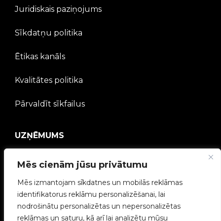
Juridiskais paziņojums
Sīkdatņu politika
Ētikas kanāls
Kvalitātes politika
Pārvaldīt sīkfailus
UZŅĒMUMS
V2C kopiena
Mēs cienām jūsu privātumu
Strādā ar mums
Mēs izmantojam sīkdatnes un mobilās reklāmas
identifikatorus reklāmu personalizēšanai, lai
e-Chargers
nodrošinātu personalizētas un nepersonalizētas
reklāmas un saturu, kā arī lai analizētu mūsu