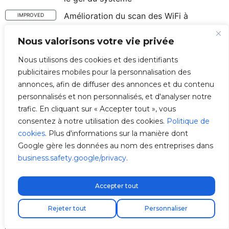
Amélioration du scan des WiFi à
IMPROVED
proximité
Nous valorisons votre vie privée
Protocole de reconnexion du service
IMPROVED
BluetoothLE
Nous utilisons des cookies et des identifiants
publicitaires mobiles pour la personnalisation des
Optimisation WiFi IRAM et affinité avec
IMPROVED
annonces, afin de diffuser des annonces et du contenu
la tâche Azure
personnalisés et non personnalisés, et d'analyser notre
Protocole de reconnexion en l'absence
IMPROVED
trafic. En cliquant sur « Accepter tout », vous
de WiFi
consentez à notre utilisation des cookies.
Politique de
cookies
. Plus d'informations sur la manière dont
La réinitialisation d'usine
IMPROVED
Google gère les données au nom des entreprises dans
Le code d'erreurs et l'interface des LED
IMPROVED
business.safety.google/privacy
.
Amélioration du mode Installation isolée
IMPROVED
et décharge 0
Accepter tout
Réduction du temps de coupure par
IMPROVED
Livraison express gratuite !
Rejeter tout
Personnaliser
contrôle dynamique à 1 min
Détection automatique de l'heure et du
IMPROVED