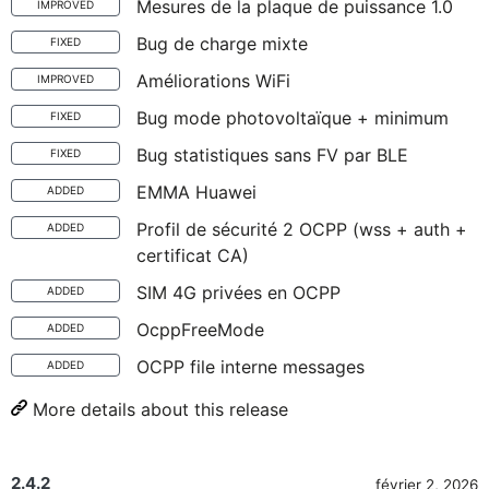
Mesures de la plaque de puissance 1.0
IMPROVED
Bug de charge mixte
FIXED
Améliorations WiFi
IMPROVED
Bug mode photovoltaïque + minimum
FIXED
Bug statistiques sans FV par BLE
FIXED
EMMA Huawei
ADDED
Profil de sécurité 2 OCPP (wss + auth +
ADDED
certificat CA)
SIM 4G privées en OCPP
ADDED
OcppFreeMode
ADDED
OCPP file interne messages
ADDED
More details about this release
2.4.2
février 2, 2026