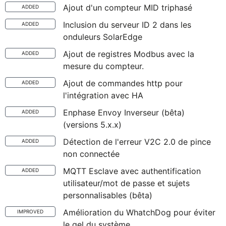
Ajout d'un compteur MID triphasé
ADDED
Inclusion du serveur ID 2 dans les
ADDED
onduleurs SolarEdge
Ajout de registres Modbus avec la
ADDED
mesure du compteur.
Ajout de commandes http pour
ADDED
l'intégration avec HA
Enphase Envoy Inverseur (bêta)
ADDED
(versions 5.x.x)
Détection de l'erreur V2C 2.0 de pince
ADDED
non connectée
MQTT Esclave avec authentification
ADDED
utilisateur/mot de passe et sujets
personnalisables (bêta)
Amélioration du WhatchDog pour éviter
IMPROVED
le gel du système