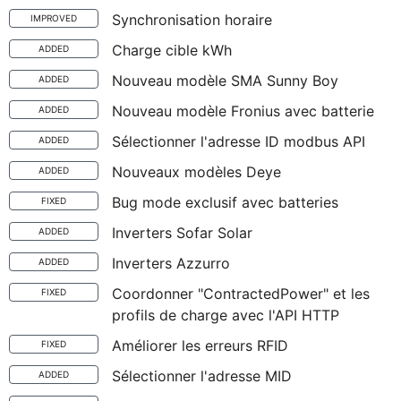
Synchronisation horaire
IMPROVED
Charge cible kWh
ADDED
Nouveau modèle SMA Sunny Boy
ADDED
Nouveau modèle Fronius avec batterie
ADDED
Sélectionner l'adresse ID modbus API
ADDED
Nouveaux modèles Deye
ADDED
Bug mode exclusif avec batteries
FIXED
Inverters Sofar Solar
ADDED
Inverters Azzurro
ADDED
Coordonner "ContractedPower" et les
FIXED
profils de charge avec l'API HTTP
Améliorer les erreurs RFID
FIXED
Sélectionner l'adresse MID
ADDED