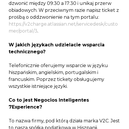
dzwonić między 09:30 a 17:30 i unikaj przerw
obiadowych. W przeciwnym razie napisz ticket z
prośbą o oddzwonienie na tym portalu:
https://v2charge.atlassian.net/servicedesk/custo
mer/portal/3
.
W jakich językach udzielacie wsparcia
technicznego?
Telefonicznie oferujemy wsparcie w języku
hiszpańskim, angielskim, portugalskim i
francuskim. Poprzez tickety obsługujemy
wszystkie istniejące języki.
Co to jest Negocios Inteligentes
7Experience?
To nazwa firmy, pod którą działa marka V2C. Jest
to nasza spółka podatkowa w Hiszpanii.