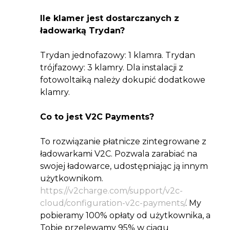
Ile klamer jest dostarczanych z
ładowarką Trydan?
Trydan jednofazowy: 1 klamra. Trydan
trójfazowy: 3 klamry. Dla instalacji z
fotowoltaiką należy dokupić dodatkowe
klamry.
Co to jest V2C Payments?
To rozwiązanie płatnicze zintegrowane z
ładowarkami V2C. Pozwala zarabiać na
swojej ładowarce, udostępniając ją innym
użytkownikom.
https://v2charge.com/support/v2c-
cloud/configuration-v2c-payments/
. My
pobieramy 100% opłaty od użytkownika, a
Tobie przelewamy 95% w ciągu