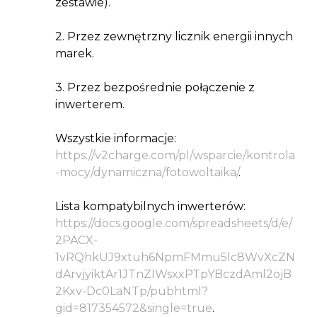
zestawie).
2. Przez zewnętrzny licznik energii innych
marek.
3. Przez bezpośrednie połączenie z
inwerterem.
Wszystkie informacje:
https://v2charge.com/pl/wsparcie/kontrola
-mocy/dynamiczna/fotowoltaika/
.
Lista kompatybilnych inwerterów:
https://docs.google.com/spreadsheets/d/e/
2PACX-
1vRQhkUJ9xtuh6NpmFMmu5lc8WvXcZN
dArvjyiktAr1JTnZIWsxxPTpYBczdAml2ojB
2Kxv-Dc0LaNTp/pubhtml?
gid=817354572&single=true
.