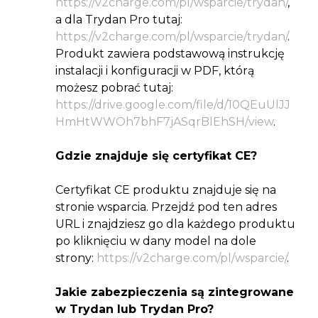
https://v2charge.com/pl/wsparcie/trydan/
,
a dla Trydan Pro tutaj:
https://v2charge.com/pl/wsparcie/trydan/
.
Produkt zawiera podstawową instrukcję
instalacji i konfiguracji w PDF, którą
możesz pobrać tutaj:
https://drive.google.com/file/d/10QEuUlJJ
HmHtWWOh7bhF7jASqrBlEhSH/view
.
Gdzie znajduje się certyfikat CE?
Certyfikat CE produktu znajduje się na
stronie wsparcia. Przejdź pod ten adres
URL i znajdziesz go dla każdego produktu
po kliknięciu w dany model na dole
strony:
https://v2charge.com/pl/wsparcie/
.
Jakie zabezpieczenia są zintegrowane
w Trydan lub Trydan Pro?