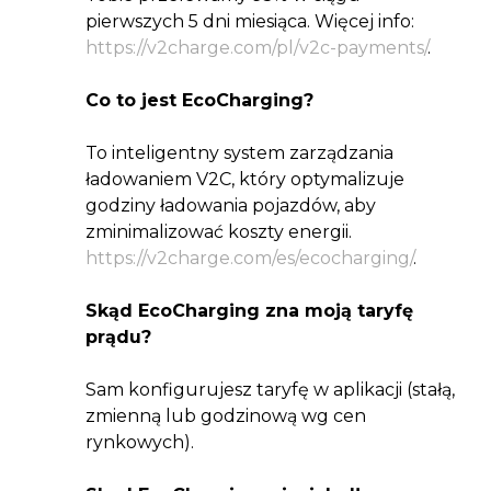
pierwszych 5 dni miesiąca. Więcej info:
https://v2charge.com/pl/v2c-payments/
.
Co to jest EcoCharging?
To inteligentny system zarządzania
ładowaniem V2C, który optymalizuje
godziny ładowania pojazdów, aby
zminimalizować koszty energii.
https://v2charge.com/es/ecocharging/
.
Skąd EcoCharging zna moją taryfę
prądu?
Sam konfigurujesz taryfę w aplikacji (stałą,
zmienną lub godzinową wg cen
rynkowych).