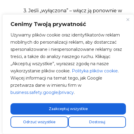
3. Jeśli „wyłączona” – włącz ją ponownie w
aplikacji.
Cenimy Twoją prywatność
4. Jeśli nie łączy się przez Bluetooth –
Używamy plików cookie oraz identyfikatorów reklam
sprawdź uprawnienia aplikacji w telefonie.
mobilnych do personalizacji reklam, aby dostarczać
spersonalizowane i niespersonalizowane reklamy oraz
Nie mogę połączyć się przez
treści, a także do analizy naszego ruchu. Klikając
Bluetooth?
„Akceptuj wszystkie”, wyrażasz zgodę na nasze
wykorzystanie plików cookie.
Polityka plików cookie
.
1. Restart ładowarki.
Więcej informacji na temat tego, jak Google
przetwarza dane w imieniu firm w
2. Sprawdź, czy Bluetooth w telefonie jest
business.safety.google/privacy
.
włączony.
Zaakceptuj wszystkie
3.
Ważne
: Lokalizacja (GPS) musi być
Darmowa wysyłka ekspresowa!
włączona (wymóg systemów Android i
Odrzuć wszystkie
Dostosuj
iOS).