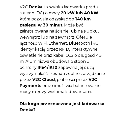
V2C
Denka
to szybka ładowarka prądu
stałego (DC) o mocy
20 kW lub 40 kW
,
która pozwala odzyskać do
140 km
zasięgu w 30 minut
. Może być
zainstalowana na ścianie lub na słupku,
wewnątrz lub na zewnątrz. Oferuje
łączność WiFi, Ethernet, Bluetooth i 4G,
identyfikację przez RFID, interaktywne
oświetlenie oraz kabel CCS o długości 4,5
m. Aluminiowa obudowa o stopniu
ochrony
IP54/IK10
zapewnia jej dużą
wytrzymałość. Posiada zdalne zarządzanie
przez
V2C Cloud
, płatności przez
V2C
Payments
oraz umożliwia balansowanie
mocy między wieloma ładowarkami.
Dla kogo przeznaczona jest ładowarka
Denka?