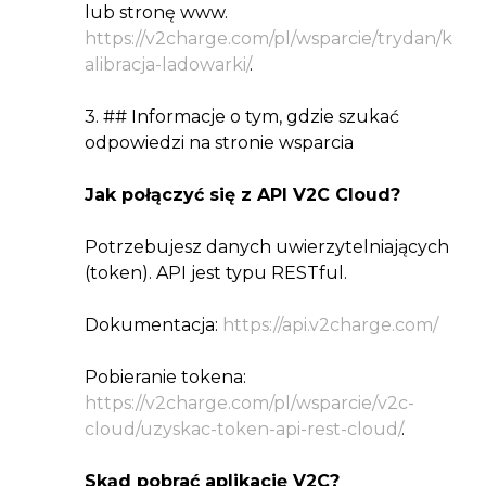
lub stronę www.
https://v2charge.com/pl/wsparcie/trydan/k
alibracja-ladowarki/
.
3. ## Informacje o tym, gdzie szukać
odpowiedzi na stronie wsparcia
Jak połączyć się z API V2C Cloud?
Potrzebujesz danych uwierzytelniających
(token). API jest typu RESTful.
Dokumentacja:
https://api.v2charge.com/
Pobieranie tokena:
https://v2charge.com/pl/wsparcie/v2c-
cloud/uzyskac-token-api-rest-cloud/
.
Skąd pobrać aplikację V2C?