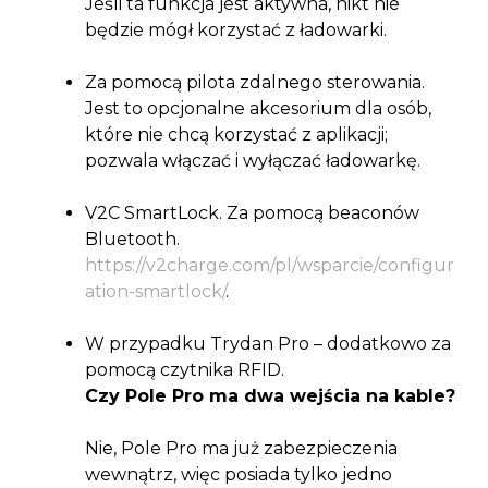
Jeśli ta funkcja jest aktywna, nikt nie
będzie mógł korzystać z ładowarki.
Za pomocą pilota zdalnego sterowania.
Jest to opcjonalne akcesorium dla osób,
które nie chcą korzystać z aplikacji;
pozwala włączać i wyłączać ładowarkę.
V2C SmartLock. Za pomocą beaconów
Bluetooth.
https://v2charge.com/pl/wsparcie/configur
ation-smartlock/
.
W przypadku Trydan Pro – dodatkowo za
pomocą czytnika RFID.
Czy Pole Pro ma dwa wejścia na kable?
Nie, Pole Pro ma już zabezpieczenia
wewnątrz, więc posiada tylko jedno