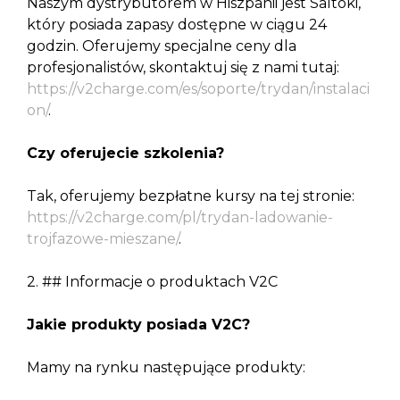
Naszym dystrybutorem w Hiszpanii jest Saltoki,
który posiada zapasy dostępne w ciągu 24
godzin. Oferujemy specjalne ceny dla
profesjonalistów, skontaktuj się z nami tutaj:
https://v2charge.com/es/soporte/trydan/instalaci
on/
.
Czy oferujecie szkolenia?
Tak, oferujemy bezpłatne kursy na tej stronie:
https://v2charge.com/pl/trydan-ladowanie-
trojfazowe-mieszane/
.
2. ## Informacje o produktach V2C
Jakie produkty posiada V2C?
Mamy na rynku następujące produkty: