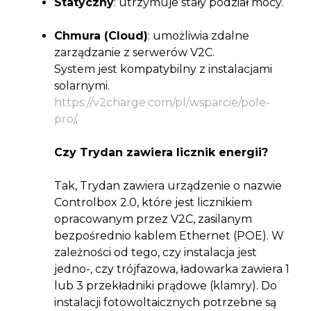
Statyczny
: utrzymuje stały podział mocy.
Chmura (Cloud)
: umożliwia zdalne
zarządzanie z serwerów V2C.
System jest kompatybilny z instalacjami
solarnymi.
https://v2charge.com/pl/wsparcie/pole-
pro/
.
Czy Trydan zawiera licznik energii?
Tak, Trydan zawiera urządzenie o nazwie
Controlbox 2.0, które jest licznikiem
opracowanym przez V2C, zasilanym
bezpośrednio kablem Ethernet (POE). W
zależności od tego, czy instalacja jest
jedno-, czy trójfazowa, ładowarka zawiera 1
lub 3 przekładniki prądowe (klamry). Do
instalacji fotowoltaicznych potrzebne są