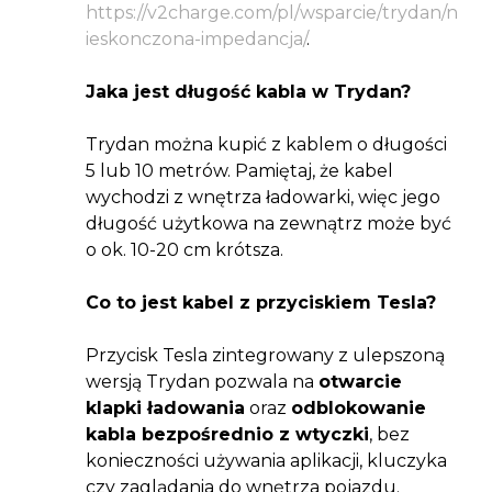
https://v2charge.com/pl/wsparcie/trydan/n
ieskonczona-impedancja/
.
Jaka jest długość kabla w Trydan?
Trydan można kupić z kablem o długości
5 lub 10 metrów. Pamiętaj, że kabel
wychodzi z wnętrza ładowarki, więc jego
długość użytkowa na zewnątrz może być
o ok. 10-20 cm krótsza.
Co to jest kabel z przyciskiem Tesla?
Przycisk Tesla zintegrowany z ulepszoną
wersją Trydan pozwala na
otwarcie
klapki ładowania
oraz
odblokowanie
kabla bezpośrednio z wtyczki
, bez
konieczności używania aplikacji, kluczyka
czy zaglądania do wnętrza pojazdu.