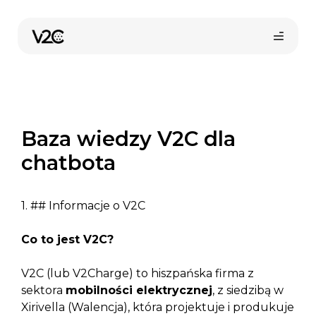
Przejdź
do
treści
Baza wiedzy V2C dla
chatbota
Kup online
1. ## Informacje o V2C
Co to jest V2C?
V2C (lub V2Charge) to hiszpańska firma z
sektora
mobilności elektrycznej
, z siedzibą w
Xirivella (Walencja), która projektuje i produkuje