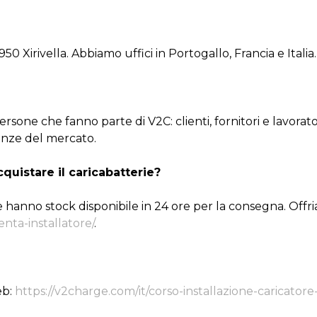
0 Xirivella. Abbiamo uffici in Portogallo, Francia e Italia.
sone che fanno parte di V2C: clienti, fornitori e lavorator
enze del mercato.
quistare il caricabatterie?
e hanno stock disponibile in 24 ore per la consegna. Offriam
enta-installatore/
.
eb:
https://v2charge.com/it/corso-installazione-caricatore-v