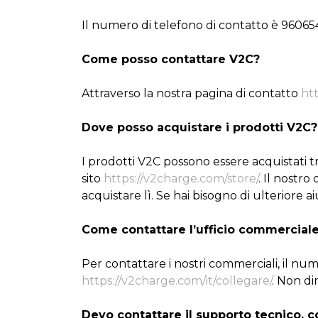
Il numero di telefono di contatto è 960654
Come posso contattare V2C?
Attraverso la nostra pagina di contatto
htt
Dove posso acquistare i prodotti V2C?
I prodotti V2C possono essere acquistati tr
sito
https://v2charge.com/store/
. Il nostro
acquistare lì. Se hai bisogno di ulteriore a
Come contattare l’ufficio commerciale
Per contattare i nostri commerciali, il n
https://v2charge.com/it/collegare/
. Non di
Devo contattare il supporto tecnico, 