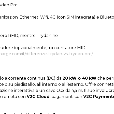
rydan Pro:
cazioni Ethernet, Wifi, 4G (con SIM integrata) e Bluetoot
tore RFID, mentre Trydan no.
ludere (opzionalmente) un contatore MID.
charge.com/it/differenze-trydan-vs-trydan-pro/
.
ido a corrente continua (DC) da
20 kW o 40 kW
che perm
te o su piedistallo, all’interno o all’esterno. Offre connet
nazione interattiva e un cavo CCS da 4,5 m. Il suo involuc
ne remota con
V2C Cloud
, pagamenti con
V2C Payment