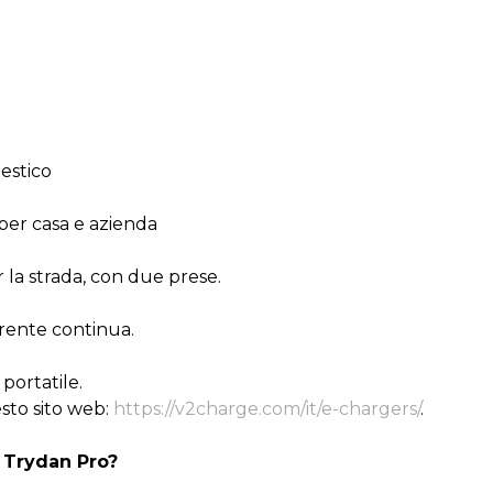
estico
 per casa e azienda
r la strada, con due prese.
rrente continua.
portatile.
esto sito web:
https://v2charge.com/it/e-chargers/
.
e Trydan Pro?