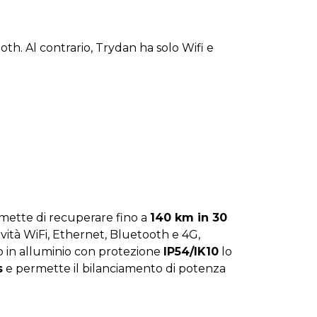
h. Al contrario, Trydan ha solo Wifi e
ette di recuperare fino a
140 km in 30
tività WiFi, Ethernet, Bluetooth e 4G,
ro in alluminio con protezione
IP54/IK10
lo
s
e permette il bilanciamento di potenza