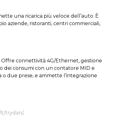
tte una ricarica più veloce dell’auto. È
o aziende, ristoranti, centri commerciali,
i. Offre connettività 4G/Ethernet, gestione
llo dei consumi con un contatore MID e
na o due prese, e ammette l’integrazione
it/trydan/
.