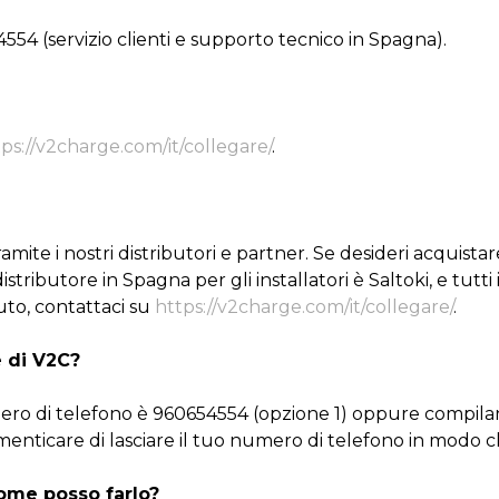
554 (servizio clienti e supporto tecnico in Spagna).
ps://v2charge.com/it/collegare/
.
amite i nostri distributori e partner. Se desideri acquista
 distributore in Spagna per gli installatori è Saltoki, e tutt
iuto, contattaci su
https://v2charge.com/it/collegare/
.
 di V2C?
umero di telefono è 960654554 (opzione 1) oppure compil
menticare di lasciare il tuo numero di telefono in modo 
come posso farlo?