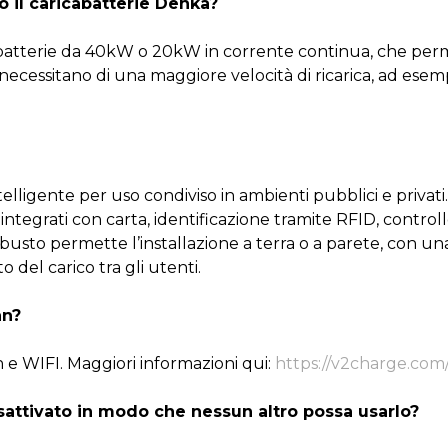
o il caricabatterie Denka?
batterie da 40kW o 20kW in corrente continua, che perme
ecessitano di una maggiore velocità di ricarica, ad esempi
telligente per uso condiviso in ambienti pubblici e privat
ntegrati con carta, identificazione tramite RFID, contro
busto permette l’installazione a terra o a parete, con u
o del carico tra gli utenti.
an?
e WIFI. Maggiori informazioni qui:
https://v2charge.com/
attivato in modo che nessun altro possa usarlo?