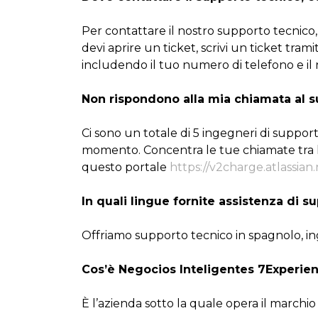
Per contattare il nostro supporto tecnico, 
devi aprire un ticket, scrivi un ticket tram
includendo il tuo numero di telefono e il 
Non rispondono alla mia chiamata al s
Ci sono un totale di 5 ingegneri di suppor
momento. Concentra le tue chiamate tra le 9
questo portale
https://v2charge.atlassian
In quali lingue fornite assistenza di s
Offriamo supporto tecnico in spagnolo, ing
Cos’è Negocios Inteligentes 7Experie
È l’azienda sotto la quale opera il marchio