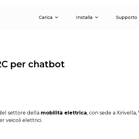
Carica
Installa
Supporto
2C per chatbot
el settore della
mobilità elettrica
, con sede a Xirivell
 veicoli elettrici.