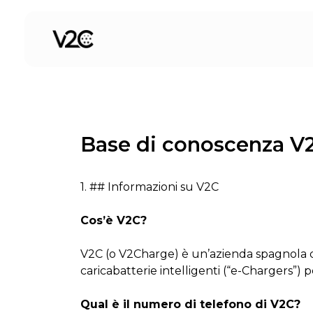
Vai
al
contenuto
Base di conoscenza V
1. ## Informazioni su V2C
Cos’è V2C?
V2C (o V2Charge) è un’azienda spagnola d
caricabatterie intelligenti (“e-Chargers”) per
Qual è il numero di telefono di V2C?