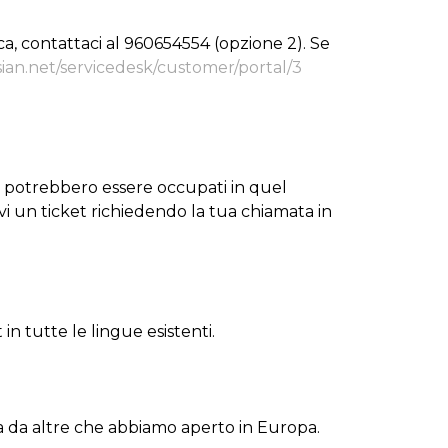
ica, contattaci al 960654554 (opzione 2). Se
sian.net/servicedesk/customer/portal/3
 e potrebbero essere occupati in quel
ivi un ticket richiedendo la tua chiamata in
n tutte le lingue esistenti.
rsa da altre che abbiamo aperto in Europa.