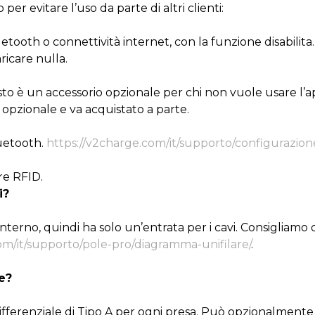
er evitare l’uso da parte di altri clienti:
uetooth o connettività internet, con la funzione disabilit
ricare nulla.
 è un accessorio opzionale per chi non vuole usare l’a
 opzionale e va acquistato a parte.
uetooth.
https://v2charge.com/it/supporto/configurazion
re RFID.
i?
’interno, quindi ha solo un’entrata per i cavi. Consigliamo
om/it/supporto/pole-pro/diagramma-unifilare/
.
e?
erenziale di Tipo A per ogni presa. Può opzionalmente i