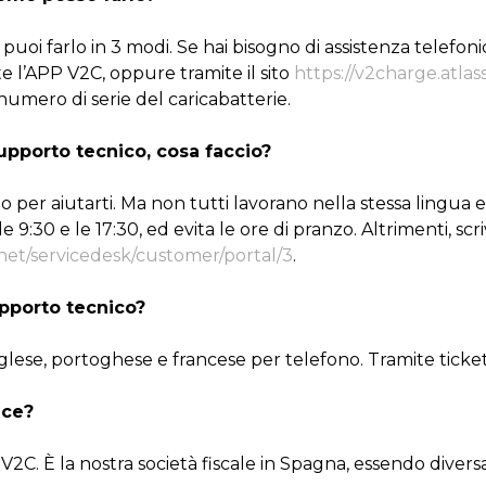
puoi farlo in 3 modi. Se hai bisogno di assistenza telefon
ite l’APP V2C, oppure tramite il sito
https://v2charge.atlas
numero di serie del caricabatterie.
upporto tecnico, cosa faccio?
to per aiutarti. Ma non tutti lavorano nella stessa lingua
:30 e le 17:30, ed evita le ore di pranzo. Altrimenti, scr
.net/servicedesk/customer/portal/3
.
upporto tecnico?
lese, portoghese e francese per telefono. Tramite ticket i
nce?
 V2C. È la nostra società fiscale in Spagna, essendo dive