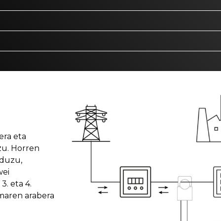
era eta
zu. Horren
 duzu,
wei
. eta 4.
maren arabera