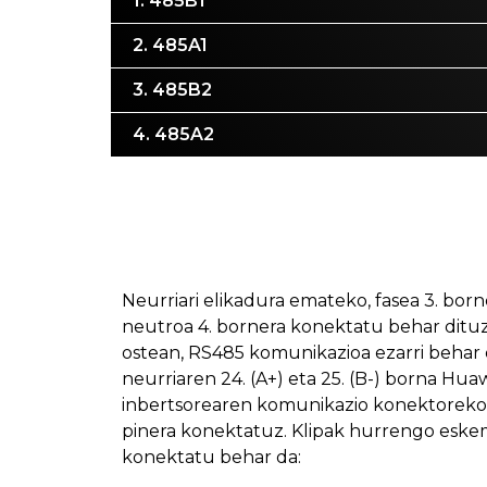
1. 485B1
2. 485A1
3. 485B2
4. 485A2
Neurriari elikadura emateko, fasea 3. born
neutroa 4. bornera konektatu behar ditu
ostean, RS485 komunikazioa ezarri behar
neurriaren 24. (A+) eta 25. (B-) borna Hua
inbertsorearen komunikazio konektoreko 3
pinera konektatuz. Klipak hurrengo eske
konektatu behar da: