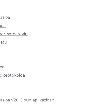
azioa
ioa
nbertsorearekin
tatu
zea
o protokoloa
azioa V2C Cloud aplikazioan