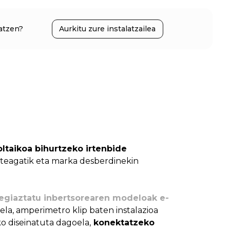
atzen?
Aurkitu zure instalatzailea
oltaikoa bihurtzeko irtenbide
tateagatik eta marka desberdinekin
egiaztatu inbertsorearen modeloak e-
ela, amperimetro klip baten instalazioa
o diseinatuta dagoela,
konektatzeko