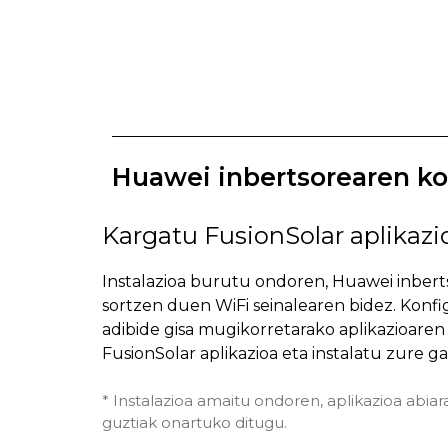
Huawei inbertsorearen ko
Kargatu FusionSolar aplikazi
Instalazioa burutu ondoren, Huawei inber
sortzen duen WiFi seinalearen bidez. Konf
adibide gisa mugikorretarako aplikazioaren
FusionSolar aplikazioa eta instalatu zure g
* Instalazioa amaitu ondoren, aplikazioa abi
guztiak onartuko ditugu.