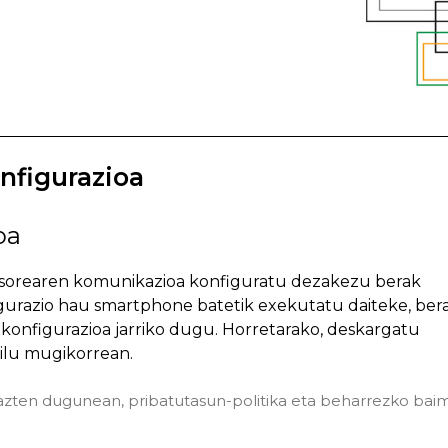
nfigurazioa
oa
tsorearen komunikazioa konfiguratu dezakezu berak
igurazio hau smartphone batetik exekutatu daiteke, bera
 konfigurazioa jarriko dugu. Horretarako, deskargatu
ailu mugikorrean.
arazten dugunean, pribatutasun-politika eta beharrezko ba