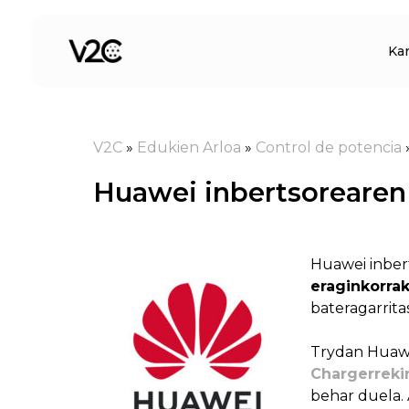
Skip
to
Ka
content
V2C
»
Edukien Arloa
»
Control de potencia
Huawei inbertsorearen
Huawei inber
eraginkorrak
bateragarrit
Trydan Huawe
Chargerreki
behar duela. 