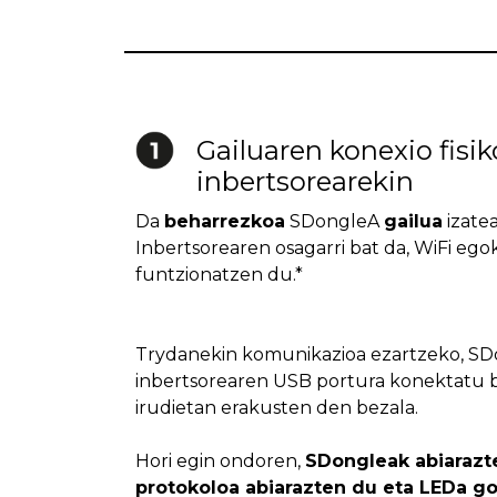
Gailuaren konexio fisi
inbertsorearekin
Da
beharrezkoa
SDongleA
gailua
izatea
Inbertsorearen osagarri bat da, WiFi egok
funtzionatzen du.*
Trydanekin komunikazioa ezartzeko, S
inbertsorearen USB portura konektatu b
irudietan erakusten den bezala.
Hori egin ondoren,
SDongleak abiarazt
protokoloa abiarazten du eta LEDa go