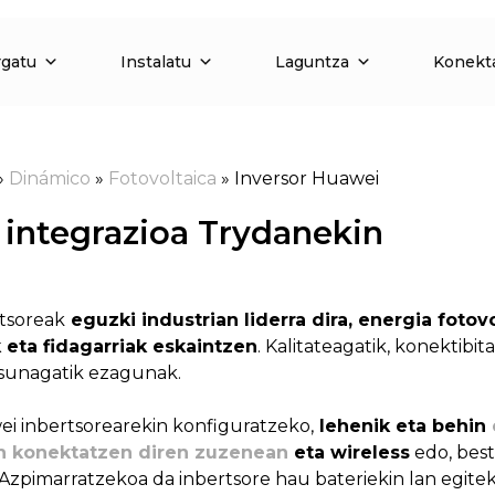
rgatu
Instalatu
Laguntza
Konekt
»
Dinámico
»
Fotovoltaica
»
Inversor Huawei
 integrazioa Trydanekin
tsoreak
eguzki industrian liderra dira, energia fotov
 eta fidagarriak eskaintzen
. Kalitateagatik, konektibi
asunagatik ezagunak.
i inbertsorearekin konfiguratzeko,
lehenik eta behin
n konektatzen diren zuzenean
eta wireless
edo, best
Azpimarratzekoa da inbertsore hau bateriekin lan egitek