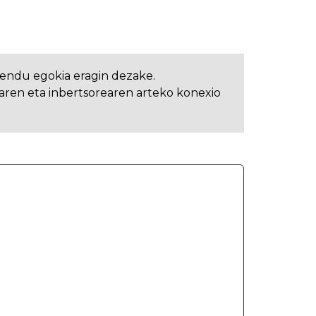
endu egokia eragin dezake.
aren eta inbertsorearen arteko konexio