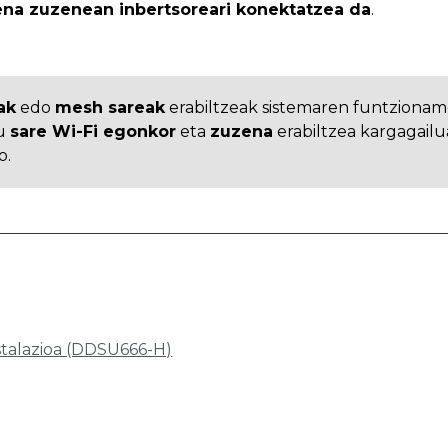
na zuzenean inbertsoreari konektatzea da
.
ak
edo
mesh sareak
erabiltzeak sistemaren funtzionam
u
sare Wi-Fi egonkor
eta
zuzena
erabiltzea kargagailu
o.
stalazioa (DDSU666-H)