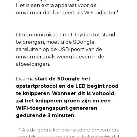
Het is een extra apparaat voor de
omvormer dat fungeert als WiFi-adapter.*
Om communicatie met Trydan tot stand
te brengen, moet u de SDongle
aansluiten op de USB-poort van de
omvormer zoals weergegeven in de
afbeeldingen.
Daarna
start de SDongle het
opstartprotocol en de LED begint rood
te knipperen
.
Wanneer dit is voltooid,
zal het knipperen groen zijn en een
WiFi-toegangspunt genereren
gedurende 3 minuten.
* Als de gebruiker over oudere omvormers
beschikt dan de updates, is het mogelijk dat