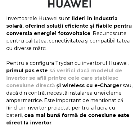
Invertoarele Huawei sunt
lideri în industria
solară, oferind soluții eficiente și fiabile pentru
conversia energiei fotovoltaice
. Recunoscute
pentru calitatea, conectivitatea și compatibilitatea
cu diverse mărci.
Pentru a configura Trydan cu invertorul Huawei,
primul pas este
să verifici dacă modelul de
invertor se află printre cele care stabilesc
conexiune directă
și wireless cu e-Charger
sau,
dacă din contră, necesită instalarea unei cleme
ampermetrice. Este important de menționat că
fiind un invertor proiectat pentru a lucra cu
baterii,
cea mai bună formă de conexiune este
direct la invertor
.