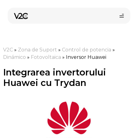
Sari
la
conținut
V2C
»
Zona de Suport
»
Control de potencia
»
Dinámico
»
Fotovoltaica
»
Inversor Huawei
Integrarea invertorului
Huawei cu Trydan
Cumpără online