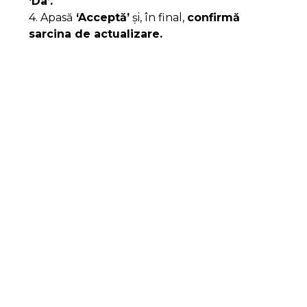
‘Da’.
4. Apasă
‘Acceptă’
și, în final,
confirmă
sarcina de actualizare.