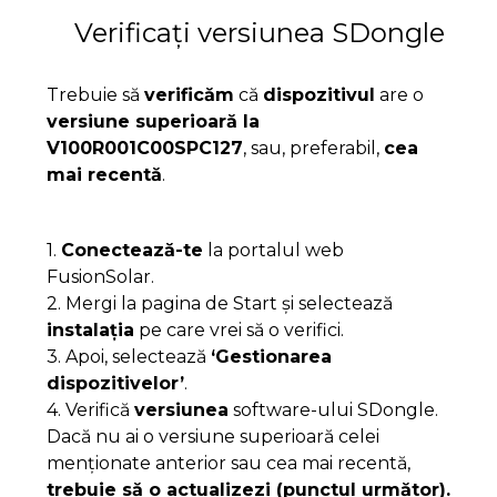
Verificați versiunea SDongle
Trebuie să
verificăm
că
dispozitivul
are o
versiune superioară la
V100R001C00SPC127
, sau, preferabil,
cea
mai recentă
.
1.
Conectează-te
la portalul web
FusionSolar.
2. Mergi la pagina de Start și selectează
instalația
pe care vrei să o verifici.
3. Apoi, selectează
‘Gestionarea
dispozitivelor’
.
4. Verifică
versiunea
software-ului SDongle.
Dacă nu ai o versiune superioară celei
menționate anterior sau cea mai recentă,
trebuie să o actualizezi (punctul următor).