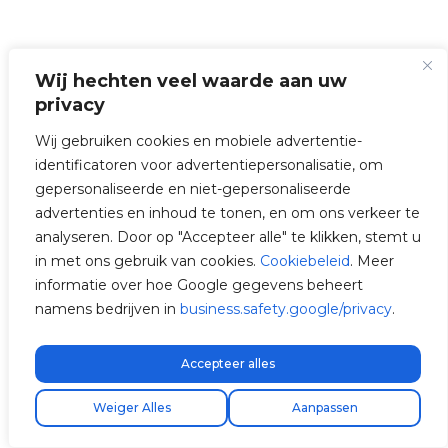
Wij hechten veel waarde aan uw
privacy
Wij gebruiken cookies en mobiele advertentie-
AANDACHT:
Stel de maximale
identificatoren voor advertentiepersonalisatie, om
intensiteit in volgens de capaciteit
gepersonaliseerde en niet-gepersonaliseerde
van uw installatie. Bijvoorbeeld, als
advertenties en inhoud te tonen, en om ons verkeer te
de lader 32 A toestaat maar de
analyseren. Door op "Accepteer alle" te klikken, stemt u
bedrading van de installatie slechts
in met ons gebruik van cookies.
Cookiebeleid
. Meer
16 A ondersteunt, stel deze dan in
informatie over hoe Google gegevens beheert
op 16 A om oververhitting of
namens bedrijven in
business.safety.google/privacy
.
overbelasting te voorkomen.
Accepteer alles
Gratis express verzending!
Vind uw installateur
Weiger Alles
Aanpassen
De laadintensiteit