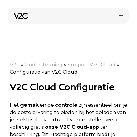
Spring
naar
de
inhoud
V2C
»
Ondersteuning
»
Support V2C Cloud
»
Configuratie van V2C Cloud
V2C Cloud Configuratie
Vind uw installateur
Het
gemak
en de
controle
zijn essentieel om je
de beste ervaring te bieden bij het opladen van
je elektrische voertuig. Daarom stellen we je
volledig gratis
onze V2C Cloud-app
ter
beschikking. Dit krachtige platform biedt je