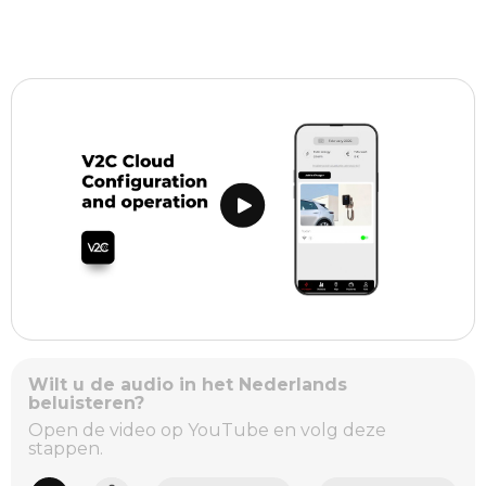
Wilt u de audio in het Nederlands
beluisteren?
Open de video op YouTube en volg deze
stappen.