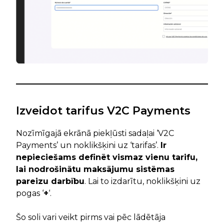
Izveidot tarifus V2C Payments
Nozīmīgajā ekrānā piekļūsti sadaļai ‘V2C
Payments’ un noklikšķini uz ‘tarifas’.
Ir
nepieciešams definēt vismaz vienu tarifu,
lai nodrošinātu maksājumu sistēmas
pareizu darbību
. Lai to izdarītu, noklikšķini uz
pogas ‘
+
‘.
Šo soli vari veikt pirms vai pēc lādētāja