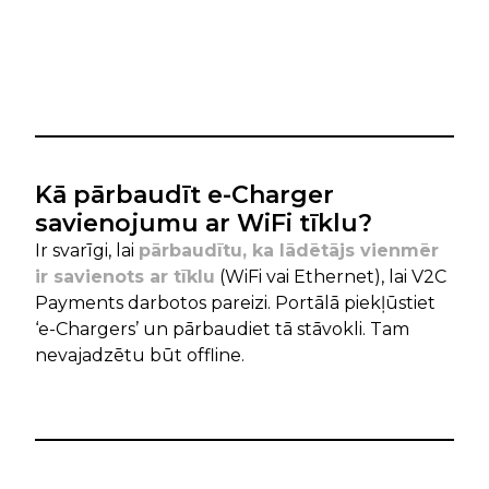
Kā pārbaudīt e-Charger
savienojumu ar WiFi tīklu?
Ir svarīgi, lai
pārbaudītu, ka lādētājs vienmēr
ir savienots ar tīklu
(WiFi vai Ethernet), lai V2C
Payments darbotos pareizi. Portālā piekļūstiet
‘e-Chargers’ un pārbaudiet tā stāvokli. Tam
nevajadzētu būt offline.