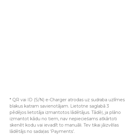
* QR vai ID (S/N) e-Charger atrodas uz sudraba uzlīmes
blakus katram savienotājam. Lietotne saglabā 3
pēdējos lietotāja izmantotos lādētājus. Tādēļ, ja plāno
izmantot kādu no tiem, nav nepieciešams atkārtoti
skenēt kodu vai ievadīt to manuāli. Tev tikai jāizvēlas
lādētājs no sadaļas ‘Payments’.