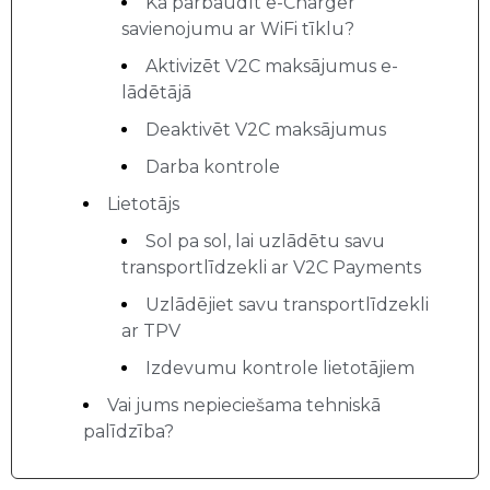
Kā pārbaudīt e-Charger
savienojumu ar WiFi tīklu?
Aktivizēt V2C maksājumus e-
lādētājā
Deaktivēt V2C maksājumus
Darba kontrole
Lietotājs
Sol pa sol, lai uzlādētu savu
transportlīdzekli ar V2C Payments
Uzlādējiet savu transportlīdzekli
ar TPV
Izdevumu kontrole lietotājiem
Vai jums nepieciešama tehniskā
palīdzība?