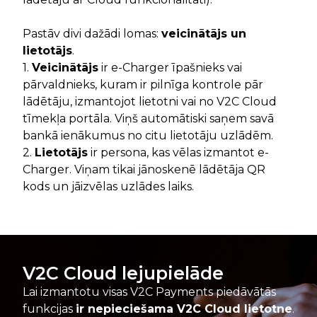
Pastāv divi dažādi lomas:
veicinātājs un
lietotājs
.
1.
Veicinātājs
ir e-Charger īpašnieks vai
pārvaldnieks, kuram ir pilnīga kontrole pār
lādētāju, izmantojot lietotni vai no V2C Cloud
tīmekļa portāla. Viņš automātiski saņem savā
bankā ienākumus no citu lietotāju uzlādēm.
2.
Lietotājs
ir persona, kas vēlas izmantot e-
Charger. Viņam tikai jānoskenē lādētāja QR
kods un jāizvēlas uzlādes laiks.
V2C Cloud lejupielāde
Lai izmantotu visas V2C Payments piedāvātās
funkcijas
ir nepieciešama V2C Cloud lietotne
.