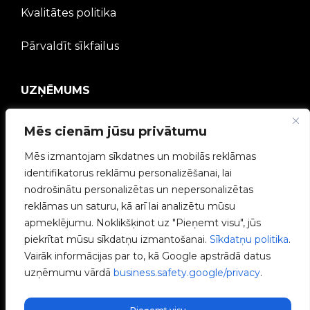
Kvalitātes politika
Pārvaldīt sīkfailus
UZŅĒMUMS
V2C kopiena
Mēs cienām jūsu privātumu
Mēs izmantojam sīkdatnes un mobilās reklāmas
Strādā ar mums
identifikatorus reklāmu personalizēšanai, lai
nodrošinātu personalizētas un nepersonalizētas
e-Chargers
reklāmas un saturu, kā arī lai analizētu mūsu
apmeklējumu. Noklikšķinot uz "Pieņemt visu", jūs
V2C Power
piekrītat mūsu sīkdatņu izmantošanai.
Sīkdatņu politika
.
Vairāk informācijas par to, kā Google apstrādā datus
V2C Cloud
uzņēmumu vārdā
business.safety.google/privacy
.
Blogs