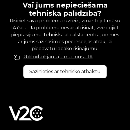
Vai jums nepieciešama
tehniskā palīdzība?
Risiniet savu problēmu uzreiz, izmantojot mūsu
IA čatu. Ja problēmu nevar atrisināt, izveidojiet
pieprasījumu Tehniskā atbalsta centrā, un mēs
ar jums sazināsimies pēc iespējas ātrāk, lai
piedāvātu labāko risinājumu.
Uzdodiet jautājumu mūsu IA čatbotam
Sazinieties ar tehnisko atbalstu