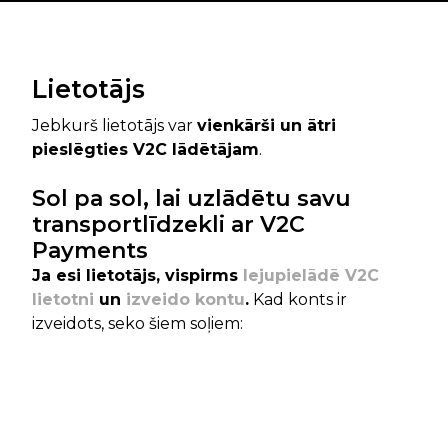
Lietotājs
Jebkurš lietotājs var
vienkārši un ātri
pieslēgties V2C lādētājam
.
Sol pa sol, lai uzlādētu savu
transportlīdzekli ar V2C
Payments
Ja esi lietotājs, vispirms
lejupielādē V2C
lietotni
un
izveido kontu
.
Kad konts ir
izveidots, seko šiem soļiem: