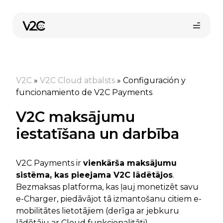
Skip
to
content
V2C
»
V2C Cloud atbalsts
»
Configuración y
funcionamiento de V2C Payments
V2C maksājumu
iestatīšana un darbība
Pirkt tiešsaistē
V2C Payments ir
vienkārša maksājumu
sistēma, kas pieejama V2C lādētājos
.
Bezmaksas platforma, kas ļauj monetizēt savu
e-Charger, piedāvājot tā izmantošanu citiem e-
mobilitātes lietotājiem (derīga ar jebkuru
lādētāju ar Cloud funkcionalitāti).