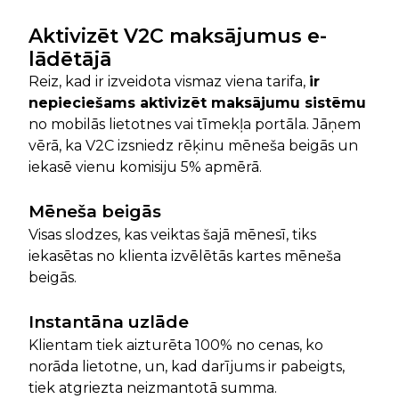
Aktivizēt V2C maksājumus e-
lādētājā
Reiz, kad ir izveidota vismaz viena tarifa,
ir
nepieciešams aktivizēt maksājumu sistēmu
no mobilās lietotnes vai tīmekļa portāla. Jāņem
vērā, ka V2C izsniedz rēķinu mēneša beigās un
iekasē vienu komisiju 5% apmērā.
Mēneša beigās
Visas slodzes, kas veiktas šajā mēnesī, tiks
iekasētas no klienta izvēlētās kartes mēneša
beigās.
Instantāna uzlāde
Klientam tiek aizturēta 100% no cenas, ko
norāda lietotne, un, kad darījums ir pabeigts,
tiek atgriezta neizmantotā summa.