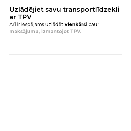
Uzlādējiet savu transportlīdzekli
ar TPV
Arī ir iespējams uzlādēt
vienkārši
caur
maksājumu, izmantojot TPV.