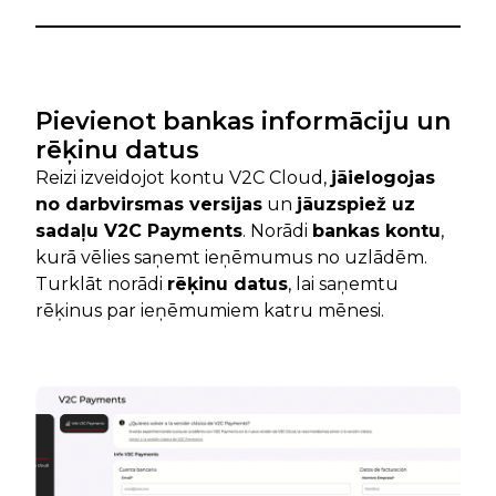
Pievienot bankas informāciju un
rēķinu datus
Reizi izveidojot kontu V2C Cloud,
jāielogojas
no darbvirsmas versijas
un
jāuzspiež uz
sadaļu V2C Payments
. Norādi
bankas kontu
,
kurā vēlies saņemt ieņēmumus no uzlādēm.
Turklāt norādi
rēķinu datus
, lai saņemtu
rēķinus par ieņēmumiem katru mēnesi.