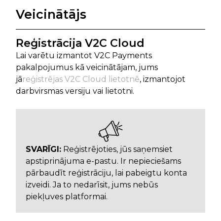
Veicinātājs
Reģistrācija V2C Cloud
Lai varētu izmantot V2C Payments
pakalpojumus kā veicinātājam, jums
jā
reģistrējas V2C Cloud lietotnē
, izmantojot
darbvirsmas versiju vai lietotni.
SVARĪGI:
Reģistrējoties, jūs saņemsiet
apstiprinājuma e-pastu. Ir nepieciešams
pārbaudīt reģistrāciju, lai pabeigtu konta
izveidi. Ja to nedarīsit, jums nebūs
piekļuves platformai.