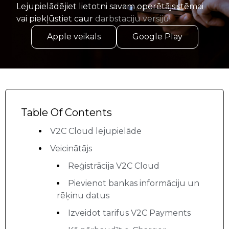
Lejupielādējiet lietotni savam operētājsistēmai
vai piekļūstiet caur
darbstaciju versiju
!
Apple veikals
Google Play
Table Of Contents
V2C Cloud lejupielāde
Veicinātājs
Reģistrācija V2C Cloud
Pievienot bankas informāciju un
rēķinu datus
Izveidot tarifus V2C Payments